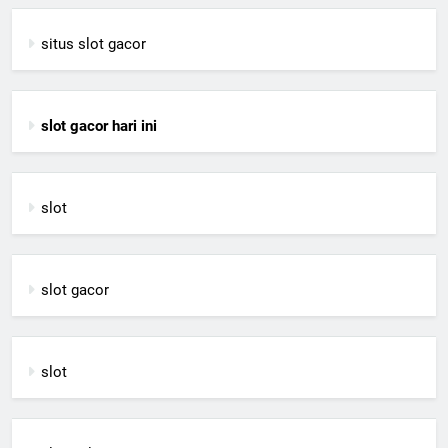
situs slot gacor
slot gacor hari ini
slot
slot gacor
slot