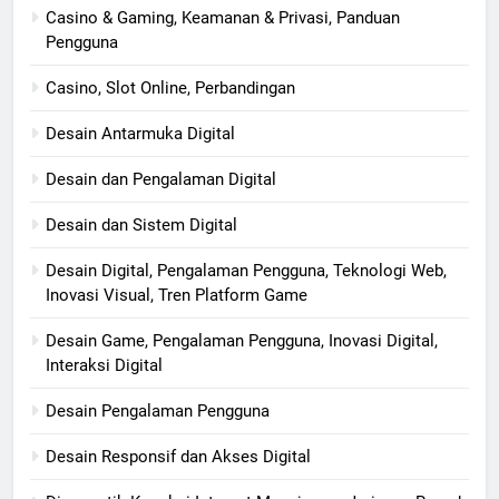
Casino & Gaming, Keamanan & Privasi, Panduan
Pengguna
Casino, Slot Online, Perbandingan
Desain Antarmuka Digital
Desain dan Pengalaman Digital
Desain dan Sistem Digital
Desain Digital, Pengalaman Pengguna, Teknologi Web,
Inovasi Visual, Tren Platform Game
Desain Game, Pengalaman Pengguna, Inovasi Digital,
Interaksi Digital
Desain Pengalaman Pengguna
Desain Responsif dan Akses Digital