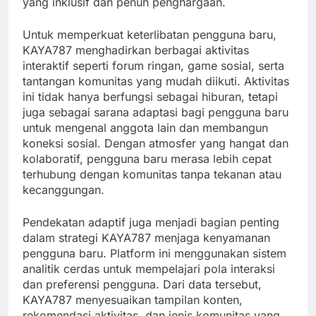
yang inklusif dan penuh penghargaan.
Untuk memperkuat keterlibatan pengguna baru,
KAYA787 menghadirkan berbagai aktivitas
interaktif seperti forum ringan, game sosial, serta
tantangan komunitas yang mudah diikuti. Aktivitas
ini tidak hanya berfungsi sebagai hiburan, tetapi
juga sebagai sarana adaptasi bagi pengguna baru
untuk mengenal anggota lain dan membangun
koneksi sosial. Dengan atmosfer yang hangat dan
kolaboratif, pengguna baru merasa lebih cepat
terhubung dengan komunitas tanpa tekanan atau
kecanggungan.
Pendekatan adaptif juga menjadi bagian penting
dalam strategi KAYA787 menjaga kenyamanan
pengguna baru. Platform ini menggunakan sistem
analitik cerdas untuk mempelajari pola interaksi
dan preferensi pengguna. Dari data tersebut,
KAYA787 menyesuaikan tampilan konten,
rekomendasi aktivitas, dan jenis komunitas yang