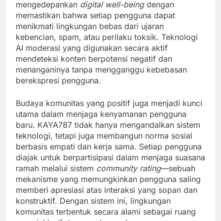
mengedepankan
digital well-being
dengan
memastikan bahwa setiap pengguna dapat
menikmati lingkungan bebas dari ujaran
kebencian, spam, atau perilaku toksik. Teknologi
AI moderasi yang digunakan secara aktif
mendeteksi konten berpotensi negatif dan
menanganinya tanpa mengganggu kebebasan
berekspresi pengguna.
Budaya komunitas yang positif juga menjadi kunci
utama dalam menjaga kenyamanan pengguna
baru. KAYA787 tidak hanya mengandalkan sistem
teknologi, tetapi juga membangun norma sosial
berbasis empati dan kerja sama. Setiap pengguna
diajak untuk berpartisipasi dalam menjaga suasana
ramah melalui sistem
community rating
—sebuah
mekanisme yang memungkinkan pengguna saling
memberi apresiasi atas interaksi yang sopan dan
konstruktif. Dengan sistem ini, lingkungan
komunitas terbentuk secara alami sebagai ruang