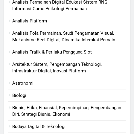
Analisis Permainan Digital Edukasi Sistem RNG
Informasi Game Psikologi Permainan
Analisis Platform
Analisis Pola Permainan, Studi Pengamatan Visual,
Mekanisme Reel Digital, Dinamika Interaksi Pemain
Analisis Trafik & Perilaku Pengguna Slot
Arsitektur Sistem, Pengembangan Teknologi,
Infrastruktur Digital, Inovasi Platform
Astronomi
Biologi
Bisnis, Etika, Finansial, Kepemimpinan, Pengembangan
Diri, Strategi Bisnis, Ekonomi
Budaya Digital & Teknologi