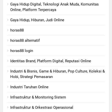
Gaya Hidup Digital, Teknologi Anak Muda, Komunitas
Online, Platform Terpercaya
Gaya Hidup, Hiburan, Judi Online
horas88
horas88 alternatif
horas88 login
Identitas Brand, Platform Digital, Reputasi Online
Industri & Bisnis, Game & Hiburan, Pop Culture, Koleksi &
Hobi, Strategi Pemasaran
Industri Taruhan Online
Infrastruktur & Monitoring Sistem
Infrastruktur & Orkestrasi Operasional