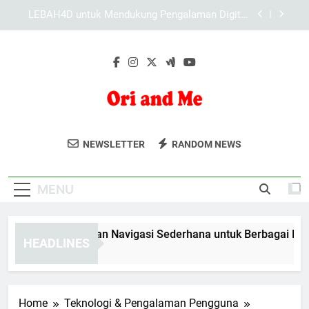
Skip
EDWINSLOT dengan Tampilan Modern dan
to
Navigasi yang Terarah
content
LEBAH4D dengan Tampilan Modern dan Navigasi
yang Terarah
EDWINSLOT dengan Navigasi Sederhana untuk
Berbagai Kebutuhan Digital
LEBAH4D untuk Mendukung Pengalaman Digital
yang Lebih Praktis dan Terkendali
Ori And Me
Ikuti Tren Mode Terkini Dengan Ori And
EDWINSLOT dengan Tampilan Modern dan
NEWSLETTER
RANDOM NEWS
Navigasi yang Terarah
Me. Pilihan Pakaian Dan Aksesori
LEBAH4D dengan Tampilan Modern dan Navigasi
Stylish Untuk Tampilan Modis Anda.
yang Terarah
MENU
DWINSLOT dengan Navigasi Sederhana untuk Berbagai Kebutu
HEADLINES
 Weeks Ago
Home
Teknologi & Pengalaman Pengguna