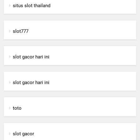
situs slot thailand
slot777
slot gacor hari ini
slot gacor hari ini
toto
slot gacor