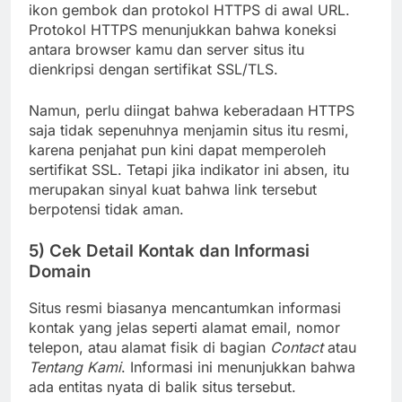
ikon gembok dan protokol HTTPS di awal URL.
Protokol HTTPS menunjukkan bahwa koneksi
antara browser kamu dan server situs itu
dienkripsi dengan sertifikat SSL/TLS.
Namun, perlu diingat bahwa keberadaan HTTPS
saja tidak sepenuhnya menjamin situs itu resmi,
karena penjahat pun kini dapat memperoleh
sertifikat SSL. Tetapi jika indikator ini absen, itu
merupakan sinyal kuat bahwa link tersebut
berpotensi tidak aman.
5) Cek Detail Kontak dan Informasi
Domain
Situs resmi biasanya mencantumkan informasi
kontak yang jelas seperti alamat email, nomor
telepon, atau alamat fisik di bagian
Contact
atau
Tentang Kami
. Informasi ini menunjukkan bahwa
ada entitas nyata di balik situs tersebut.