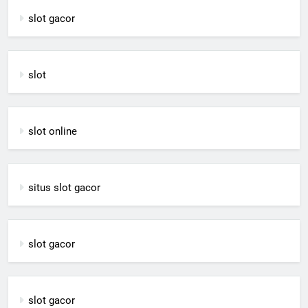
slot gacor
slot
slot online
situs slot gacor
slot gacor
slot gacor