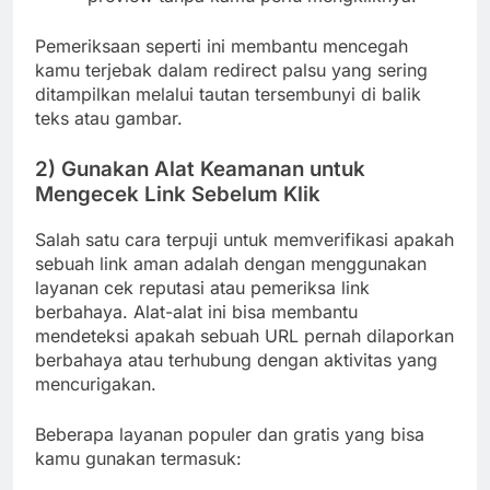
Pemeriksaan seperti ini membantu mencegah
kamu terjebak dalam redirect palsu yang sering
ditampilkan melalui tautan tersembunyi di balik
teks atau gambar.
2) Gunakan Alat Keamanan untuk
Mengecek Link Sebelum Klik
Salah satu cara terpuji untuk memverifikasi apakah
sebuah link aman adalah dengan menggunakan
layanan cek reputasi atau pemeriksa link
berbahaya. Alat-alat ini bisa membantu
mendeteksi apakah sebuah URL pernah dilaporkan
berbahaya atau terhubung dengan aktivitas yang
mencurigakan.
Beberapa layanan populer dan gratis yang bisa
kamu gunakan termasuk: