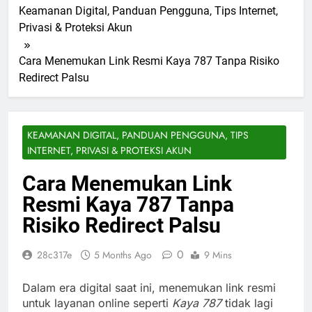
Keamanan Digital, Panduan Pengguna, Tips Internet,
Privasi & Proteksi Akun
Cara Menemukan Link Resmi Kaya 787 Tanpa Risiko
Redirect Palsu
KEAMANAN DIGITAL, PANDUAN PENGGUNA, TIPS
INTERNET, PRIVASI & PROTEKSI AKUN
Cara Menemukan Link
Resmi Kaya 787 Tanpa
Risiko Redirect Palsu
0
28c317e
5 Months Ago
9 Mins
Dalam era digital saat ini, menemukan link resmi
untuk layanan online seperti
Kaya 787
tidak lagi