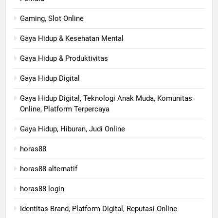
Gaming, Slot Online
Gaya Hidup & Kesehatan Mental
Gaya Hidup & Produktivitas
Gaya Hidup Digital
Gaya Hidup Digital, Teknologi Anak Muda, Komunitas
Online, Platform Terpercaya
Gaya Hidup, Hiburan, Judi Online
horas88
horas88 alternatif
horas88 login
Identitas Brand, Platform Digital, Reputasi Online