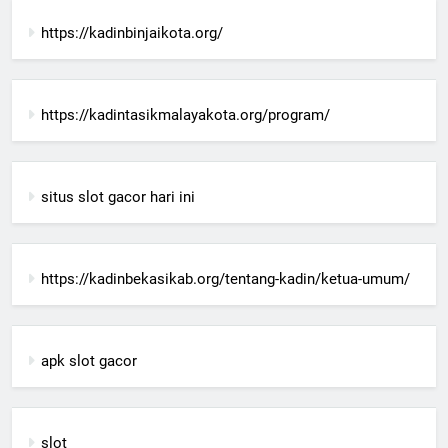
https://kadinbinjaikota.org/
https://kadintasikmalayakota.org/program/
situs slot gacor hari ini
https://kadinbekasikab.org/tentang-kadin/ketua-umum/
apk slot gacor
slot