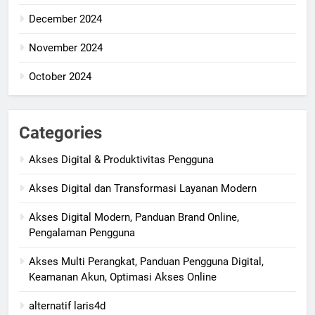
December 2024
November 2024
October 2024
Categories
Akses Digital & Produktivitas Pengguna
Akses Digital dan Transformasi Layanan Modern
Akses Digital Modern, Panduan Brand Online,
Pengalaman Pengguna
Akses Multi Perangkat, Panduan Pengguna Digital,
Keamanan Akun, Optimasi Akses Online
alternatif laris4d