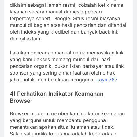
diklaim sebagai laman resmi, cobalah ketik nama
layanan secara manual di mesin pencari
terpercaya seperti Google. Situs resmi biasanya
muncul di bagian atas hasil pencarian dan ditandai
oleh indeks yang kredibel dan banyak backlink
dari situs lain.
Lakukan pencarian manual untuk memastikan link
yang kamu akses memang muncul dari hasil
pencarian organik, bukan iklan berbayar atau link
sponsor yang sering dimanfaatkan oleh pihak
jahat untuk membelokkan pengguna.
kaya 787
4) Perhatikan Indikator Keamanan
Browser
Browser modern memberikan indikator keamanan
yang berguna untuk membantu pengguna
menentukan apakah situs itu aman atau tidak.
Salah satu indikator utama adalah keberadaan