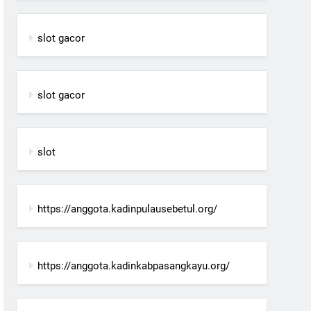
slot gacor
slot gacor
slot
https://anggota.kadinpulausebetul.org/
https://anggota.kadinkabpasangkayu.org/