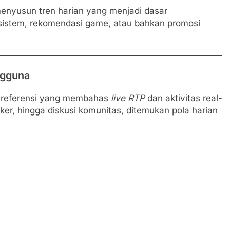
t menyusun tren harian yang menjadi dasar
istem, rekomendasi game, atau bahkan promosi
ngguna
s referensi yang membahas
live RTP
dan aktivitas real-
cker, hingga diskusi komunitas, ditemukan pola harian