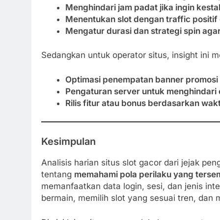
Menghindari jam padat jika ingin kesta
Menentukan slot dengan traffic positif 
Mengatur durasi dan strategi spin aga
Sedangkan untuk operator situs, insight ini
Optimasi penempatan banner promosi
Pengaturan server untuk menghindari 
Rilis fitur atau bonus berdasarkan wakt
Kesimpulan
Analisis harian situs slot gacor dari jejak 
tentang
memahami pola perilaku yang tersemb
memanfaatkan data login, sesi, dan jenis in
bermain, memilih slot yang sesuai tren, dan 