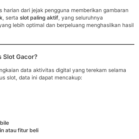
is harian dari jejak pengguna memberikan gambaran
k
, serta
slot paling aktif
, yang seluruhnya
ang lebih optimal dan berpeluang menghasilkan hasil
 Slot Gacor?
ngkaian data aktivitas digital yang terekam selama
us slot, data ini dapat mencakup:
bile
n atau fitur beli