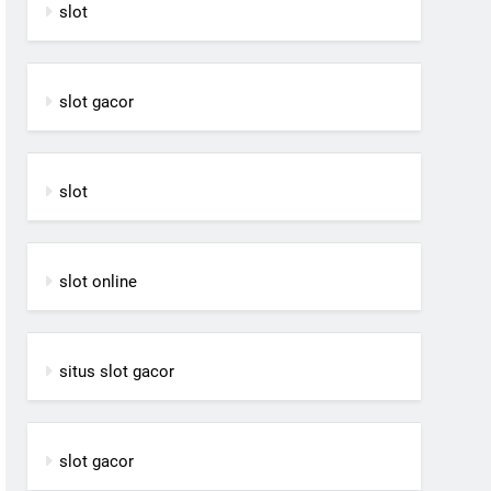
slot
slot gacor
slot
slot online
situs slot gacor
slot gacor