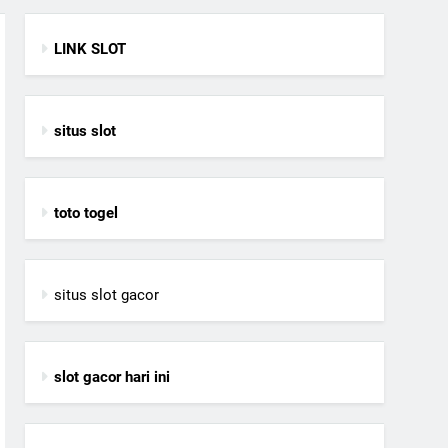
LINK SLOT
situs slot
toto togel
situs slot gacor
slot gacor hari ini