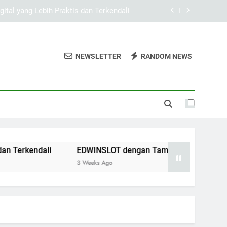
al yang Lebih Praktis dan Terkendali
an Modern dan Navigasi yang Terarah
an Modern dan Navigasi yang Terarah
NEWSLETTER
RANDOM NEWS
ana untuk Berbagai Kebutuhan Digital
 Stylish Untuk Tampilan Modis Anda.
al yang Lebih Praktis dan Terkendali
an Modern dan Navigasi yang Terarah
an Modern dan Navigasi yang Terarah
li
EDWINSLOT dengan Tampilan Modern dan Navigasi y
3 Weeks Ago