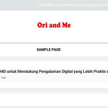
LEBAH4D untuk Mendukung Pengalaman Digit
EDWINSLOT dengan Tampil
LEBAH4D dengan Tampil
 And Me
EDWINSLOT dengan Navigasi Sederh
 Mode Terkini Dengan Ori And Me. Pilihan Pakaian Dan Aksesori
LEBAH4D untuk Mendukung Pengalaman Digit
SAMPLE PAGE
EDWINSLOT dengan Tampil
LEBAH4D dengan Tampil
ndukung Pengalaman Digital yang Lebih Praktis dan Terkenda