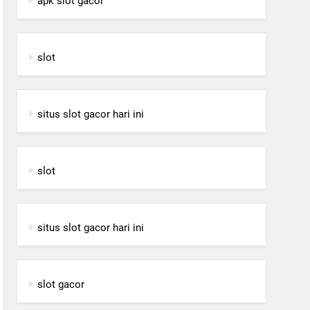
apk slot gacor
slot
situs slot gacor hari ini
slot
situs slot gacor hari ini
slot gacor