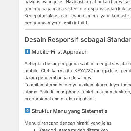
navigasi yang jelas. Navigasi cepat bukan hanya soal
tentang bagaimana sistem merespons setiap klik se
Kecepatan akses dan respons menu yang konsisten
penggunaan yang lebih intuitif.
Desain Responsif sebagai Standa
Mobile-First Approach
Sebagian besar pengguna saat ini mengakses platf
mobile. Oleh karena itu, KAYA787 mengadopsi pend
dalam pengembangan desainnya.
Tampilan otomatis menyesuaikan ukuran layar tanp
utama. Baik di smartphone, tablet, maupun desktop, 
proporsional dan mudah dipahami.
Struktur Menu yang Sistematis
Menu dirancang dengan hirarki yang jelas:
Kategori utama mudah ditemukan