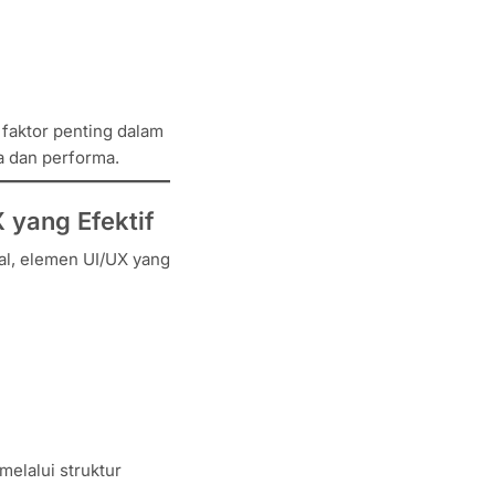
 faktor penting dalam
a dan performa.
X yang Efektif
al, elemen UI/UX yang
elalui struktur