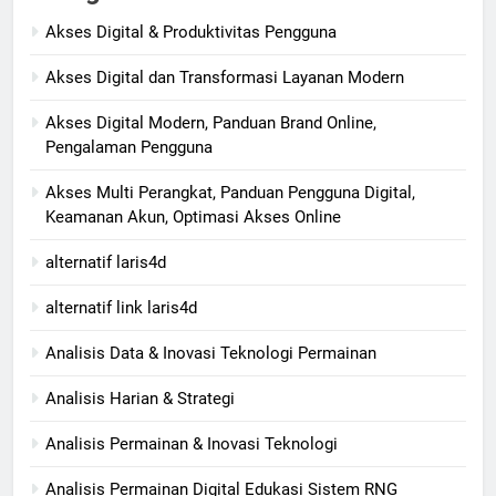
Akses Digital & Produktivitas Pengguna
Akses Digital dan Transformasi Layanan Modern
Akses Digital Modern, Panduan Brand Online,
Pengalaman Pengguna
Akses Multi Perangkat, Panduan Pengguna Digital,
Keamanan Akun, Optimasi Akses Online
alternatif laris4d
alternatif link laris4d
Analisis Data & Inovasi Teknologi Permainan
Analisis Harian & Strategi
Analisis Permainan & Inovasi Teknologi
Analisis Permainan Digital Edukasi Sistem RNG