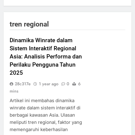
tren regional
Dinamika Winrate dalam
Sistem Interaktif Regional
Asia: Analisis Performa dan
Perilaku Pengguna Tahun
2025
28c317e
1 year ago
0
6
mins
Artikel ini membahas dinamika
winrate dalam sistem interaktif di
berbagai kawasan Asia. Ulasan
meliputi tren regional, faktor yang
memengaruhi keberhasilan