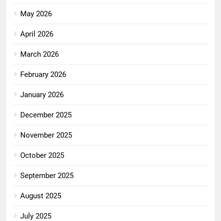
May 2026
April 2026
March 2026
February 2026
January 2026
December 2025
November 2025
October 2025
September 2025
August 2025
July 2025