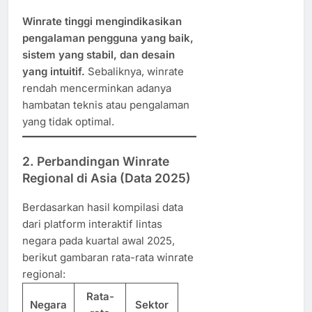
Winrate tinggi mengindikasikan
pengalaman pengguna yang baik,
sistem yang stabil, dan desain
yang intuitif.
Sebaliknya, winrate
rendah mencerminkan adanya
hambatan teknis atau pengalaman
yang tidak optimal.
2. Perbandingan Winrate
Regional di Asia (Data 2025)
Berdasarkan hasil kompilasi data
dari platform interaktif lintas
negara pada kuartal awal 2025,
berikut gambaran rata-rata winrate
regional:
Rata-
Negara
Sektor