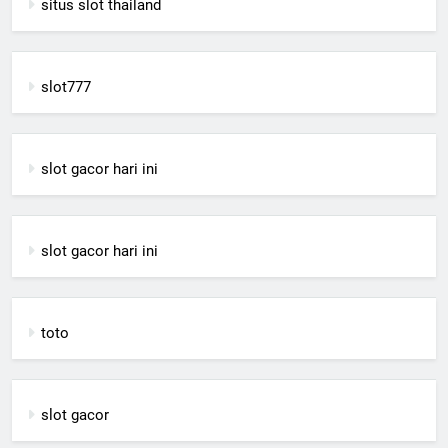
situs slot thailand
slot777
slot gacor hari ini
slot gacor hari ini
toto
slot gacor