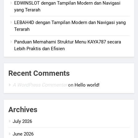
EDWINSLOT dengan Tampilan Modern dan Navigasi
yang Terarah
LEBAH4D dengan Tampilan Modern dan Navigasi yang
Terarah
Panduan Memahami Struktur Menu KAYA787 secara
Lebih Praktis dan Efisien
Recent Comments
A WordPress Commenter
on
Hello world!
Archives
July 2026
June 2026