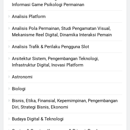
Informasi Game Psikologi Permainan
Analisis Platform
Analisis Pola Permainan, Studi Pengamatan Visual,
Mekanisme Reel Digital, Dinamika Interaksi Pemain
Analisis Trafik & Perilaku Pengguna Slot
Arsitektur Sistem, Pengembangan Teknologi,
Infrastruktur Digital, Inovasi Platform
Astronomi
Biologi
Bisnis, Etika, Finansial, Kepemimpinan, Pengembangan
Diri, Strategi Bisnis, Ekonomi
Budaya Digital & Teknologi