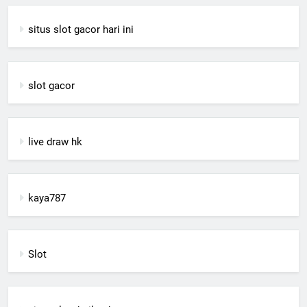
situs slot gacor hari ini
slot gacor
live draw hk
kaya787
Slot