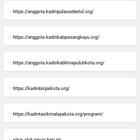
https://anggota.kadinpulausebetul.org/
https://anggota.kadinkabpasangkayu.org/
https://anggota.kadinkablimapuluhkota.org/
https://kadinbinjaikota.org/
https://kadintasikmalayakota.org/program/
situs slot gacor hari ini