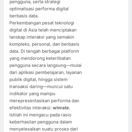
pengguna, serta strategi
optimalisasi performa digital
berbasis data.
Perkembangan pesat teknologi
digital di Asia telah menciptakan
lanskap interaksi yang semakin
kompleks, personal, dan berbasis
data. Di tengah berbagai platform
yang mendorong keterlibatan
pengguna secara langsung—mulai
dari aplikasi pembelajaran, layanan
publik digital, hingga sistem
transaksi daring—muncul satu
indikator yang mampu
merepresentasikan performa dan
efektivitas interaksi:
winrate
.
Istilah ini mengacu pada rasio
keberhasilan pengguna dalam
menyelesaikan suatu proses dari