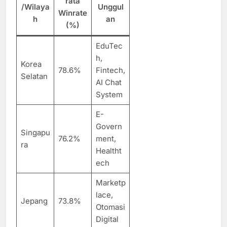
rata
/Wilaya
Unggul
Winrate
h
an
(%)
EduTec
h,
Korea
78.6%
Fintech,
Selatan
AI Chat
System
E-
Govern
Singapu
76.2%
ment,
ra
Healtht
ech
Marketp
lace,
Jepang
73.8%
Otomasi
Digital