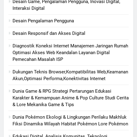
Desain Game, Pengalaman Pengguna, Inovasi Digital,
Interaksi Digital
Desain Pengalaman Pengguna
Desain Responsif dan Akses Digital
Diagnostik Koneksi Internet Manajemen Jaringan Rumah
Optimasi Akses Web Keandalan Layanan Digital
Pemecahan Masalah ISP
Dukungan Teknis Browser,Kompatibilitas Web,Keamanan
Akun,Optimasi Performa,Konektivitas Internet
Dunia Game & RPG Strategi Pertarungan Edukasi
Karakter & Kemampuan Anime & Pop Culture Studi Cerita
& Lore Mekanika Game & Tips
Dunia Pokémon Ekologi & Lingkungan Perilaku Makhluk
Fiksi Dinamika Wilayah Habitat Pokémon Lore Pokémon
Edukasi Digital, Analisis Komunitas, Teknologi