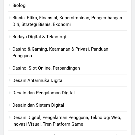
Biologi
Bisnis, Etika, Finansial, Kepemimpinan, Pengembangan
Diri, Strategi Bisnis, Ekonomi
Budaya Digital & Teknologi
Casino & Gaming, Keamanan & Privasi, Panduan
Pengguna
Casino, Slot Online, Perbandingan
Desain Antarmuka Digital
Desain dan Pengalaman Digital
Desain dan Sistem Digital
Desain Digital, Pengalaman Pengguna, Teknologi Web,
Inovasi Visual, Tren Platform Game