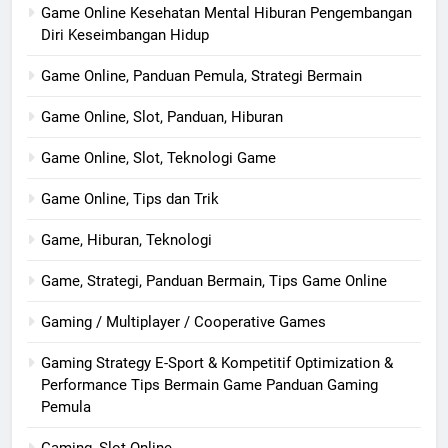
Game Online Kesehatan Mental Hiburan Pengembangan
Diri Keseimbangan Hidup
Game Online, Panduan Pemula, Strategi Bermain
Game Online, Slot, Panduan, Hiburan
Game Online, Slot, Teknologi Game
Game Online, Tips dan Trik
Game, Hiburan, Teknologi
Game, Strategi, Panduan Bermain, Tips Game Online
Gaming / Multiplayer / Cooperative Games
Gaming Strategy E-Sport & Kompetitif Optimization &
Performance Tips Bermain Game Panduan Gaming
Pemula
Gaming, Slot Online