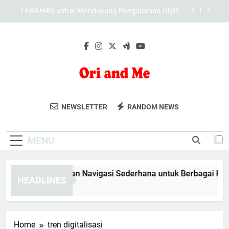
Skip
EDWINSLOT dengan Tampilan Modern dan
to
Navigasi yang Terarah
content
LEBAH4D dengan Tampilan Modern dan Navigasi
yang Terarah
EDWINSLOT dengan Navigasi Sederhana untuk
Berbagai Kebutuhan Digital
LEBAH4D untuk Mendukung Pengalaman Digital
yang Lebih Praktis dan Terkendali
Ori And Me
Ikuti Tren Mode Terkini Dengan Ori And
EDWINSLOT dengan Tampilan Modern dan
NEWSLETTER
RANDOM NEWS
Navigasi yang Terarah
Me. Pilihan Pakaian Dan Aksesori
LEBAH4D dengan Tampilan Modern dan Navigasi
Stylish Untuk Tampilan Modis Anda.
yang Terarah
MENU
WINSLOT dengan Navigasi Sederhana untuk Berbagai Kebutuh
HEADLINES
Weeks Ago
Home
tren digitalisasi