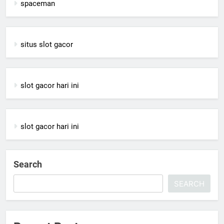
spaceman
situs slot gacor
slot gacor hari ini
slot gacor hari ini
Search
SEARCH