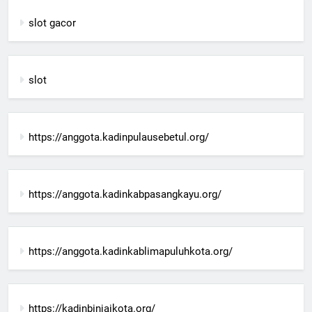
slot gacor
slot
https://anggota.kadinpulausebetul.org/
https://anggota.kadinkabpasangkayu.org/
https://anggota.kadinkablimapuluhkota.org/
https://kadinbinjaikota.org/