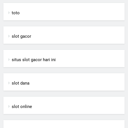
toto
slot gacor
situs slot gacor hari ini
slot dana
slot online