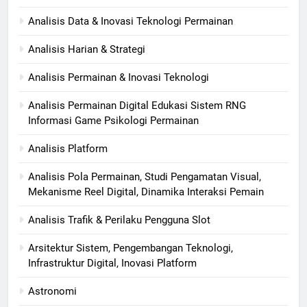
Analisis Data & Inovasi Teknologi Permainan
Analisis Harian & Strategi
Analisis Permainan & Inovasi Teknologi
Analisis Permainan Digital Edukasi Sistem RNG
Informasi Game Psikologi Permainan
Analisis Platform
Analisis Pola Permainan, Studi Pengamatan Visual,
Mekanisme Reel Digital, Dinamika Interaksi Pemain
Analisis Trafik & Perilaku Pengguna Slot
Arsitektur Sistem, Pengembangan Teknologi,
Infrastruktur Digital, Inovasi Platform
Astronomi