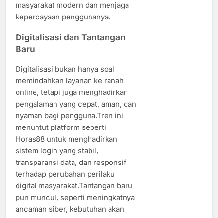
masyarakat modern dan menjaga
kepercayaan penggunanya.
Digitalisasi dan Tantangan
Baru
Digitalisasi bukan hanya soal
memindahkan layanan ke ranah
online, tetapi juga menghadirkan
pengalaman yang cepat, aman, dan
nyaman bagi pengguna.Tren ini
menuntut platform seperti
Horas88 untuk menghadirkan
sistem login yang stabil,
transparansi data, dan responsif
terhadap perubahan perilaku
digital masyarakat.Tantangan baru
pun muncul, seperti meningkatnya
ancaman siber, kebutuhan akan