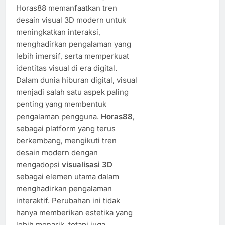
Horas88 memanfaatkan tren
desain visual 3D modern untuk
meningkatkan interaksi,
menghadirkan pengalaman yang
lebih imersif, serta memperkuat
identitas visual di era digital.
Dalam dunia hiburan digital, visual
menjadi salah satu aspek paling
penting yang membentuk
pengalaman pengguna.
Horas88
,
sebagai platform yang terus
berkembang, mengikuti tren
desain modern dengan
mengadopsi
visualisasi 3D
sebagai elemen utama dalam
menghadirkan pengalaman
interaktif. Perubahan ini tidak
hanya memberikan estetika yang
lebih menarik, tetapi juga