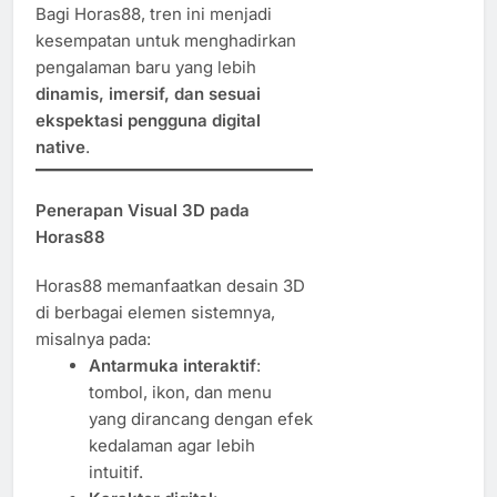
Bagi Horas88, tren ini menjadi
kesempatan untuk menghadirkan
pengalaman baru yang lebih
dinamis, imersif, dan sesuai
ekspektasi pengguna digital
native
.
Penerapan Visual 3D pada
Horas88
Horas88 memanfaatkan desain 3D
di berbagai elemen sistemnya,
misalnya pada:
Antarmuka interaktif
:
tombol, ikon, dan menu
yang dirancang dengan efek
kedalaman agar lebih
intuitif.