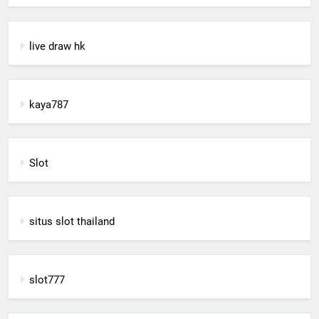
live draw hk
kaya787
Slot
situs slot thailand
slot777