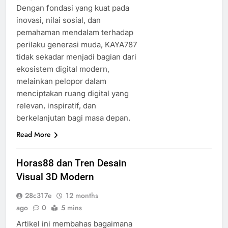
Dengan fondasi yang kuat pada
inovasi, nilai sosial, dan
pemahaman mendalam terhadap
perilaku generasi muda, KAYA787
tidak sekadar menjadi bagian dari
ekosistem digital modern,
melainkan pelopor dalam
menciptakan ruang digital yang
relevan, inspiratif, dan
berkelanjutan bagi masa depan.
Read More
Horas88 dan Tren Desain
Visual 3D Modern
28c317e
12 months
ago
0
5 mins
Artikel ini membahas bagaimana