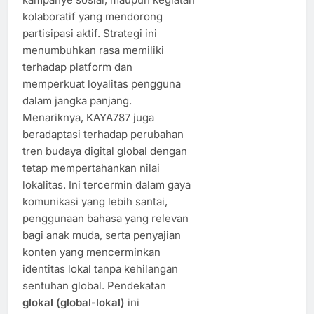
kolaboratif yang mendorong
partisipasi aktif. Strategi ini
menumbuhkan rasa memiliki
terhadap platform dan
memperkuat loyalitas pengguna
dalam jangka panjang.
Menariknya, KAYA787 juga
beradaptasi terhadap perubahan
tren budaya digital global dengan
tetap mempertahankan nilai
lokalitas. Ini tercermin dalam gaya
komunikasi yang lebih santai,
penggunaan bahasa yang relevan
bagi anak muda, serta penyajian
konten yang mencerminkan
identitas lokal tanpa kehilangan
sentuhan global. Pendekatan
glokal (global-lokal)
ini