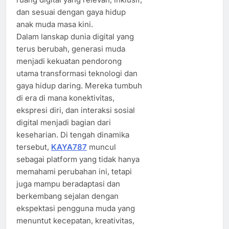
dan sesuai dengan gaya hidup
anak muda masa kini.
Dalam lanskap dunia digital yang
terus berubah, generasi muda
menjadi kekuatan pendorong
utama transformasi teknologi dan
gaya hidup daring. Mereka tumbuh
di era di mana konektivitas,
ekspresi diri, dan interaksi sosial
digital menjadi bagian dari
keseharian. Di tengah dinamika
tersebut,
KAYA787
muncul
sebagai platform yang tidak hanya
memahami perubahan ini, tetapi
juga mampu beradaptasi dan
berkembang sejalan dengan
ekspektasi pengguna muda yang
menuntut kecepatan, kreativitas,