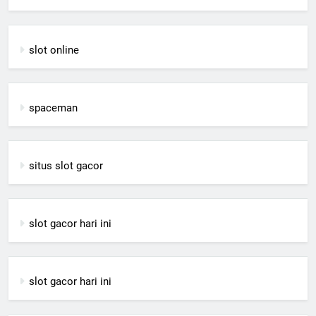
slot online
spaceman
situs slot gacor
slot gacor hari ini
slot gacor hari ini