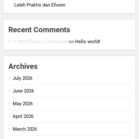
Lebih Praktis dan Efisien
Recent Comments
A WordPress Commenter
on
Hello world!
Archives
July 2026
June 2026
May 2026
April 2026
March 2026