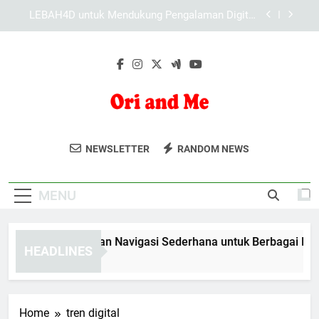
Skip
EDWINSLOT dengan Tampilan Modern dan
to
Navigasi yang Terarah
content
LEBAH4D dengan Tampilan Modern dan Navigasi
yang Terarah
EDWINSLOT dengan Navigasi Sederhana untuk
Berbagai Kebutuhan Digital
LEBAH4D untuk Mendukung Pengalaman Digital
yang Lebih Praktis dan Terkendali
Ori And Me
Ikuti Tren Mode Terkini Dengan Ori And
EDWINSLOT dengan Tampilan Modern dan
NEWSLETTER
RANDOM NEWS
Navigasi yang Terarah
Me. Pilihan Pakaian Dan Aksesori
LEBAH4D dengan Tampilan Modern dan Navigasi
Stylish Untuk Tampilan Modis Anda.
yang Terarah
MENU
WINSLOT dengan Navigasi Sederhana untuk Berbagai Kebutuh
HEADLINES
Weeks Ago
Home
tren digital