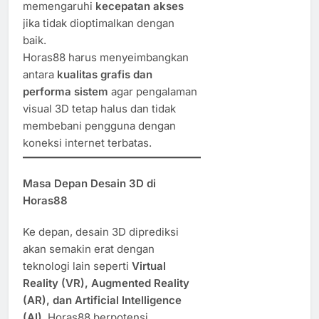
memengaruhi
kecepatan akses
jika tidak dioptimalkan dengan
baik.
Horas88 harus menyeimbangkan
antara
kualitas grafis dan
performa sistem
agar pengalaman
visual 3D tetap halus dan tidak
membebani pengguna dengan
koneksi internet terbatas.
Masa Depan Desain 3D di
Horas88
Ke depan, desain 3D diprediksi
akan semakin erat dengan
teknologi lain seperti
Virtual
Reality (VR), Augmented Reality
(AR), dan Artificial Intelligence
(AI)
. Horas88 berpotensi