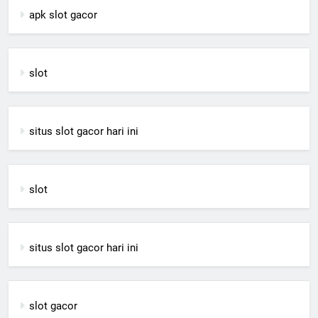
apk slot gacor
slot
situs slot gacor hari ini
slot
situs slot gacor hari ini
slot gacor