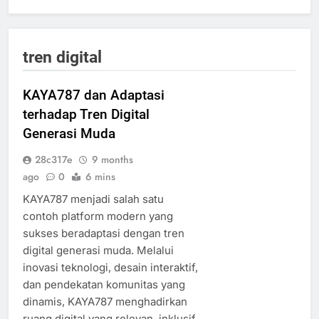
tren digital
KAYA787 dan Adaptasi
terhadap Tren Digital
Generasi Muda
28c317e
9 months
ago
0
6 mins
KAYA787 menjadi salah satu
contoh platform modern yang
sukses beradaptasi dengan tren
digital generasi muda. Melalui
inovasi teknologi, desain interaktif,
dan pendekatan komunitas yang
dinamis, KAYA787 menghadirkan
ruang digital yang relevan, inklusif,