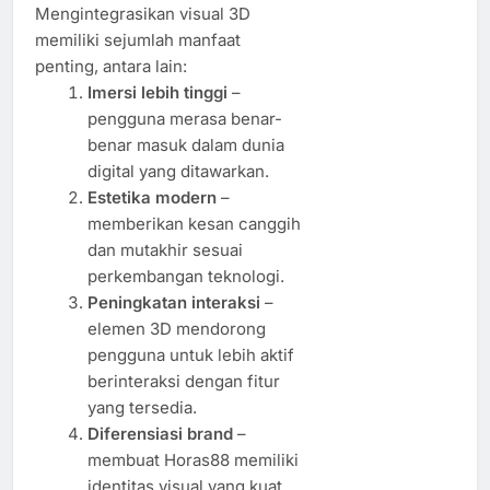
Mengintegrasikan visual 3D
memiliki sejumlah manfaat
penting, antara lain:
Imersi lebih tinggi
–
pengguna merasa benar-
benar masuk dalam dunia
digital yang ditawarkan.
Estetika modern
–
memberikan kesan canggih
dan mutakhir sesuai
perkembangan teknologi.
Peningkatan interaksi
–
elemen 3D mendorong
pengguna untuk lebih aktif
berinteraksi dengan fitur
yang tersedia.
Diferensiasi brand
–
membuat Horas88 memiliki
identitas visual yang kuat