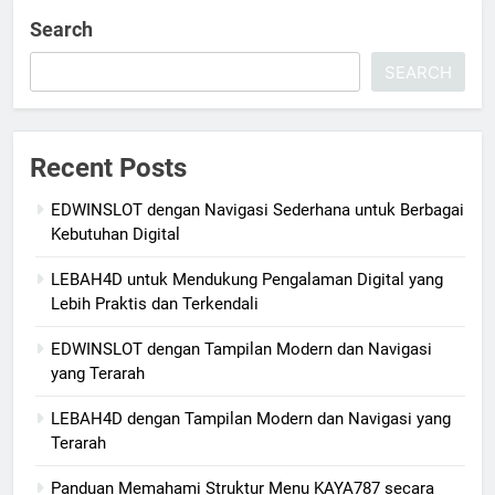
Search
SEARCH
Recent Posts
EDWINSLOT dengan Navigasi Sederhana untuk Berbagai
Kebutuhan Digital
LEBAH4D untuk Mendukung Pengalaman Digital yang
Lebih Praktis dan Terkendali
EDWINSLOT dengan Tampilan Modern dan Navigasi
yang Terarah
LEBAH4D dengan Tampilan Modern dan Navigasi yang
Terarah
Panduan Memahami Struktur Menu KAYA787 secara