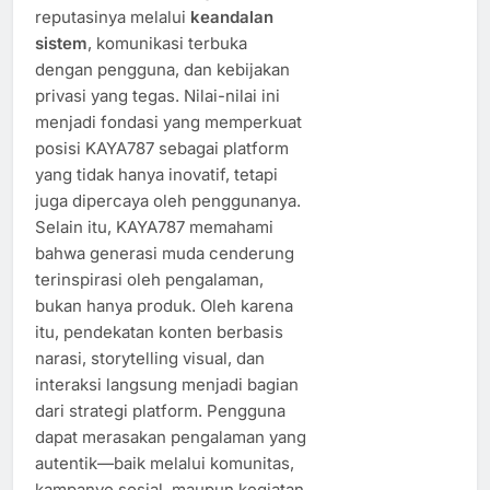
reputasinya melalui
keandalan
sistem
, komunikasi terbuka
dengan pengguna, dan kebijakan
privasi yang tegas. Nilai-nilai ini
menjadi fondasi yang memperkuat
posisi KAYA787 sebagai platform
yang tidak hanya inovatif, tetapi
juga dipercaya oleh penggunanya.
Selain itu, KAYA787 memahami
bahwa generasi muda cenderung
terinspirasi oleh pengalaman,
bukan hanya produk. Oleh karena
itu, pendekatan konten berbasis
narasi, storytelling visual, dan
interaksi langsung menjadi bagian
dari strategi platform. Pengguna
dapat merasakan pengalaman yang
autentik—baik melalui komunitas,
kampanye sosial, maupun kegiatan