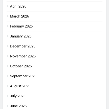
April 2026
March 2026
February 2026
January 2026
December 2025
November 2025
October 2025
September 2025
August 2025
July 2025
June 2025