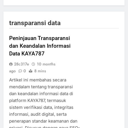
transparansi data
Peninjauan Transparansi
dan Keandalan Informasi
Data KAYA787
28c317e
10 months
ago
0
8 mins
Artikel ini membahas secara
mendalam tentang transparansi
dan keandalan informasi data di
platform KAYA787, termasuk
sistem verifikasi data, integritas
informasi, audit digital, serta
penerapan standar keamanan dan
privasi. Disusun dengan gaya SEO-