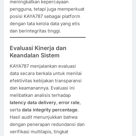
meningkatkan kepercayaan
pengguna, tetapi juga memperkuat
posisi KAYA787 sebagai platform
dengan tata kelola data yang etis
dan berintegritas tinggi.
Evaluasi Kinerja dan
Keandalan Sistem
KAYA787 menjalankan evaluasi
data secara berkala untuk menilai
efektivitas kebijakan transparansi
dan keamanannya. Evaluasi ini
melibatkan analisis terhadap
latency data delivery
,
error rate
,
serta
data integrity percentage
.
Hasil audit menunjukkan bahwa
dengan penerapan redundansi dan
verifikasi multilapis, tingkat