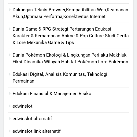
Dukungan Teknis Browser,Kompatibilitas Web,Keamanan
Akun,Optimasi Performa,Konektivitas Internet
Dunia Game & RPG Strategi Pertarungan Edukasi
Karakter & Kemampuan Anime & Pop Culture Studi Cerita
& Lore Mekanika Game & Tips
Dunia Pokémon Ekologi & Lingkungan Perilaku Makhluk
Fiksi Dinamika Wilayah Habitat Pokémon Lore Pokémon
Edukasi Digital, Analisis Komunitas, Teknologi
Permainan
Edukasi Finansial & Manajemen Risiko
edwinslot
edwinslot alternatif
edwinslot link alternatif