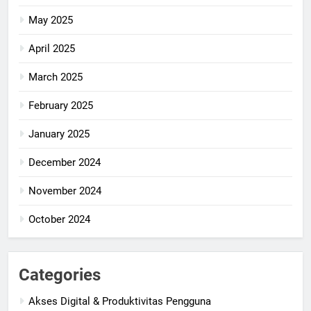
May 2025
April 2025
March 2025
February 2025
January 2025
December 2024
November 2024
October 2024
Categories
Akses Digital & Produktivitas Pengguna