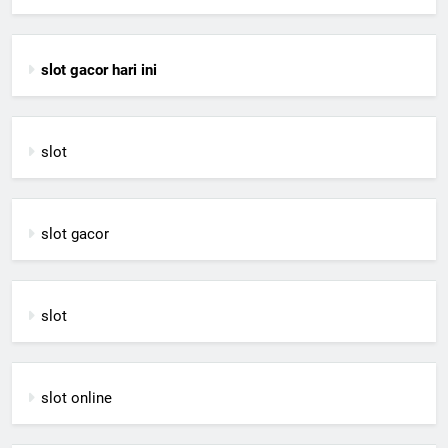
slot gacor hari ini
slot
slot gacor
slot
slot online