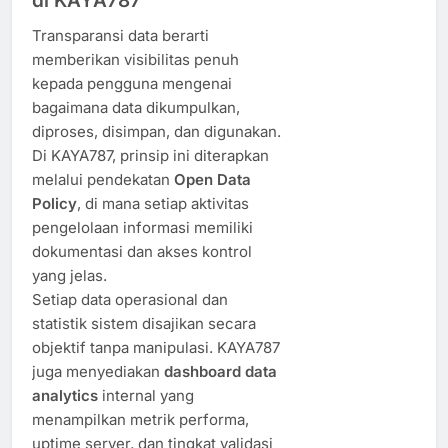
di KAYA787
Transparansi data berarti
memberikan visibilitas penuh
kepada pengguna mengenai
bagaimana data dikumpulkan,
diproses, disimpan, dan digunakan.
Di KAYA787, prinsip ini diterapkan
melalui pendekatan
Open Data
Policy
, di mana setiap aktivitas
pengelolaan informasi memiliki
dokumentasi dan akses kontrol
yang jelas.
Setiap data operasional dan
statistik sistem disajikan secara
objektif tanpa manipulasi. KAYA787
juga menyediakan
dashboard data
analytics
internal yang
menampilkan metrik performa,
uptime server, dan tingkat validasi