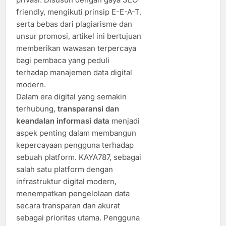
friendly, mengikuti prinsip E-E-A-T,
serta bebas dari plagiarisme dan
unsur promosi, artikel ini bertujuan
memberikan wawasan terpercaya
bagi pembaca yang peduli
terhadap manajemen data digital
modern.
Dalam era digital yang semakin
terhubung,
transparansi dan
keandalan informasi data
menjadi
aspek penting dalam membangun
kepercayaan pengguna terhadap
sebuah platform. KAYA787, sebagai
salah satu platform dengan
infrastruktur digital modern,
menempatkan pengelolaan data
secara transparan dan akurat
sebagai prioritas utama. Pengguna