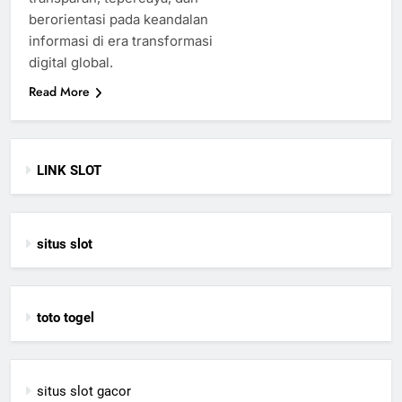
berorientasi pada keandalan
informasi di era transformasi
digital global.
Read More
LINK SLOT
situs slot
toto togel
situs slot gacor