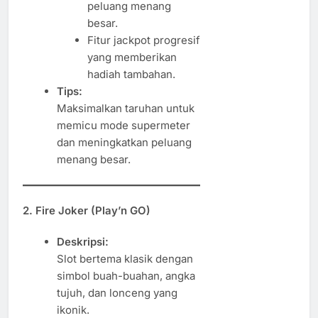
peluang menang
besar.
Fitur jackpot progresif
yang memberikan
hadiah tambahan.
Tips:
Maksimalkan taruhan untuk
memicu mode supermeter
dan meningkatkan peluang
menang besar.
2.
Fire Joker (Play’n GO)
Deskripsi:
Slot bertema klasik dengan
simbol buah-buahan, angka
tujuh, dan lonceng yang
ikonik.