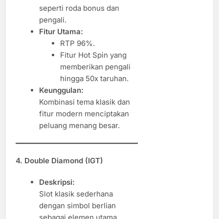
seperti roda bonus dan
pengali.
Fitur Utama:
RTP 96%.
Fitur Hot Spin yang
memberikan pengali
hingga 50x taruhan.
Keunggulan:
Kombinasi tema klasik dan
fitur modern menciptakan
peluang menang besar.
4.
Double Diamond (IGT)
Deskripsi:
Slot klasik sederhana
dengan simbol berlian
sebagai elemen utama.