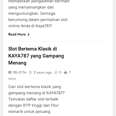
memastikan pengalaman bermain
yang menyenangkan dan
menguntungkan. Semoga
beruntung dalam permainan slot
online Anda di Kaya787!
Read More
Slot Bertema Klasik di
KAYA787 yang Gampang
Menang
28c317e
2 years ago
0
7
mins
Cari slot bertema klasik yang
gampang menang di KAYA787?
Temukan daftar slot terbaik
dengan RTP tinggi dan fitur
menarik untuk peluang