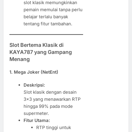
slot klasik memungkinkan
pemain memulai tanpa perlu
belajar terlalu banyak
tentang fitur tambahan.
Slot Bertema Klasik di
KAYA787 yang Gampang
Menang
1.
Mega Joker (NetEnt)
Deskripsi:
Slot klasik dengan desain
3×3 yang menawarkan RTP
hingga 99% pada mode
supermeter.
Fitur Utama:
RTP tinggi untuk