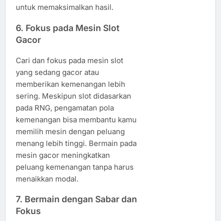
untuk memaksimalkan hasil.
6. Fokus pada Mesin Slot
Gacor
Cari dan fokus pada mesin slot
yang sedang gacor atau
memberikan kemenangan lebih
sering. Meskipun slot didasarkan
pada RNG, pengamatan pola
kemenangan bisa membantu kamu
memilih mesin dengan peluang
menang lebih tinggi. Bermain pada
mesin gacor meningkatkan
peluang kemenangan tanpa harus
menaikkan modal.
7. Bermain dengan Sabar dan
Fokus