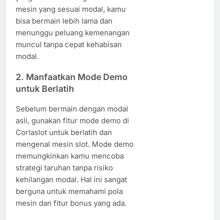
mesin yang sesuai modal, kamu
bisa bermain lebih lama dan
menunggu peluang kemenangan
muncul tanpa cepat kehabisan
modal.
2. Manfaatkan Mode Demo
untuk Berlatih
Sebelum bermain dengan modal
asli, gunakan fitur mode demo di
Corlaslot untuk berlatih dan
mengenal mesin slot. Mode demo
memungkinkan kamu mencoba
strategi taruhan tanpa risiko
kehilangan modal. Hal ini sangat
berguna untuk memahami pola
mesin dan fitur bonus yang ada.