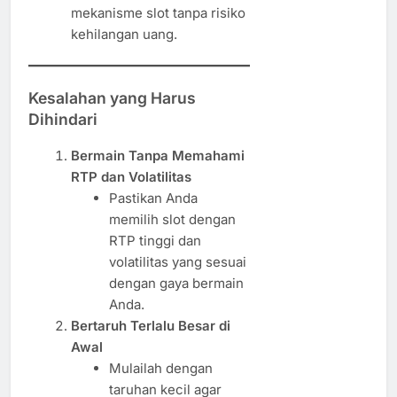
mekanisme slot tanpa risiko
kehilangan uang.
Kesalahan yang Harus
Dihindari
Bermain Tanpa Memahami
RTP dan Volatilitas
Pastikan Anda
memilih slot dengan
RTP tinggi dan
volatilitas yang sesuai
dengan gaya bermain
Anda.
Bertaruh Terlalu Besar di
Awal
Mulailah dengan
taruhan kecil agar