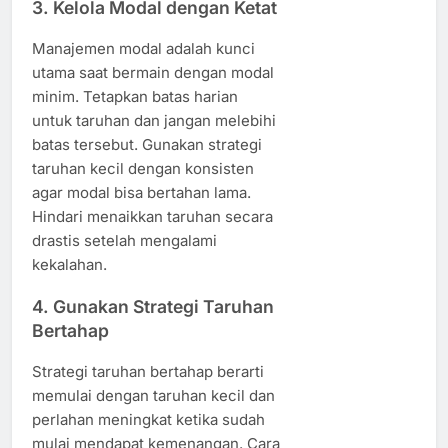
3. Kelola Modal dengan Ketat
Manajemen modal adalah kunci
utama saat bermain dengan modal
minim. Tetapkan batas harian
untuk taruhan dan jangan melebihi
batas tersebut. Gunakan strategi
taruhan kecil dengan konsisten
agar modal bisa bertahan lama.
Hindari menaikkan taruhan secara
drastis setelah mengalami
kekalahan.
4. Gunakan Strategi Taruhan
Bertahap
Strategi taruhan bertahap berarti
memulai dengan taruhan kecil dan
perlahan meningkat ketika sudah
mulai mendapat kemenangan. Cara