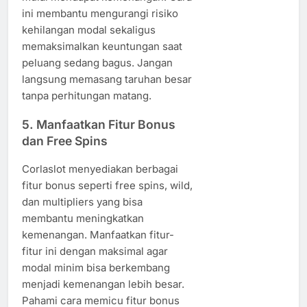
ini membantu mengurangi risiko
kehilangan modal sekaligus
memaksimalkan keuntungan saat
peluang sedang bagus. Jangan
langsung memasang taruhan besar
tanpa perhitungan matang.
5. Manfaatkan Fitur Bonus
dan Free Spins
Corlaslot menyediakan berbagai
fitur bonus seperti free spins, wild,
dan multipliers yang bisa
membantu meningkatkan
kemenangan. Manfaatkan fitur-
fitur ini dengan maksimal agar
modal minim bisa berkembang
menjadi kemenangan lebih besar.
Pahami cara memicu fitur bonus