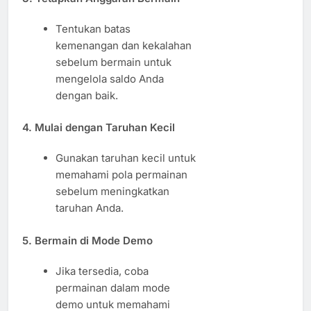
Tentukan batas
kemenangan dan kekalahan
sebelum bermain untuk
mengelola saldo Anda
dengan baik.
4.
Mulai dengan Taruhan Kecil
Gunakan taruhan kecil untuk
memahami pola permainan
sebelum meningkatkan
taruhan Anda.
5.
Bermain di Mode Demo
Jika tersedia, coba
permainan dalam mode
demo untuk memahami