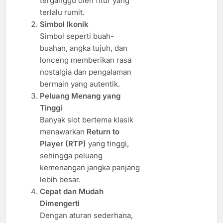
terganggu oleh fitur yang
terlalu rumit.
Simbol Ikonik
Simbol seperti buah-
buahan, angka tujuh, dan
lonceng memberikan rasa
nostalgia dan pengalaman
bermain yang autentik.
Peluang Menang yang
Tinggi
Banyak slot bertema klasik
menawarkan
Return to
Player (RTP)
yang tinggi,
sehingga peluang
kemenangan jangka panjang
lebih besar.
Cepat dan Mudah
Dimengerti
Dengan aturan sederhana,