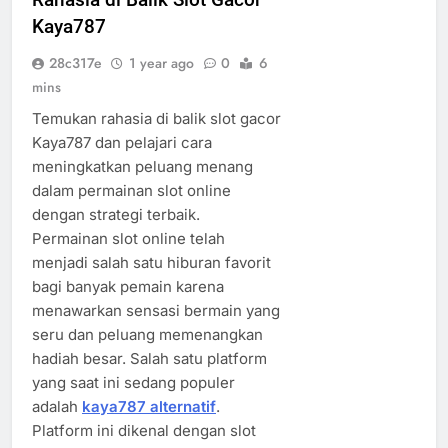
Kaya787
28c317e
1 year ago
0
6
mins
Temukan rahasia di balik slot gacor
Kaya787 dan pelajari cara
meningkatkan peluang menang
dalam permainan slot online
dengan strategi terbaik.
Permainan slot online telah
menjadi salah satu hiburan favorit
bagi banyak pemain karena
menawarkan sensasi bermain yang
seru dan peluang memenangkan
hadiah besar. Salah satu platform
yang saat ini sedang populer
adalah
kaya787 alternatif
.
Platform ini dikenal dengan slot