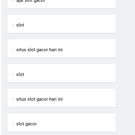
apk slot gacor
slot
situs slot gacor hari ini
slot
situs slot gacor hari ini
slot gacor