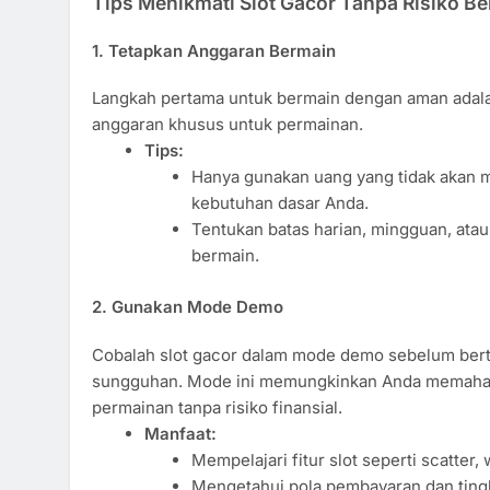
Tips Menikmati Slot Gacor Tanpa Risiko Be
1. Tetapkan Anggaran Bermain
Langkah pertama untuk bermain dengan aman ada
anggaran khusus untuk permainan.
Tips:
Hanya gunakan uang yang tidak akan
kebutuhan dasar Anda.
Tentukan batas harian, mingguan, atau
bermain.
2. Gunakan Mode Demo
Cobalah slot gacor dalam mode demo sebelum ber
sungguhan. Mode ini memungkinkan Anda memaham
permainan tanpa risiko finansial.
Manfaat:
Mempelajari fitur slot seperti scatter, 
Mengetahui pola pembayaran dan tingkat