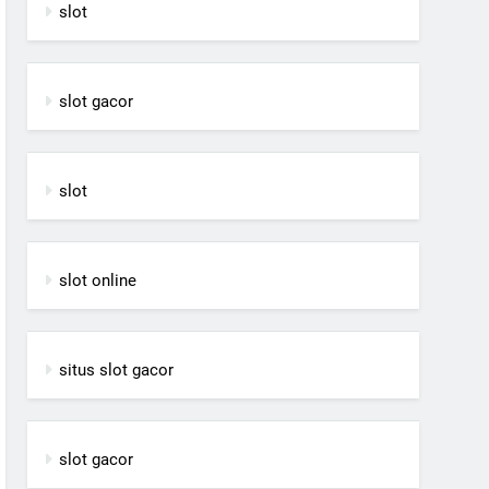
slot
slot gacor
slot
slot online
situs slot gacor
slot gacor