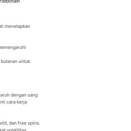
rlebihan
lah menetapkan
 memengaruhi
 bulanan untuk
taruh dengan uang
i cara kerja
wild, dan free spins.
 volatilitas.