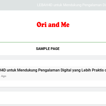
LEBAH4D untuk Mendukung Pengalaman Digit
EDWINSLOT dengan Tampil
LEBAH4D dengan Tampil
 And Me
EDWINSLOT dengan Navigasi Sederh
 Mode Terkini Dengan Ori And Me. Pilihan Pakaian Dan Aksesori
LEBAH4D untuk Mendukung Pengalaman Digit
SAMPLE PAGE
EDWINSLOT dengan Tampil
LEBAH4D dengan Tampil
dukung Pengalaman Digital yang Lebih Praktis dan Terkenda