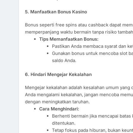
5. Manfaatkan Bonus Kasino
Bonus seperti free spins atau cashback dapat me
memperpanjang waktu bermain tanpa risiko tambah
Tips Memanfaatkan Bonus:
Pastikan Anda membaca syarat dan ke
Gunakan bonus untuk mencoba slot ba
saldo Anda.
6. Hindari Mengejar Kekalahan
Mengejar kekalahan adalah kesalahan umum yang d
Anda mengalami kekalahan, jangan mencoba memul
dengan meningkatkan taruhan.
Cara Menghindari:
Berhenti bermain jika mencapai batas 
ditentukan.
Tetap fokus pada hiburan, bukan keun