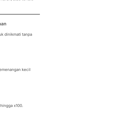
man
uk dinikmati tanpa
emenangan kecil
 hingga x100.