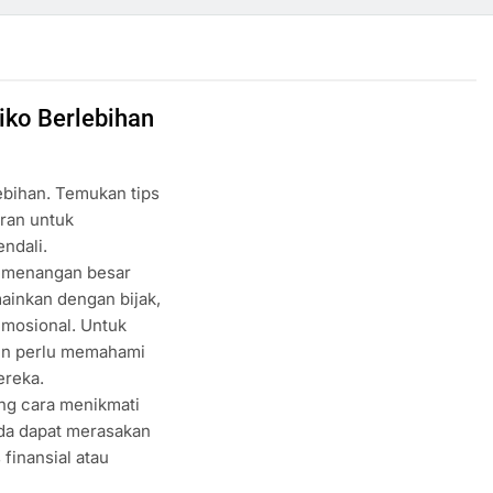
iko Berlebihan
lebihan. Temukan tips
ran untuk
ndali.
kemenangan besar
ainkan dengan bijak,
emosional. Untuk
ain perlu memahami
ereka.
ang cara menikmati
da dapat merasakan
finansial atau