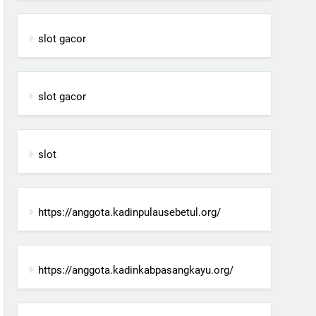
slot gacor
slot gacor
slot
https://anggota.kadinpulausebetul.org/
https://anggota.kadinkabpasangkayu.org/