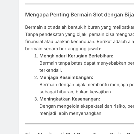
Mengapa Penting Bermain Slot dengan Bij
Bermain slot adalah bentuk hiburan yang melibatkan
Tanpa pendekatan yang bijak, pemain bisa menghad
finansial atau bahkan kecanduan. Berikut adalah al
bermain secara bertanggung jawab:
Menghindari Kerugian Berlebihan:
Bermain tanpa batas dapat menyebabkan pen
terkendali.
Menjaga Keseimbangan:
Bermain dengan bijak membantu menjaga pe
sebagai hiburan, bukan kewajiban.
Meningkatkan Kesenangan:
Dengan mengelola ekspektasi dan risiko, p
menjadi lebih menyenangkan.