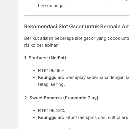
bersemangat.
Rekomendasi Slot Gacor untuk Bermain A
Berikut adalah beberapa slot gacor yang cocok unt
risiko berlebihan:
1. Starburst (NetEnt)
RTP:
96.09%
Keunggulan:
Gameplay sederhana dengan k
tetapi sering.
2. Sweet Bonanza (Pragmatic Play)
RTP:
96.48%
Keunggulan:
Fitur free spins dan multipliers