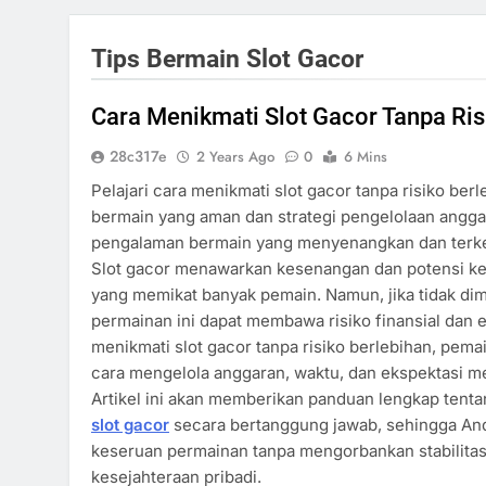
Tips Bermain Slot Gacor
Cara Menikmati Slot Gacor Tanpa Ris
28c317e
2 Years Ago
0
6 Mins
Pelajari cara menikmati slot gacor tanpa risiko ber
bermain yang aman dan strategi pengelolaan angga
pengalaman bermain yang menyenangkan dan terke
Slot gacor menawarkan kesenangan dan potensi 
yang memikat banyak pemain. Namun, jika tidak dim
permainan ini dapat membawa risiko finansial dan 
menikmati slot gacor tanpa risiko berlebihan, pem
cara mengelola anggaran, waktu, dan ekspektasi m
Artikel ini akan memberikan panduan lengkap tent
slot gacor
secara bertanggung jawab, sehingga An
keseruan permainan tanpa mengorbankan stabilitas 
kesejahteraan pribadi.