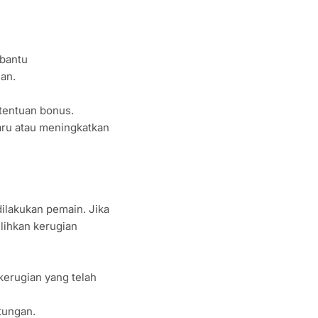
mbantu
an.
tentuan bonus.
ru atau meningkatkan
ilakukan pemain. Jika
ihkan kerugian
kerugian yang telah
tungan.