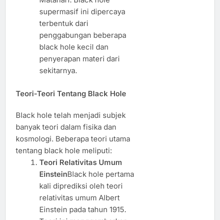
supermasif ini dipercaya
terbentuk dari
penggabungan beberapa
black hole kecil dan
penyerapan materi dari
sekitarnya.
Teori-Teori Tentang Black Hole
Black hole telah menjadi subjek
banyak teori dalam fisika dan
kosmologi. Beberapa teori utama
tentang black hole meliputi:
Teori Relativitas Umum
Einstein
Black hole pertama
kali diprediksi oleh teori
relativitas umum Albert
Einstein pada tahun 1915.