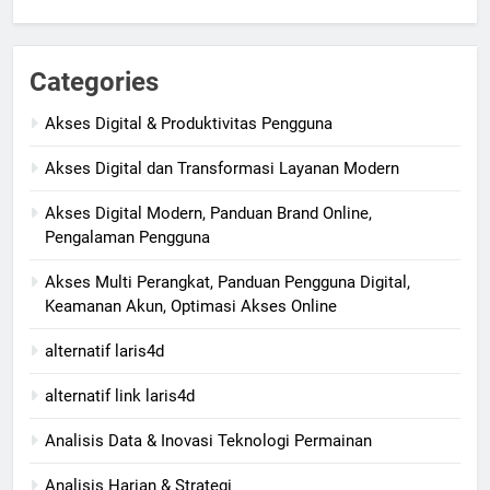
Categories
Akses Digital & Produktivitas Pengguna
Akses Digital dan Transformasi Layanan Modern
Akses Digital Modern, Panduan Brand Online,
Pengalaman Pengguna
Akses Multi Perangkat, Panduan Pengguna Digital,
Keamanan Akun, Optimasi Akses Online
alternatif laris4d
alternatif link laris4d
Analisis Data & Inovasi Teknologi Permainan
Analisis Harian & Strategi