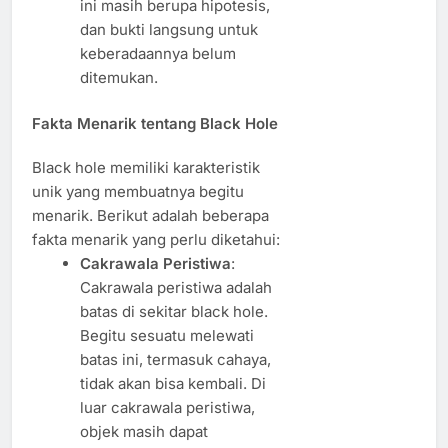
ini masih berupa hipotesis,
dan bukti langsung untuk
keberadaannya belum
ditemukan.
Fakta Menarik tentang Black Hole
Black hole memiliki karakteristik
unik yang membuatnya begitu
menarik. Berikut adalah beberapa
fakta menarik yang perlu diketahui:
Cakrawala Peristiwa
:
Cakrawala peristiwa adalah
batas di sekitar black hole.
Begitu sesuatu melewati
batas ini, termasuk cahaya,
tidak akan bisa kembali. Di
luar cakrawala peristiwa,
objek masih dapat