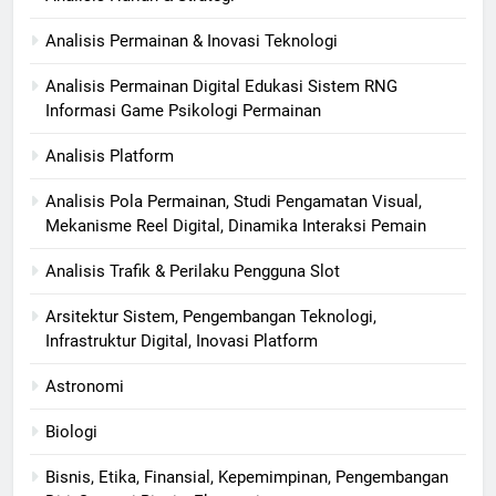
Analisis Permainan & Inovasi Teknologi
Analisis Permainan Digital Edukasi Sistem RNG
Informasi Game Psikologi Permainan
Analisis Platform
Analisis Pola Permainan, Studi Pengamatan Visual,
Mekanisme Reel Digital, Dinamika Interaksi Pemain
Analisis Trafik & Perilaku Pengguna Slot
Arsitektur Sistem, Pengembangan Teknologi,
Infrastruktur Digital, Inovasi Platform
Astronomi
Biologi
Bisnis, Etika, Finansial, Kepemimpinan, Pengembangan