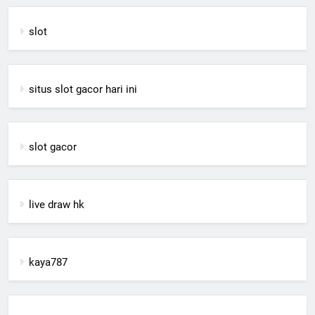
slot
situs slot gacor hari ini
slot gacor
live draw hk
kaya787