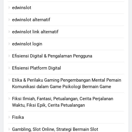
edwinslot
edwinslot alternatif
edwinslot link alternatif
edwinslot login
Efisiensi Digital & Pengalaman Pengguna
Efisiensi Platform Digital
Etika & Perilaku Gaming Pengembangan Mental Pemain
Komunikasi dalam Game Psikologi Bermain Game
Fiksi Ilmiah, Fantasi, Petualangan, Cerita Perjalanan
Waktu, Fiksi Epik, Cerita Petualangan
Fisika
Gambling, Slot Online, Strategi Bermain Slot