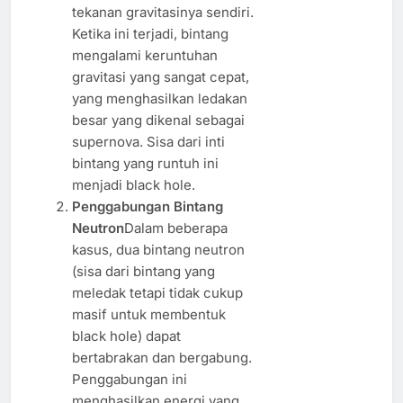
tekanan gravitasinya sendiri.
Ketika ini terjadi, bintang
mengalami keruntuhan
gravitasi yang sangat cepat,
yang menghasilkan ledakan
besar yang dikenal sebagai
supernova. Sisa dari inti
bintang yang runtuh ini
menjadi black hole.
Penggabungan Bintang
Neutron
Dalam beberapa
kasus, dua bintang neutron
(sisa dari bintang yang
meledak tetapi tidak cukup
masif untuk membentuk
black hole) dapat
bertabrakan dan bergabung.
Penggabungan ini
menghasilkan energi yang