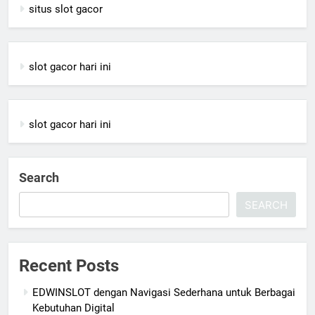
situs slot gacor
slot gacor hari ini
slot gacor hari ini
Search
SEARCH
Recent Posts
EDWINSLOT dengan Navigasi Sederhana untuk Berbagai
Kebutuhan Digital