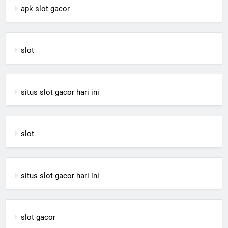
apk slot gacor
slot
situs slot gacor hari ini
slot
situs slot gacor hari ini
slot gacor