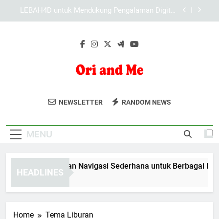
Skip
EDWINSLOT dengan Tampilan Modern dan
to
Navigasi yang Terarah
content
LEBAH4D dengan Tampilan Modern dan Navigasi
yang Terarah
EDWINSLOT dengan Navigasi Sederhana untuk
Berbagai Kebutuhan Digital
LEBAH4D untuk Mendukung Pengalaman Digital
yang Lebih Praktis dan Terkendali
Ori And Me
Ikuti Tren Mode Terkini Dengan Ori And
EDWINSLOT dengan Tampilan Modern dan
NEWSLETTER
RANDOM NEWS
Navigasi yang Terarah
Me. Pilihan Pakaian Dan Aksesori
LEBAH4D dengan Tampilan Modern dan Navigasi
Stylish Untuk Tampilan Modis Anda.
yang Terarah
MENU
WINSLOT dengan Navigasi Sederhana untuk Berbagai Kebutuha
HEADLINES
eeks Ago
Home
Tema Liburan