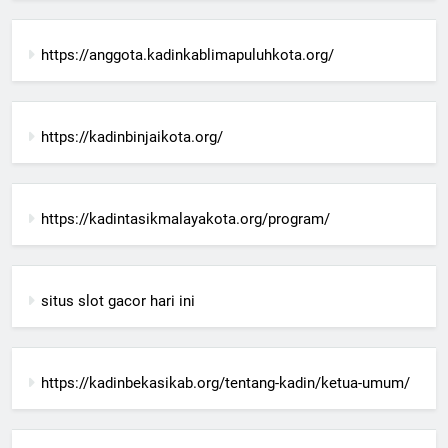
https://anggota.kadinkablimapuluhkota.org/
https://kadinbinjaikota.org/
https://kadintasikmalayakota.org/program/
situs slot gacor hari ini
https://kadinbekasikab.org/tentang-kadin/ketua-umum/