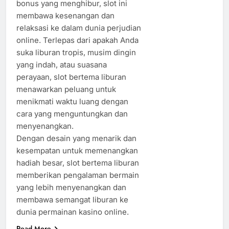
bonus yang menghibur, slot ini
membawa kesenangan dan
relaksasi ke dalam dunia perjudian
online. Terlepas dari apakah Anda
suka liburan tropis, musim dingin
yang indah, atau suasana
perayaan, slot bertema liburan
menawarkan peluang untuk
menikmati waktu luang dengan
cara yang menguntungkan dan
menyenangkan.
Dengan desain yang menarik dan
kesempatan untuk memenangkan
hadiah besar, slot bertema liburan
memberikan pengalaman bermain
yang lebih menyenangkan dan
membawa semangat liburan ke
dunia permainan kasino online.
Read More