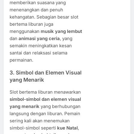
memberikan suasana yang
menenangkan dan penuh
kehangatan. Sebagian besar slot
bertema liburan juga
menggunakan
musik yang lembut
dan
animasi yang ceria
, yang
semakin meningkatkan kesan
santai dan relaksasi selama
permainan.
3.
Simbol dan Elemen Visual
yang Menarik
Slot bertema liburan menawarkan
simbol-simbol dan elemen visual
yang menarik
yang berhubungan
langsung dengan liburan. Pemain
sering kali akan menemukan
simbol-simbol seperti
kue Natal
,