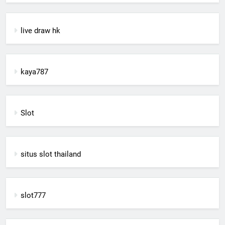
live draw hk
kaya787
Slot
situs slot thailand
slot777