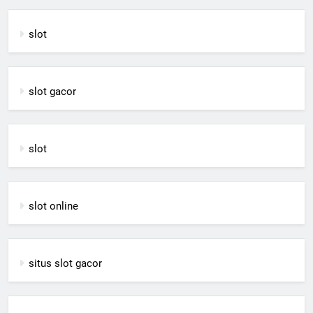
slot
slot gacor
slot
slot online
situs slot gacor