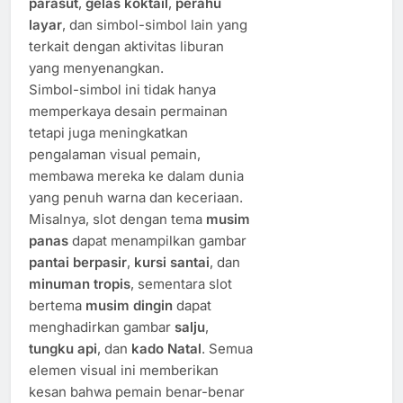
parasut
,
gelas koktail
,
perahu
layar
, dan simbol-simbol lain yang
terkait dengan aktivitas liburan
yang menyenangkan.
Simbol-simbol ini tidak hanya
memperkaya desain permainan
tetapi juga meningkatkan
pengalaman visual pemain,
membawa mereka ke dalam dunia
yang penuh warna dan keceriaan.
Misalnya, slot dengan tema
musim
panas
dapat menampilkan gambar
pantai berpasir
,
kursi santai
, dan
minuman tropis
, sementara slot
bertema
musim dingin
dapat
menghadirkan gambar
salju
,
tungku api
, dan
kado Natal
. Semua
elemen visual ini memberikan
kesan bahwa pemain benar-benar