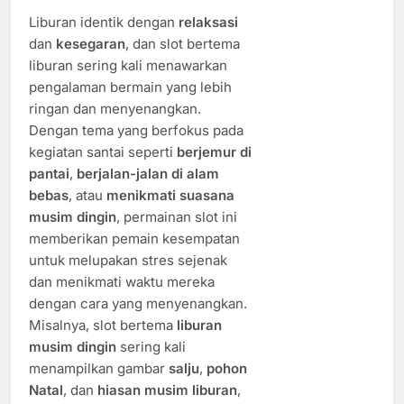
Liburan identik dengan
relaksasi
dan
kesegaran
, dan slot bertema
liburan sering kali menawarkan
pengalaman bermain yang lebih
ringan dan menyenangkan.
Dengan tema yang berfokus pada
kegiatan santai seperti
berjemur di
pantai
,
berjalan-jalan di alam
bebas
, atau
menikmati suasana
musim dingin
, permainan slot ini
memberikan pemain kesempatan
untuk melupakan stres sejenak
dan menikmati waktu mereka
dengan cara yang menyenangkan.
Misalnya, slot bertema
liburan
musim dingin
sering kali
menampilkan gambar
salju
,
pohon
Natal
, dan
hiasan musim liburan
,