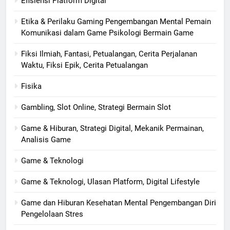
Efisiensi Platform Digital
Etika & Perilaku Gaming Pengembangan Mental Pemain
Komunikasi dalam Game Psikologi Bermain Game
Fiksi Ilmiah, Fantasi, Petualangan, Cerita Perjalanan
Waktu, Fiksi Epik, Cerita Petualangan
Fisika
Gambling, Slot Online, Strategi Bermain Slot
Game & Hiburan, Strategi Digital, Mekanik Permainan,
Analisis Game
Game & Teknologi
Game & Teknologi, Ulasan Platform, Digital Lifestyle
Game dan Hiburan Kesehatan Mental Pengembangan Diri
Pengelolaan Stres