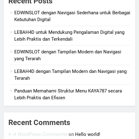
Recent Posts
EDWINSLOT dengan Navigasi Sederhana untuk Berbagai
Kebutuhan Digital
LEBAH4D untuk Mendukung Pengalaman Digital yang
Lebih Praktis dan Terkendali
EDWINSLOT dengan Tampilan Modern dan Navigasi
yang Terarah
LEBAH4D dengan Tampilan Modern dan Navigasi yang
Terarah
Panduan Memahami Struktur Menu KAYA787 secara
Lebih Praktis dan Efisien
Recent Comments
A WordPress Commenter
on
Hello world!