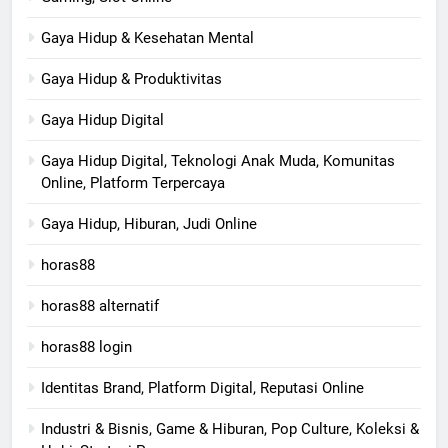
Gaya Hidup & Kesehatan Mental
Gaya Hidup & Produktivitas
Gaya Hidup Digital
Gaya Hidup Digital, Teknologi Anak Muda, Komunitas
Online, Platform Terpercaya
Gaya Hidup, Hiburan, Judi Online
horas88
horas88 alternatif
horas88 login
Identitas Brand, Platform Digital, Reputasi Online
Industri & Bisnis, Game & Hiburan, Pop Culture, Koleksi &