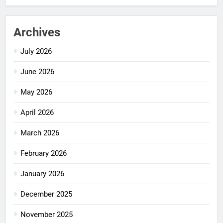
Archives
July 2026
June 2026
May 2026
April 2026
March 2026
February 2026
January 2026
December 2025
November 2025