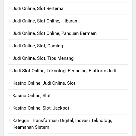
Judi Online, Slot Bertema
Judi Online, Slot Online, Hiburan
Judi Online, Slot Online, Panduan Bermain
Judi Online, Slot, Gaming
Judi Online, Slot, Tips Menang
Judi Slot Online, Teknologi Perjudian, Platform Judi
Kasino Online, Judi Online, Slot
Kasino Online, Slot
Kasino Online, Slot, Jackpot
Kategori: Transformasi Digital, Inovasi Teknologi,
Keamanan Sistem