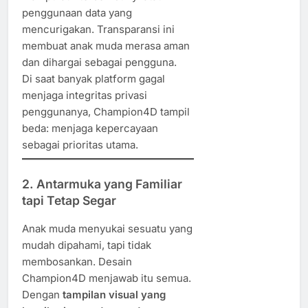
penggunaan data yang
mencurigakan. Transparansi ini
membuat anak muda merasa aman
dan dihargai sebagai pengguna.
Di saat banyak platform gagal
menjaga integritas privasi
penggunanya, Champion4D tampil
beda: menjaga kepercayaan
sebagai prioritas utama.
2. Antarmuka yang Familiar
tapi Tetap Segar
Anak muda menyukai sesuatu yang
mudah dipahami, tapi tidak
membosankan. Desain
Champion4D menjawab itu semua.
Dengan
tampilan visual yang