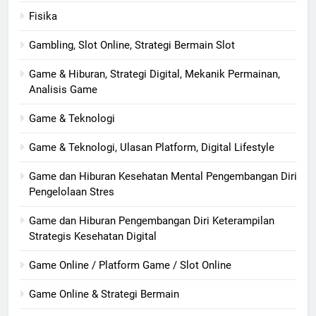
Fisika
Gambling, Slot Online, Strategi Bermain Slot
Game & Hiburan, Strategi Digital, Mekanik Permainan,
Analisis Game
Game & Teknologi
Game & Teknologi, Ulasan Platform, Digital Lifestyle
Game dan Hiburan Kesehatan Mental Pengembangan Diri
Pengelolaan Stres
Game dan Hiburan Pengembangan Diri Keterampilan
Strategis Kesehatan Digital
Game Online / Platform Game / Slot Online
Game Online & Strategi Bermain