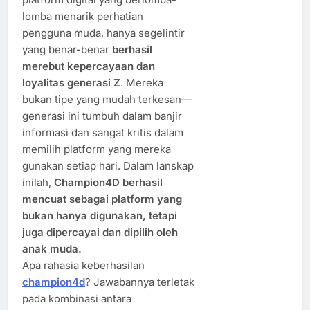
lomba menarik perhatian
pengguna muda, hanya segelintir
yang benar-benar
berhasil
merebut kepercayaan dan
loyalitas generasi Z
. Mereka
bukan tipe yang mudah terkesan—
generasi ini tumbuh dalam banjir
informasi dan sangat kritis dalam
memilih platform yang mereka
gunakan setiap hari. Dalam lanskap
inilah,
Champion4D berhasil
mencuat sebagai platform yang
bukan hanya digunakan, tetapi
juga dipercayai dan dipilih oleh
anak muda.
Apa rahasia keberhasilan
champion4d
? Jawabannya terletak
pada kombinasi antara