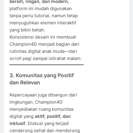
bersih, ringan, dan modern
,
platform ini mudah digunakan
tanpa perlu tutorial, namun tetap
menyuguhkan elemen interaktif
yang bikin betah.
Konsistensi desain ini membuat
Champion4D menjadi bagian dari
rutinitas digital anak muda—dari
scroll pagi sampai istirahat malam.
3. Komunitas yang Positif
dan Relevan
Kepercayaan juga dibangun dari
lingkungan. Champion4D
menyediakan ruang komunitas
digital yang
aktif, positif, dan
inklusif.
Diskusi yang terjadi
cenderung sehat dan mendorong