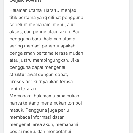
Halaman utama Tiara4D menjadi
titik pertama yang dilihat pengguna
sebelum memahami menu, alur
akses, dan pengelolaan akun. Bagi
pengguna baru, halaman utama
sering menjadi penentu apakah
pengalaman pertama terasa mudah
atau justru membingungkan. Jika
pengguna dapat mengenali
struktur awal dengan cepat,
proses berikutnya akan terasa
lebih terarah.
Memahami halaman utama bukan
hanya tentang menemukan tombol
masuk. Pengguna juga perlu
membaca informasi dasar,
mengenali area akun, memahami
posisi menu, dan mengetahui