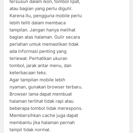
tersusun dalam ikon, tombol lipat,
atau bagian yang perlu digulir.
Karena itu, pengguna mobile perlu
lebih teliti dalam membaca
tampilan. Jangan hanya melihat
bagian atas halaman. Gulir secara
perlahan untuk memastikan tidak
ada informasi penting yang
terlewat. Perhatikan ukuran
tombol, jarak antar menu, dan
keterbacaan teks.
Agar tampilan mobile lebih
nyaman, gunakan browser terbaru.
Browser lama dapat membuat
halaman terlihat tidak rapi atau
beberapa tombol tidak merespons.
Membersihkan cache juga dapat
membantu jika halaman pernah
tampil tidak normal.