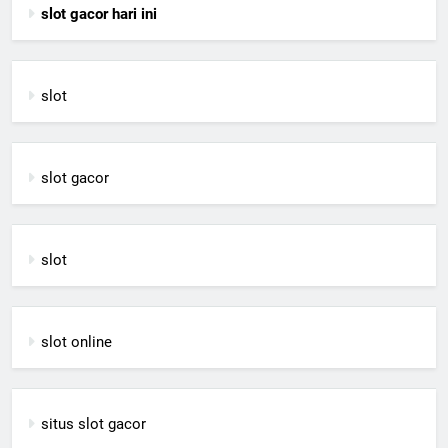
slot gacor hari ini
slot
slot gacor
slot
slot online
situs slot gacor