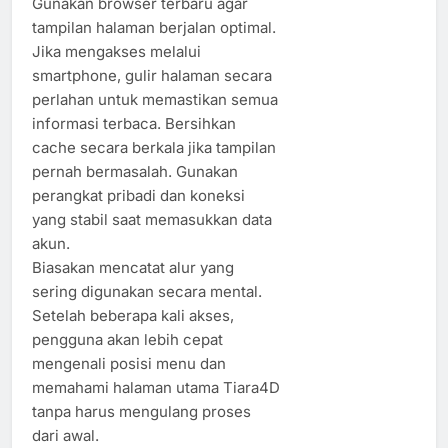
Gunakan browser terbaru agar
tampilan halaman berjalan optimal.
Jika mengakses melalui
smartphone, gulir halaman secara
perlahan untuk memastikan semua
informasi terbaca. Bersihkan
cache secara berkala jika tampilan
pernah bermasalah. Gunakan
perangkat pribadi dan koneksi
yang stabil saat memasukkan data
akun.
Biasakan mencatat alur yang
sering digunakan secara mental.
Setelah beberapa kali akses,
pengguna akan lebih cepat
mengenali posisi menu dan
memahami halaman utama Tiara4D
tanpa harus mengulang proses
dari awal.