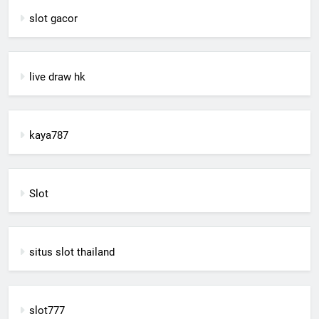
slot gacor
live draw hk
kaya787
Slot
situs slot thailand
slot777