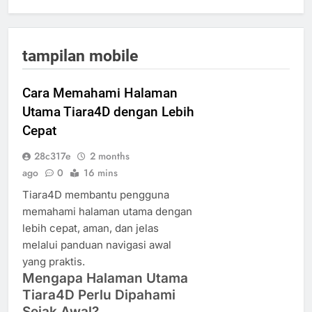
tampilan mobile
Cara Memahami Halaman
Utama Tiara4D dengan Lebih
Cepat
28c317e
2 months
ago
0
16 mins
Tiara4D membantu pengguna
memahami halaman utama dengan
lebih cepat, aman, dan jelas
melalui panduan navigasi awal
yang praktis.
Mengapa Halaman Utama
Tiara4D Perlu Dipahami
Sejak Awal?