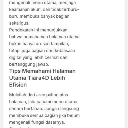
mengenali menu utama, menjaga
keamanan akun, dan tidak terburu-
buru membuka banyak bagian
sekaligus.
Pendekatan ini menunjukkan
bahwa pemahaman halaman utama
bukan hanya urusan tampilan,
tetapi juga bagian dari kebiasaan
digital yang lebih cermat dan
bertanggung jawab.
Tips Memahami Halaman
Utama Tiara4D Lebih
Efisien
Mulailah dari area paling atas
halaman, lalu pahami menu utama
secara bertahap. Jangan langsung
membuka semua bagian jika belum
mengenali fungsi dasarnya.