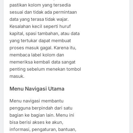
pastikan kolom yang tersedia
sesuai dan tidak ada permintaan
data yang terasa tidak wajar.
Kesalahan kecil seperti huruf
kapital, spasi tambahan, atau data
yang tertukar dapat membuat
proses masuk gagal. Karena itu,
membaca label kolom dan
memeriksa kembali data sangat
penting sebelum menekan tombol
masuk.
Menu Navigasi Utama
Menu navigasi membantu
pengguna berpindah dari satu
bagian ke bagian lain. Menu ini
bisa berisi akses ke akun,
informasi, pengaturan, bantuan,