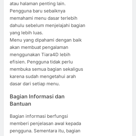
atau halaman penting lain.
Pengguna baru sebaiknya
memahami menu dasar terlebih
dahulu sebelum menjelajahi bagian
yang lebih luas.
Menu yang dipahami dengan baik
akan membuat pengalaman
menggunakan Tiara4D lebih
efisien. Pengguna tidak perlu
membuka semua bagian sekaligus
karena sudah mengetahui arah
dasar dari setiap menu.
Bagian Informasi dan
Bantuan
Bagian informasi berfungsi
memberi penjelasan awal kepada
pengguna. Sementara itu, bagian