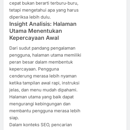
cepat bukan berarti terburu-buru,
tetapi mengetahui apa yang harus
diperiksa lebih dulu.
Insight Analisis: Halaman
Utama Menentukan
Kepercayaan Awal
Dari sudut pandang pengalaman
pengguna, halaman utama memiliki
peran besar dalam membentuk
kepercayaan. Pengguna
cenderung merasa lebih nyaman
ketika tampilan awal rapi, instruksi
jelas, dan menu mudah dipahami.
Halaman utama yang baik dapat
mengurangi kebingungan dan
membantu pengguna merasa lebih
siap.
Dalam konteks SEO, pencarian