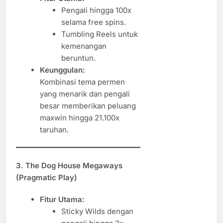
Pengali hingga 100x
selama free spins.
Tumbling Reels untuk
kemenangan
beruntun.
Keunggulan:
Kombinasi tema permen
yang menarik dan pengali
besar memberikan peluang
maxwin hingga 21.100x
taruhan.
3.
The Dog House Megaways
(Pragmatic Play)
Fitur Utama:
Sticky Wilds dengan