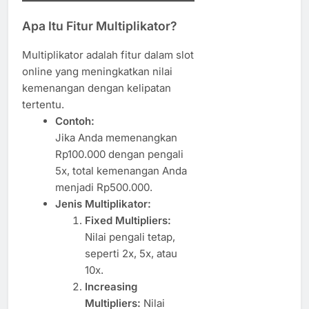
Apa Itu Fitur Multiplikator?
Multiplikator adalah fitur dalam slot
online yang meningkatkan nilai
kemenangan dengan kelipatan
tertentu.
Contoh:
Jika Anda memenangkan
Rp100.000 dengan pengali
5x, total kemenangan Anda
menjadi Rp500.000.
Jenis Multiplikator:
Fixed Multipliers:
Nilai pengali tetap,
seperti 2x, 5x, atau
10x.
Increasing
Multipliers:
Nilai