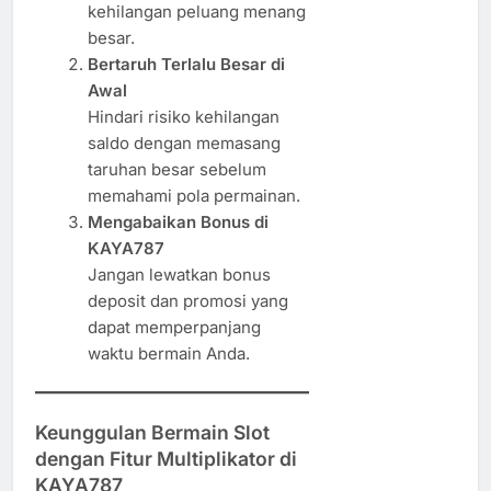
kehilangan peluang menang
besar.
Bertaruh Terlalu Besar di
Awal
Hindari risiko kehilangan
saldo dengan memasang
taruhan besar sebelum
memahami pola permainan.
Mengabaikan Bonus di
KAYA787
Jangan lewatkan bonus
deposit dan promosi yang
dapat memperpanjang
waktu bermain Anda.
Keunggulan Bermain Slot
dengan Fitur Multiplikator di
KAYA787