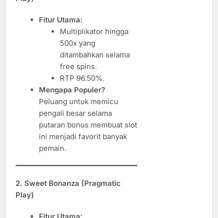
Fitur Utama:
Multiplikator hingga
500x yang
ditambahkan selama
free spins.
RTP 96.50%.
Mengapa Populer?
Peluang untuk memicu
pengali besar selama
putaran bonus membuat slot
ini menjadi favorit banyak
pemain.
2.
Sweet Bonanza (Pragmatic
Play)
Fitur Utama: