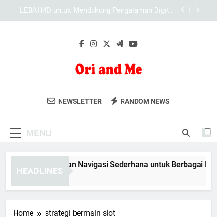
Skip
EDWINSLOT dengan Tampilan Modern dan
to
Navigasi yang Terarah
content
LEBAH4D dengan Tampilan Modern dan Navigasi
yang Terarah
EDWINSLOT dengan Navigasi Sederhana untuk
Berbagai Kebutuhan Digital
LEBAH4D untuk Mendukung Pengalaman Digital
yang Lebih Praktis dan Terkendali
Ori And Me
Ikuti Tren Mode Terkini Dengan Ori And
EDWINSLOT dengan Tampilan Modern dan
NEWSLETTER
RANDOM NEWS
Navigasi yang Terarah
Me. Pilihan Pakaian Dan Aksesori
LEBAH4D dengan Tampilan Modern dan Navigasi
Stylish Untuk Tampilan Modis Anda.
yang Terarah
MENU
WINSLOT dengan Navigasi Sederhana untuk Berbagai Kebutuh
HEADLINES
Weeks Ago
Home
strategi bermain slot