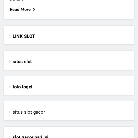
Read More
LINK SLOT
situs slot
toto togel
situs slot gacor
slot gacor hari ini