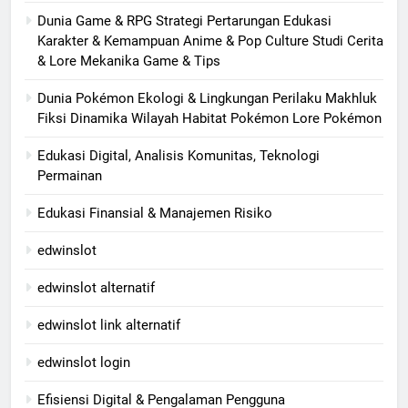
Dunia Game & RPG Strategi Pertarungan Edukasi
Karakter & Kemampuan Anime & Pop Culture Studi Cerita
& Lore Mekanika Game & Tips
Dunia Pokémon Ekologi & Lingkungan Perilaku Makhluk
Fiksi Dinamika Wilayah Habitat Pokémon Lore Pokémon
Edukasi Digital, Analisis Komunitas, Teknologi
Permainan
Edukasi Finansial & Manajemen Risiko
edwinslot
edwinslot alternatif
edwinslot link alternatif
edwinslot login
Efisiensi Digital & Pengalaman Pengguna