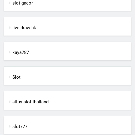
slot gacor
live draw hk
kaya787
Slot
situs slot thailand
slot777