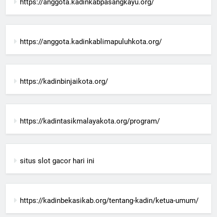
https://anggota.kadinkabpasangkayu.org/
https://anggota.kadinkablimapuluhkota.org/
https://kadinbinjaikota.org/
https://kadintasikmalayakota.org/program/
situs slot gacor hari ini
https://kadinbekasikab.org/tentang-kadin/ketua-umum/