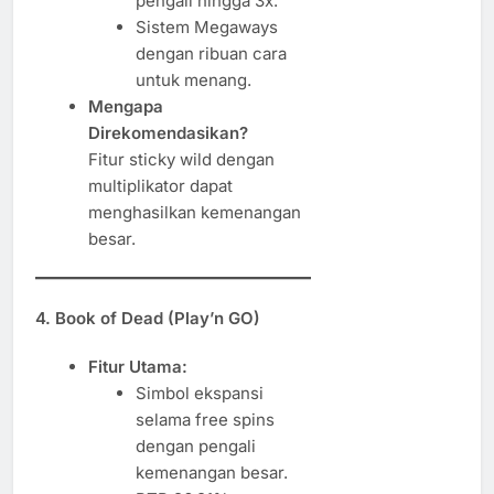
pengali hingga 3x.
Sistem Megaways
dengan ribuan cara
untuk menang.
Mengapa
Direkomendasikan?
Fitur sticky wild dengan
multiplikator dapat
menghasilkan kemenangan
besar.
4.
Book of Dead (Play’n GO)
Fitur Utama:
Simbol ekspansi
selama free spins
dengan pengali
kemenangan besar.