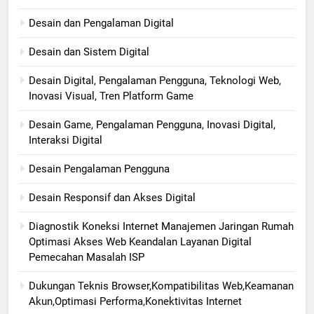
Desain dan Pengalaman Digital
Desain dan Sistem Digital
Desain Digital, Pengalaman Pengguna, Teknologi Web,
Inovasi Visual, Tren Platform Game
Desain Game, Pengalaman Pengguna, Inovasi Digital,
Interaksi Digital
Desain Pengalaman Pengguna
Desain Responsif dan Akses Digital
Diagnostik Koneksi Internet Manajemen Jaringan Rumah
Optimasi Akses Web Keandalan Layanan Digital
Pemecahan Masalah ISP
Dukungan Teknis Browser,Kompatibilitas Web,Keamanan
Akun,Optimasi Performa,Konektivitas Internet