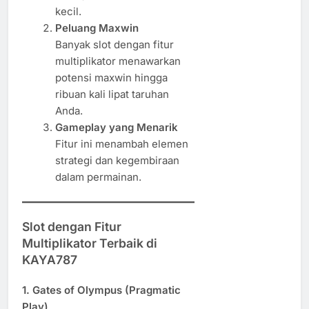
kecil.
Peluang Maxwin
Banyak slot dengan fitur
multiplikator menawarkan
potensi maxwin hingga
ribuan kali lipat taruhan
Anda.
Gameplay yang Menarik
Fitur ini menambah elemen
strategi dan kegembiraan
dalam permainan.
Slot dengan Fitur
Multiplikator Terbaik di
KAYA787
1.
Gates of Olympus (Pragmatic
Play)