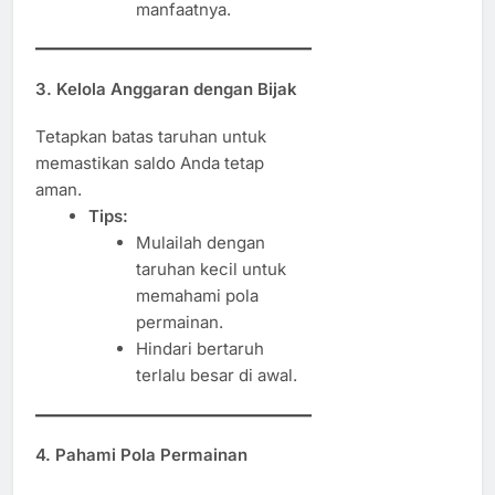
manfaatnya.
3.
Kelola Anggaran dengan Bijak
Tetapkan batas taruhan untuk
memastikan saldo Anda tetap
aman.
Tips:
Mulailah dengan
taruhan kecil untuk
memahami pola
permainan.
Hindari bertaruh
terlalu besar di awal.
4.
Pahami Pola Permainan