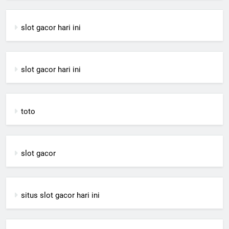
slot gacor hari ini
slot gacor hari ini
toto
slot gacor
situs slot gacor hari ini