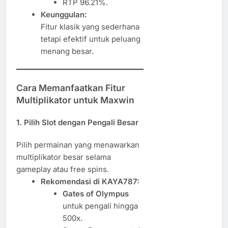
RTP 96.21%.
Keunggulan:
Fitur klasik yang sederhana
tetapi efektif untuk peluang
menang besar.
Cara Memanfaatkan Fitur
Multiplikator untuk Maxwin
1.
Pilih Slot dengan Pengali Besar
Pilih permainan yang menawarkan
multiplikator besar selama
gameplay atau free spins.
Rekomendasi di KAYA787:
Gates of Olympus
untuk pengali hingga
500x.