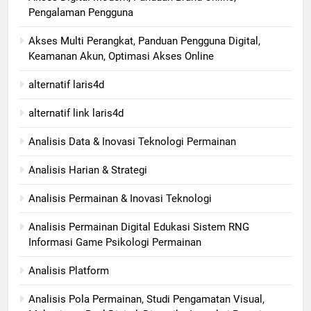
Pengalaman Pengguna
Akses Multi Perangkat, Panduan Pengguna Digital,
Keamanan Akun, Optimasi Akses Online
alternatif laris4d
alternatif link laris4d
Analisis Data & Inovasi Teknologi Permainan
Analisis Harian & Strategi
Analisis Permainan & Inovasi Teknologi
Analisis Permainan Digital Edukasi Sistem RNG
Informasi Game Psikologi Permainan
Analisis Platform
Analisis Pola Permainan, Studi Pengamatan Visual,