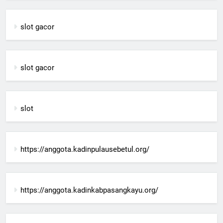
slot gacor
slot gacor
slot
https://anggota.kadinpulausebetul.org/
https://anggota.kadinkabpasangkayu.org/