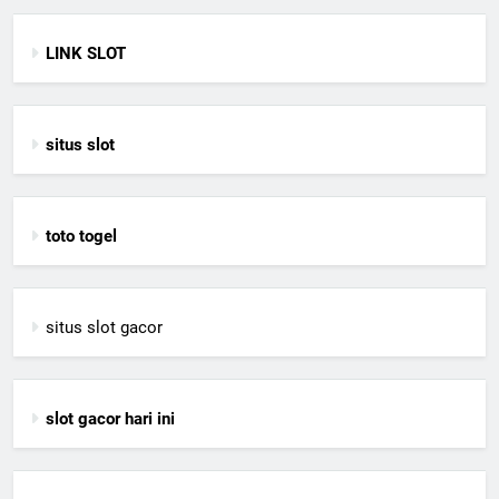
LINK SLOT
situs slot
toto togel
situs slot gacor
slot gacor hari ini