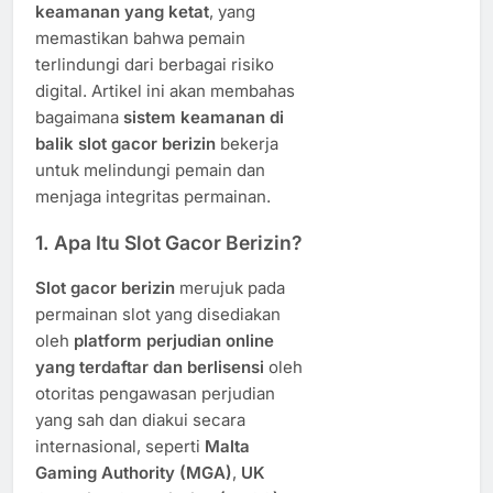
keamanan yang ketat
, yang
memastikan bahwa pemain
terlindungi dari berbagai risiko
digital. Artikel ini akan membahas
bagaimana
sistem keamanan di
balik slot gacor berizin
bekerja
untuk melindungi pemain dan
menjaga integritas permainan.
1. Apa Itu Slot Gacor Berizin?
Slot gacor berizin
merujuk pada
permainan slot yang disediakan
oleh
platform perjudian online
yang terdaftar dan berlisensi
oleh
otoritas pengawasan perjudian
yang sah dan diakui secara
internasional, seperti
Malta
Gaming Authority (MGA)
,
UK