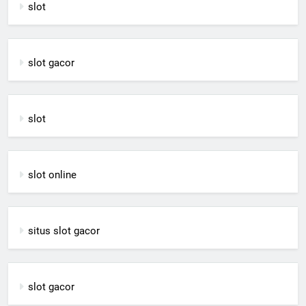
slot
slot gacor
slot
slot online
situs slot gacor
slot gacor