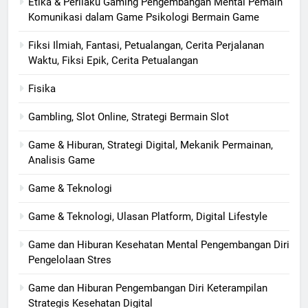
Etika & Perilaku Gaming Pengembangan Mental Pemain
Komunikasi dalam Game Psikologi Bermain Game
Fiksi Ilmiah, Fantasi, Petualangan, Cerita Perjalanan
Waktu, Fiksi Epik, Cerita Petualangan
Fisika
Gambling, Slot Online, Strategi Bermain Slot
Game & Hiburan, Strategi Digital, Mekanik Permainan,
Analisis Game
Game & Teknologi
Game & Teknologi, Ulasan Platform, Digital Lifestyle
Game dan Hiburan Kesehatan Mental Pengembangan Diri
Pengelolaan Stres
Game dan Hiburan Pengembangan Diri Keterampilan
Strategis Kesehatan Digital