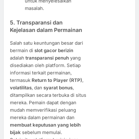
untuk menyelesaikan
masalah.
5. Transparansi dan
Kejelasan dalam Permainan
Salah satu keuntungan besar dari
bermain di
slot gacor berizin
adalah
transparansi penuh
yang
disediakan oleh platform. Setiap
informasi terkait permainan,
termasuk
Return to Player (RTP)
,
volatilitas
, dan
syarat bonus
,
ditampilkan secara terbuka di situs
mereka. Pemain dapat dengan
mudah memverifikasi peluang
mereka dalam permainan dan
membuat keputusan yang lebih
bijak
sebelum memulai.