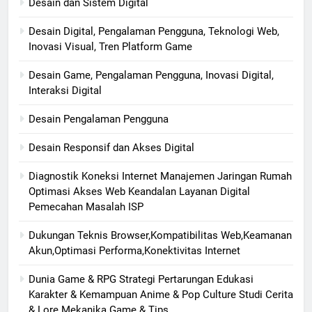
Desain dan Sistem Digital
Desain Digital, Pengalaman Pengguna, Teknologi Web,
Inovasi Visual, Tren Platform Game
Desain Game, Pengalaman Pengguna, Inovasi Digital,
Interaksi Digital
Desain Pengalaman Pengguna
Desain Responsif dan Akses Digital
Diagnostik Koneksi Internet Manajemen Jaringan Rumah
Optimasi Akses Web Keandalan Layanan Digital
Pemecahan Masalah ISP
Dukungan Teknis Browser,Kompatibilitas Web,Keamanan
Akun,Optimasi Performa,Konektivitas Internet
Dunia Game & RPG Strategi Pertarungan Edukasi
Karakter & Kemampuan Anime & Pop Culture Studi Cerita
& Lore Mekanika Game & Tips