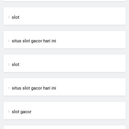
slot
situs slot gacor hari ini
slot
situs slot gacor hari ini
slot gacor