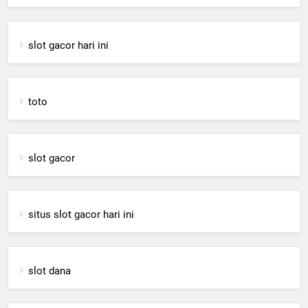
slot gacor hari ini
toto
slot gacor
situs slot gacor hari ini
slot dana