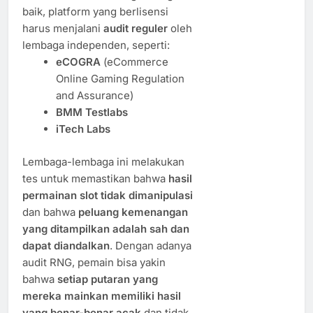
baik, platform yang berlisensi
harus menjalani
audit reguler
oleh
lembaga independen, seperti:
eCOGRA
(eCommerce
Online Gaming Regulation
and Assurance)
BMM Testlabs
iTech Labs
Lembaga-lembaga ini melakukan
tes untuk memastikan bahwa
hasil
permainan slot tidak dimanipulasi
dan bahwa
peluang kemenangan
yang ditampilkan adalah sah dan
dapat diandalkan
. Dengan adanya
audit RNG, pemain bisa yakin
bahwa
setiap putaran yang
mereka mainkan memiliki hasil
yang benar-benar acak
dan tidak