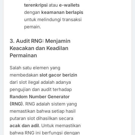
terenkripsi
atau
e-wallets
dengan
keamanan berlapis
untuk melindungi transaksi
pemain.
3. Audit RNG: Menjamin
Keacakan dan Keadilan
Permainan
Salah satu elemen yang
membedakan
slot gacor berizin
dari slot ilegal adalah adanya
pengujian dan audit terhadap
Random Number Generator
(RNG)
. RNG adalah sistem yang
memastikan bahwa setiap hasil
putaran slot dihasilkan secara
acak dan adil
. Untuk memastikan
bahwa RNG ini berfungsi dengan