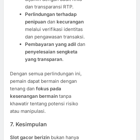
dan transparansi RTP.
Perlindungan terhadap
penipuan
dan
kecurangan
melalui verifikasi identitas
dan pengawasan transaksi.
Pembayaran yang adil
dan
penyelesaian sengketa
yang transparan
.
Dengan semua perlindungan ini,
pemain dapat bermain dengan
tenang dan
fokus pada
kesenangan bermain
tanpa
khawatir tentang potensi risiko
atau manipulasi.
7. Kesimpulan
Slot gacor berizin
bukan hanya