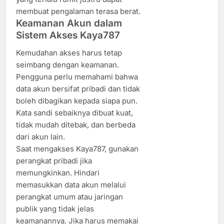
membuat pengalaman terasa berat.
Keamanan Akun dalam
Sistem Akses Kaya787
Kemudahan akses harus tetap
seimbang dengan keamanan.
Pengguna perlu memahami bahwa
data akun bersifat pribadi dan tidak
boleh dibagikan kepada siapa pun.
Kata sandi sebaiknya dibuat kuat,
tidak mudah ditebak, dan berbeda
dari akun lain.
Saat mengakses Kaya787, gunakan
perangkat pribadi jika
memungkinkan. Hindari
memasukkan data akun melalui
perangkat umum atau jaringan
publik yang tidak jelas
keamanannya. Jika harus memakai