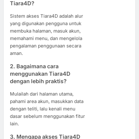
Tiara4D?
Sistem akses Tiara4D adalah alur
yang digunakan pengguna untuk
membuka halaman, masuk akun,
memahami menu, dan mengelola
pengalaman penggunaan secara
aman.
2. Bagaimana cara
menggunakan Tiara4D
dengan lebih praktis?
Mulailah dari halaman utama,
pahami area akun, masukkan data
dengan teliti, lalu kenali menu
dasar sebelum menggunakan fitur
lain.
3. Mengapa akses Tiara4D