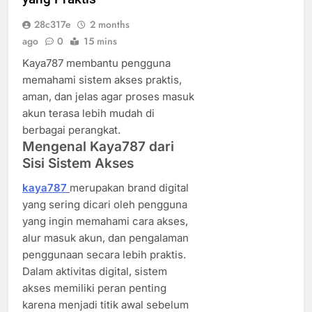
28c317e
2 months
ago
0
15 mins
Kaya787 membantu pengguna
memahami sistem akses praktis,
aman, dan jelas agar proses masuk
akun terasa lebih mudah di
berbagai perangkat.
Mengenal Kaya787 dari
Sisi Sistem Akses
kaya787
merupakan brand digital
yang sering dicari oleh pengguna
yang ingin memahami cara akses,
alur masuk akun, dan pengalaman
penggunaan secara lebih praktis.
Dalam aktivitas digital, sistem
akses memiliki peran penting
karena menjadi titik awal sebelum