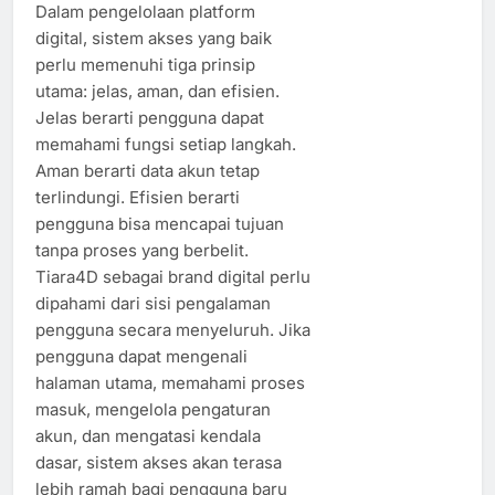
Dalam pengelolaan platform
digital, sistem akses yang baik
perlu memenuhi tiga prinsip
utama: jelas, aman, dan efisien.
Jelas berarti pengguna dapat
memahami fungsi setiap langkah.
Aman berarti data akun tetap
terlindungi. Efisien berarti
pengguna bisa mencapai tujuan
tanpa proses yang berbelit.
Tiara4D sebagai brand digital perlu
dipahami dari sisi pengalaman
pengguna secara menyeluruh. Jika
pengguna dapat mengenali
halaman utama, memahami proses
masuk, mengelola pengaturan
akun, dan mengatasi kendala
dasar, sistem akses akan terasa
lebih ramah bagi pengguna baru