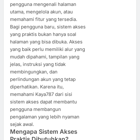
pengguna mengenali halaman
utama, mengelola akun, atau
memahami fitur yang tersedia.
Bagi pengguna baru, sistem akses
yang praktis bukan hanya soal
halaman yang bisa dibuka. Akses
yang baik perlu memiliki alur yang
mudah dipahami, tampilan yang
jelas, instruksi yang tidak
membingungkan, dan
perlindungan akun yang tetap
diperhatikan. Karena itu,
memahami Kaya787 dari sisi
sistem akses dapat membantu
pengguna membangun
pengalaman yang lebih nyaman
sejak awal.
Mengapa Sistem Akses
Praktis Dibutuhkan?