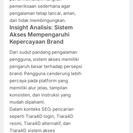
pemeriksaan sederhana agar
pengalaman tetap lancar, aman,
dan tidak membingungkan.
Insight Analisis: Sistem
Akses Mempengaruhi
Kepercayaan Brand
Dari sudut pandang pengalaman
pengguna, sistem akses memiliki
pengaruh besar terhadap persepsi
brand. Pengguna cenderung lebih
percaya pada platform yang
memiliki alur jelas, tampilan
konsisten, dan instruksi yang
mudah dipahami.
Dalam konteks SEO, pencarian
seperti Tiara4D login, Tiara4D
resmi, Tiara4D alternatif, dan
Tiara4D sistem akses