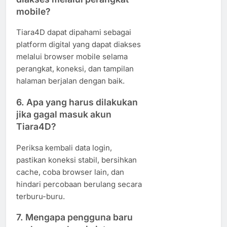
mobile?
Tiara4D dapat dipahami sebagai
platform digital yang dapat diakses
melalui browser mobile selama
perangkat, koneksi, dan tampilan
halaman berjalan dengan baik.
6. Apa yang harus dilakukan
jika gagal masuk akun
Tiara4D?
Periksa kembali data login,
pastikan koneksi stabil, bersihkan
cache, coba browser lain, dan
hindari percobaan berulang secara
terburu-buru.
7. Mengapa pengguna baru