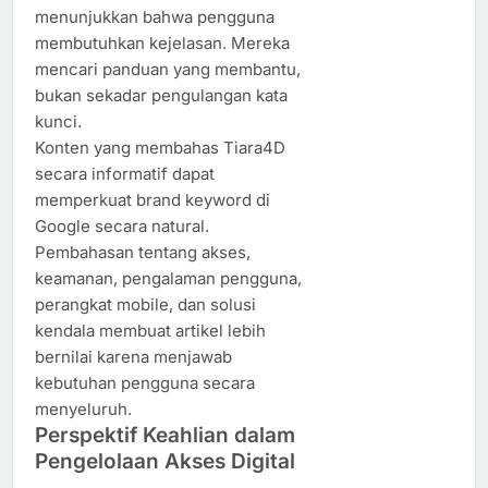
menunjukkan bahwa pengguna
membutuhkan kejelasan. Mereka
mencari panduan yang membantu,
bukan sekadar pengulangan kata
kunci.
Konten yang membahas Tiara4D
secara informatif dapat
memperkuat brand keyword di
Google secara natural.
Pembahasan tentang akses,
keamanan, pengalaman pengguna,
perangkat mobile, dan solusi
kendala membuat artikel lebih
bernilai karena menjawab
kebutuhan pengguna secara
menyeluruh.
Perspektif Keahlian dalam
Pengelolaan Akses Digital