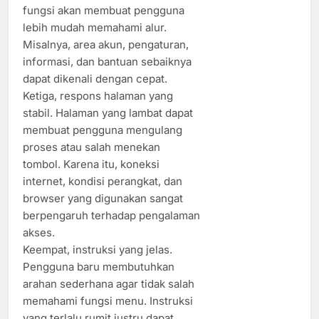
fungsi akan membuat pengguna
lebih mudah memahami alur.
Misalnya, area akun, pengaturan,
informasi, dan bantuan sebaiknya
dapat dikenali dengan cepat.
Ketiga, respons halaman yang
stabil. Halaman yang lambat dapat
membuat pengguna mengulang
proses atau salah menekan
tombol. Karena itu, koneksi
internet, kondisi perangkat, dan
browser yang digunakan sangat
berpengaruh terhadap pengalaman
akses.
Keempat, instruksi yang jelas.
Pengguna baru membutuhkan
arahan sederhana agar tidak salah
memahami fungsi menu. Instruksi
yang terlalu rumit justru dapat