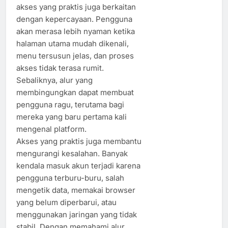
akses yang praktis juga berkaitan
dengan kepercayaan. Pengguna
akan merasa lebih nyaman ketika
halaman utama mudah dikenali,
menu tersusun jelas, dan proses
akses tidak terasa rumit.
Sebaliknya, alur yang
membingungkan dapat membuat
pengguna ragu, terutama bagi
mereka yang baru pertama kali
mengenal platform.
Akses yang praktis juga membantu
mengurangi kesalahan. Banyak
kendala masuk akun terjadi karena
pengguna terburu-buru, salah
mengetik data, memakai browser
yang belum diperbarui, atau
menggunakan jaringan yang tidak
stabil. Dengan memahami alur