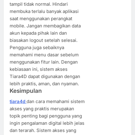
tampil tidak normal. Hindari
membuka terlalu banyak aplikasi
saat menggunakan perangkat
mobile. Jangan membagikan data
akun kepada pihak lain dan
biasakan logout setelah selesai.
Pengguna juga sebaiknya
memahami menu dasar sebelum
menggunakan fitur lain. Dengan
kebiasaan ini, sistem akses
Tiara4D dapat digunakan dengan
lebih praktis, aman, dan nyaman.
Kesimpulan
tiara4d
dan cara memahami sistem
akses yang praktis merupakan
topik penting bagi pengguna yang
ingin pengalaman digital lebih jelas
dan terarah. Sistem akses yang