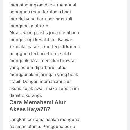
membingungkan dapat membuat
pengguna ragu, terutama bagi
mereka yang baru pertama kali
mengenal platform.
Akses yang praktis juga membantu
mengurangi kesalahan. Banyak
kendala masuk akun terjadi karena
pengguna terburu-buru, salah
mengetik data, memakai browser
yang belum diperbarui, atau
menggunakan jaringan yang tidak
stabil. Dengan memahami alur
akses sejak awal, risiko seperti ini
dapat dikurangi.
Cara Memahami Alur
Akses Kaya787
Langkah pertama adalah mengenali
halaman utama. Pengguna perlu