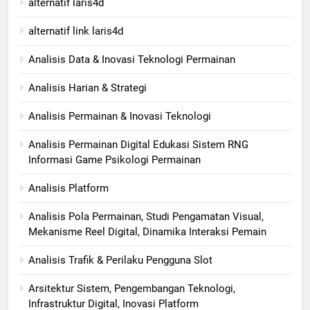
alternatif laris4d
alternatif link laris4d
Analisis Data & Inovasi Teknologi Permainan
Analisis Harian & Strategi
Analisis Permainan & Inovasi Teknologi
Analisis Permainan Digital Edukasi Sistem RNG
Informasi Game Psikologi Permainan
Analisis Platform
Analisis Pola Permainan, Studi Pengamatan Visual,
Mekanisme Reel Digital, Dinamika Interaksi Pemain
Analisis Trafik & Perilaku Pengguna Slot
Arsitektur Sistem, Pengembangan Teknologi,
Infrastruktur Digital, Inovasi Platform