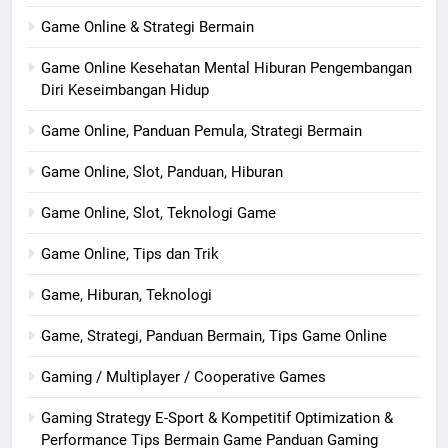
Game Online & Strategi Bermain
Game Online Kesehatan Mental Hiburan Pengembangan
Diri Keseimbangan Hidup
Game Online, Panduan Pemula, Strategi Bermain
Game Online, Slot, Panduan, Hiburan
Game Online, Slot, Teknologi Game
Game Online, Tips dan Trik
Game, Hiburan, Teknologi
Game, Strategi, Panduan Bermain, Tips Game Online
Gaming / Multiplayer / Cooperative Games
Gaming Strategy E-Sport & Kompetitif Optimization &
Performance Tips Bermain Game Panduan Gaming