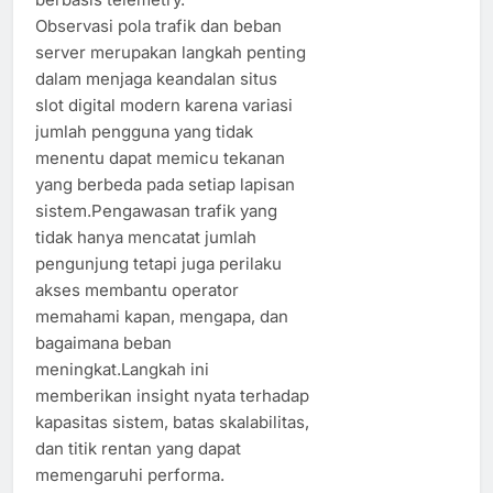
Observasi pola trafik dan beban
server merupakan langkah penting
dalam menjaga keandalan situs
slot digital modern karena variasi
jumlah pengguna yang tidak
menentu dapat memicu tekanan
yang berbeda pada setiap lapisan
sistem.Pengawasan trafik yang
tidak hanya mencatat jumlah
pengunjung tetapi juga perilaku
akses membantu operator
memahami kapan, mengapa, dan
bagaimana beban
meningkat.Langkah ini
memberikan insight nyata terhadap
kapasitas sistem, batas skalabilitas,
dan titik rentan yang dapat
memengaruhi performa.