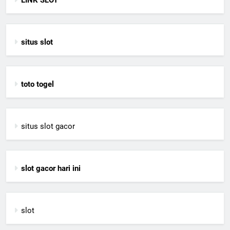
situs slot
toto togel
situs slot gacor
slot gacor hari ini
slot