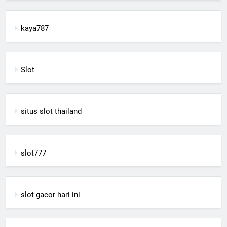
kaya787
Slot
situs slot thailand
slot777
slot gacor hari ini