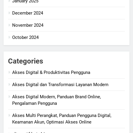
January 2025
December 2024
November 2024
October 2024
Categories
Akses Digital & Produktivitas Pengguna
Akses Digital dan Transformasi Layanan Modern
Akses Digital Modern, Panduan Brand Online,
Pengalaman Pengguna
Akses Multi Perangkat, Panduan Pengguna Digital,
Keamanan Akun, Optimasi Akses Online