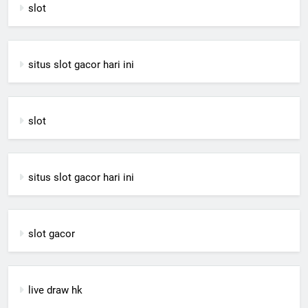
slot
situs slot gacor hari ini
slot
situs slot gacor hari ini
slot gacor
live draw hk