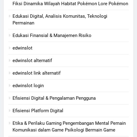
Fiksi Dinamika Wilayah Habitat Pokémon Lore Pokémon
Edukasi Digital, Analisis Komunitas, Teknologi
Permainan
Edukasi Finansial & Manajemen Risiko
edwinslot
edwinslot alternatif
edwinslot link alternatif
edwinslot login
Efisiensi Digital & Pengalaman Pengguna
Efisiensi Platform Digital
Etika & Perilaku Gaming Pengembangan Mental Pemain
Komunikasi dalam Game Psikologi Bermain Game