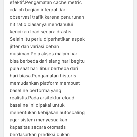
efektif.Pengamatan cache metric
adalah bagian integral dari
observasi trafik karena penurunan
hit ratio biasanya mendahului
kenaikan load secara drastis.
Selain itu perlu diperhatikan aspek
jitter dan variasi beban
musiman.Pola akses malam hari
bisa berbeda dari siang hari begitu
pula saat hari libur berbeda dari
hari biasa.Pengamatan historis
memudahkan platform membuat
baseline performa yang
realistis.Pada arsitektur cloud
baseline ini dipakai untuk
menentukan kebijakan autoscaling
agar sistem menyesuaikan
kapasitas secara otomatis
berdasarkan prediksi bukan