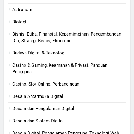
Astronomi
Biologi
Bisnis, Etika, Finansial, Kepemimpinan, Pengembangan
Diri, Strategi Bisnis, Ekonomi
Budaya Digital & Teknologi
Casino & Gaming, Keamanan & Privasi, Panduan
Pengguna
Casino, Slot Online, Perbandingan
Desain Antarmuka Digital
Desain dan Pengalaman Digital
Desain dan Sistem Digital
Desain Digital, Pengalaman Pengguna, Teknologi Web,