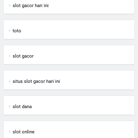
slot gacor hari ini
toto
slot gacor
situs slot gacor hari ini
slot dana
slot online