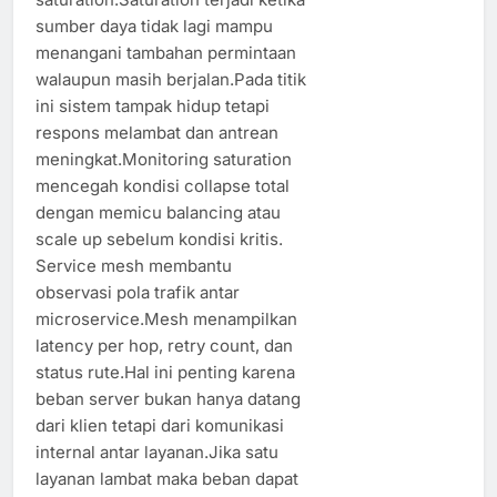
sumber daya tidak lagi mampu
menangani tambahan permintaan
walaupun masih berjalan.Pada titik
ini sistem tampak hidup tetapi
respons melambat dan antrean
meningkat.Monitoring saturation
mencegah kondisi collapse total
dengan memicu balancing atau
scale up sebelum kondisi kritis.
Service mesh membantu
observasi pola trafik antar
microservice.Mesh menampilkan
latency per hop, retry count, dan
status rute.Hal ini penting karena
beban server bukan hanya datang
dari klien tetapi dari komunikasi
internal antar layanan.Jika satu
layanan lambat maka beban dapat