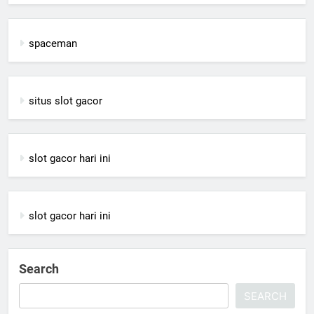
spaceman
situs slot gacor
slot gacor hari ini
slot gacor hari ini
Search
SEARCH