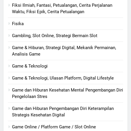
Fiksi Ilmiah, Fantasi, Petualangan, Cerita Perjalanan
Waktu, Fiksi Epik, Cerita Petualangan
Fisika
Gambling, Slot Online, Strategi Bermain Slot
Game & Hiburan, Strategi Digital, Mekanik Permainan,
Analisis Game
Game & Teknologi
Game & Teknologi, Ulasan Platform, Digital Lifestyle
Game dan Hiburan Kesehatan Mental Pengembangan Diri
Pengelolaan Stres
Game dan Hiburan Pengembangan Diri Keterampilan
Strategis Kesehatan Digital
Game Online / Platform Game / Slot Online