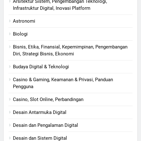
Arsitektur Sistem, Pengembangan Teknologi,
Infrastruktur Digital, Inovasi Platform
Astronomi
Biologi
Bisnis, Etika, Finansial, Kepemimpinan, Pengembangan
Diri, Strategi Bisnis, Ekonomi
Budaya Digital & Teknologi
Casino & Gaming, Keamanan & Privasi, Panduan
Pengguna
Casino, Slot Online, Perbandingan
Desain Antarmuka Digital
Desain dan Pengalaman Digital
Desain dan Sistem Digital