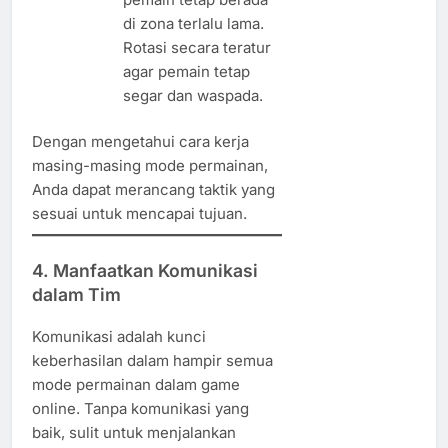
di zona terlalu lama.
Rotasi secara teratur
agar pemain tetap
segar dan waspada.
Dengan mengetahui cara kerja
masing-masing mode permainan,
Anda dapat merancang taktik yang
sesuai untuk mencapai tujuan.
4.
Manfaatkan Komunikasi
dalam Tim
Komunikasi adalah kunci
keberhasilan dalam hampir semua
mode permainan dalam game
online. Tanpa komunikasi yang
baik, sulit untuk menjalankan