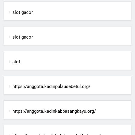
slot gacor
slot gacor
slot
https://anggota.kadinpulausebetul.org/
https://anggota.kadinkabpasangkayu.org/