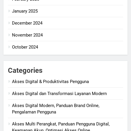
January 2025
December 2024
November 2024
October 2024
Categories
Akses Digital & Produktivitas Pengguna
Akses Digital dan Transformasi Layanan Modern
Akses Digital Modern, Panduan Brand Online,
Pengalaman Pengguna
Akses Multi Perangkat, Panduan Pengguna Digital,
Keamanan Akun, Optimasi Akses Online