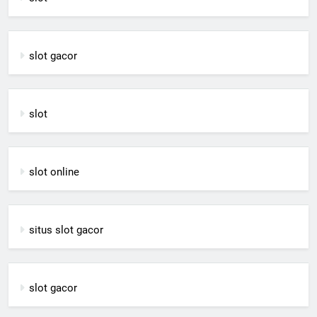
slot gacor
slot
slot online
situs slot gacor
slot gacor