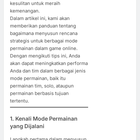
kesulitan untuk meraih
kemenangan.
Dalam artikel ini, kami akan
memberikan panduan tentang
bagaimana menyusun rencana
strategis untuk berbagai mode
permainan dalam game online.
Dengan mengikuti tips ini, Anda
akan dapat meningkatkan performa
Anda dan tim dalam berbagai jenis
mode permainan, baik itu
permainan tim, solo, ataupun
permainan berbasis tujuan
tertentu.
1.
Kenali Mode Permainan
yang Dijalani
Langkah pertama dalam menyusun