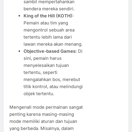
sambil mempertahankan
bendera mereka sendiri.
King of the Hill (KOTH):
Pemain atau tim yang
mengontrol sebuah area
tertentu lebih lama dari
lawan mereka akan menang.
Objective-based Games:
Di
sini, pemain harus
menyelesaikan tujuan
tertentu, seperti
mengalahkan bos, merebut
titik kontrol, atau melindungi
objek tertentu.
Mengenali mode permainan sangat
penting karena masing-masing
mode memiliki aturan dan tujuan
yang berbeda. Misalnya, dalam