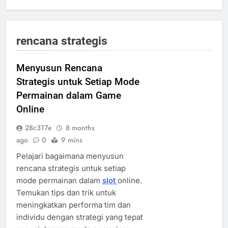
rencana strategis
Menyusun Rencana
Strategis untuk Setiap Mode
Permainan dalam Game
Online
28c317e
8 months
ago
0
9 mins
Pelajari bagaimana menyusun
rencana strategis untuk setiap
mode permainan dalam
slot
online.
Temukan tips dan trik untuk
meningkatkan performa tim dan
individu dengan strategi yang tepat