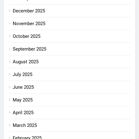
December 2025
November 2025
October 2025
September 2025
August 2025
July 2025
June 2025
May 2025
April 2025
March 2025
February 2025