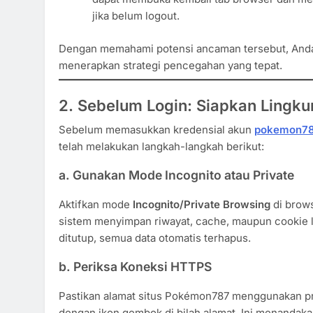
jika belum logout.
Dengan memahami potensi ancaman tersebut, Anda 
menerapkan strategi pencegahan yang tepat.
2. Sebelum Login: Siapkan Lingk
Sebelum memasukkan kredensial akun
pokemon7
telah melakukan langkah-langkah berikut:
a. Gunakan Mode Incognito atau Private
Aktifkan mode
Incognito/Private Browsing
di brow
sistem menyimpan riwayat, cache, maupun cookie l
ditutup, semua data otomatis terhapus.
b. Periksa Koneksi HTTPS
Pastikan alamat situs Pokémon787 menggunakan p
dengan ikon gembok di bilah alamat. Ini menandak