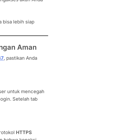
bisa lebih siap
ungan Aman
87
, pastikan Anda
ser untuk mencegah
ogin. Setelah tab
rotokol
HTTPS
an bahwa koneksi