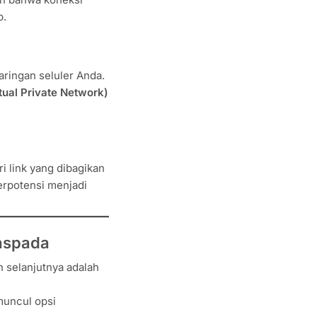
p.
aringan seluler Anda.
tual Private Network)
ri link yang dibagikan
berpotensi menjadi
aspada
h selanjutnya adalah
muncul opsi