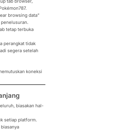
p tab browser,
 Pokémon787.
ear browsing data”
 penelusuran.
ab tetap terbuka
a perangkat tidak
adi segera setelah
 memutuskan koneksi
anjang
luruh, biasakan hal-
k setiap platform.
biasanya