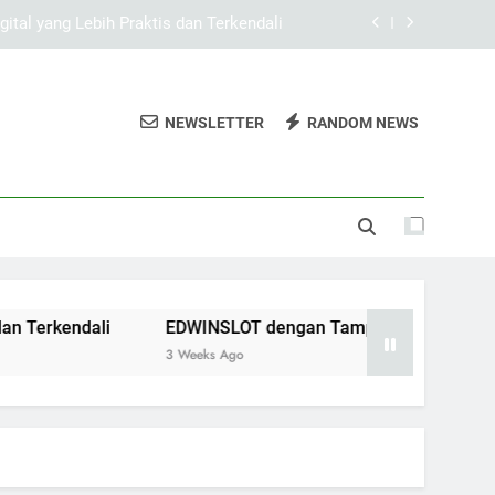
al yang Lebih Praktis dan Terkendali
an Modern dan Navigasi yang Terarah
an Modern dan Navigasi yang Terarah
NEWSLETTER
RANDOM NEWS
ana untuk Berbagai Kebutuhan Digital
 Stylish Untuk Tampilan Modis Anda.
al yang Lebih Praktis dan Terkendali
an Modern dan Navigasi yang Terarah
an Modern dan Navigasi yang Terarah
li
EDWINSLOT dengan Tampilan Modern dan Navigasi y
3 Weeks Ago