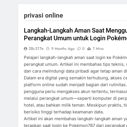
privasi online
Langkah-Langkah Aman Saat Mengg
Perangkat Umum untuk Login Poké
28c317e
9 Months Ago
0
7 Mins
Pelajari langkah-langkah aman saat login ke Pok
perangkat umum. Artikel ini membahas tips teknis, 
dan cara melindungi data pribadi agar tetap aman di
Dalam era digital yang semakin terhubung, akses c
platform online sudah menjadi bagian dari rutinita
pengguna perlu mengakses akun tertentu, termas
melalui perangkat umum—seperti komputer di perp
hotel, atau bahkan milik teman. Meskipun praktis, ti
berisiko tinggi terhadap keamanan data.
Artikel ini akan membahas langkah-langkah aman y
terapkan saat login ke Pokémon787 dari perangkat 