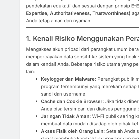
pendekatan edukatif dan sesuai dengan prinsip
E-E
Expertise, Authoritativeness, Trustworthiness)
aga
Anda tetap aman dan nyaman.
1. Kenali Risiko Menggunakan P
Mengakses akun pribadi dari perangkat umum bera
mempercayakan data sensitif ke sistem yang tidak
dalam kendali Anda. Beberapa risiko utama yang pe
lain:
Keylogger dan Malware:
Perangkat publik m
program tersembunyi yang merekam setiap k
sandi dan username.
Cache dan Cookie Browser:
Jika tidak diber
Anda bisa tersimpan dan diakses pengguna b
Jaringan Tidak Aman:
Wi-Fi publik sering kal
membuat data mudah disadap oleh pihak keti
Akses Fisik oleh Orang Lain:
Setelah Anda se
dapat membuka kembali tab browser dan m