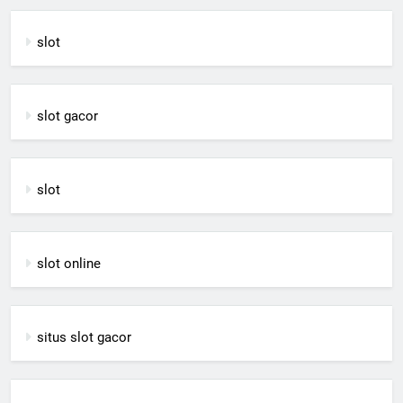
slot
slot gacor
slot
slot online
situs slot gacor