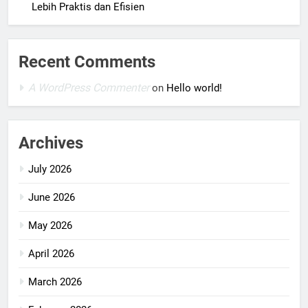
Lebih Praktis dan Efisien
Recent Comments
A WordPress Commenter
on
Hello world!
Archives
July 2026
June 2026
May 2026
April 2026
March 2026