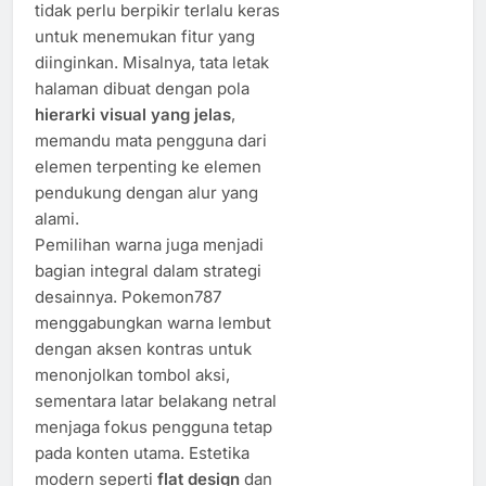
tidak perlu berpikir terlalu keras
untuk menemukan fitur yang
diinginkan. Misalnya, tata letak
halaman dibuat dengan pola
hierarki visual yang jelas
,
memandu mata pengguna dari
elemen terpenting ke elemen
pendukung dengan alur yang
alami.
Pemilihan warna juga menjadi
bagian integral dalam strategi
desainnya. Pokemon787
menggabungkan warna lembut
dengan aksen kontras untuk
menonjolkan tombol aksi,
sementara latar belakang netral
menjaga fokus pengguna tetap
pada konten utama. Estetika
modern seperti
flat design
dan