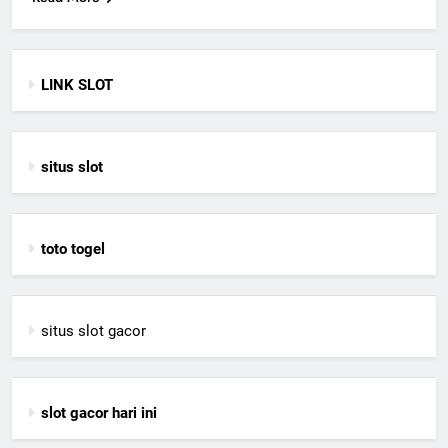
LINK SLOT
situs slot
toto togel
situs slot gacor
slot gacor hari ini