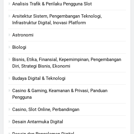
Analisis Trafik & Perilaku Pengguna Slot
Arsitektur Sistem, Pengembangan Teknologi,
Infrastruktur Digital, Inovasi Platform
Astronomi
Biologi
Bisnis, Etika, Finansial, Kepemimpinan, Pengembangan
Diri, Strategi Bisnis, Ekonomi
Budaya Digital & Teknologi
Casino & Gaming, Keamanan & Privasi, Panduan
Pengguna
Casino, Slot Online, Perbandingan
Desain Antarmuka Digital
Desain dan Pengalaman Digital