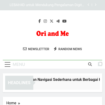
Skip
EDWINSLOT dengan Tampilan Modern dan
to
Navigasi yang Terarah
content
LEBAH4D dengan Tampilan Modern dan Navigasi
yang Terarah
EDWINSLOT dengan Navigasi Sederhana untuk
Berbagai Kebutuhan Digital
LEBAH4D untuk Mendukung Pengalaman Digital
yang Lebih Praktis dan Terkendali
Ori And Me
Ikuti Tren Mode Terkini Dengan Ori And
EDWINSLOT dengan Tampilan Modern dan
NEWSLETTER
RANDOM NEWS
Navigasi yang Terarah
Me. Pilihan Pakaian Dan Aksesori
LEBAH4D dengan Tampilan Modern dan Navigasi
Stylish Untuk Tampilan Modis Anda.
yang Terarah
MENU
WINSLOT dengan Navigasi Sederhana untuk Berbagai Kebutuha
HEADLINES
eeks Ago
Home