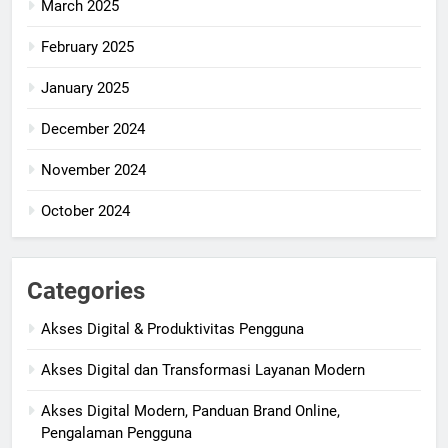
March 2025
February 2025
January 2025
December 2024
November 2024
October 2024
Categories
Akses Digital & Produktivitas Pengguna
Akses Digital dan Transformasi Layanan Modern
Akses Digital Modern, Panduan Brand Online,
Pengalaman Pengguna