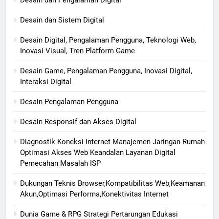
Desain dan Sistem Digital
Desain Digital, Pengalaman Pengguna, Teknologi Web,
Inovasi Visual, Tren Platform Game
Desain Game, Pengalaman Pengguna, Inovasi Digital,
Interaksi Digital
Desain Pengalaman Pengguna
Desain Responsif dan Akses Digital
Diagnostik Koneksi Internet Manajemen Jaringan Rumah
Optimasi Akses Web Keandalan Layanan Digital
Pemecahan Masalah ISP
Dukungan Teknis Browser,Kompatibilitas Web,Keamanan
Akun,Optimasi Performa,Konektivitas Internet
Dunia Game & RPG Strategi Pertarungan Edukasi