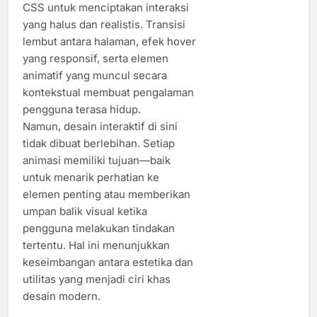
CSS untuk menciptakan interaksi
yang halus dan realistis. Transisi
lembut antara halaman, efek hover
yang responsif, serta elemen
animatif yang muncul secara
kontekstual membuat pengalaman
pengguna terasa hidup.
Namun, desain interaktif di sini
tidak dibuat berlebihan. Setiap
animasi memiliki tujuan—baik
untuk menarik perhatian ke
elemen penting atau memberikan
umpan balik visual ketika
pengguna melakukan tindakan
tertentu. Hal ini menunjukkan
keseimbangan antara estetika dan
utilitas yang menjadi ciri khas
desain modern.