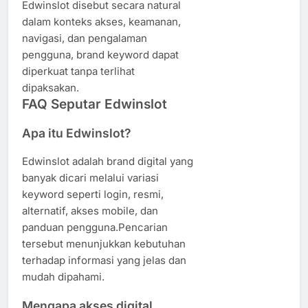
Edwinslot disebut secara natural
dalam konteks akses, keamanan,
navigasi, dan pengalaman
pengguna, brand keyword dapat
diperkuat tanpa terlihat
dipaksakan.
FAQ Seputar Edwinslot
Apa itu Edwinslot?
Edwinslot adalah brand digital yang
banyak dicari melalui variasi
keyword seperti login, resmi,
alternatif, akses mobile, dan
panduan pengguna.Pencarian
tersebut menunjukkan kebutuhan
terhadap informasi yang jelas dan
mudah dipahami.
Mengapa akses digital