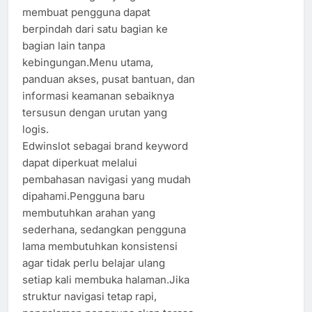
membuat pengguna dapat
berpindah dari satu bagian ke
bagian lain tanpa
kebingungan.Menu utama,
panduan akses, pusat bantuan, dan
informasi keamanan sebaiknya
tersusun dengan urutan yang
logis.
Edwinslot sebagai brand keyword
dapat diperkuat melalui
pembahasan navigasi yang mudah
dipahami.Pengguna baru
membutuhkan arahan yang
sederhana, sedangkan pengguna
lama membutuhkan konsistensi
agar tidak perlu belajar ulang
setiap kali membuka halaman.Jika
struktur navigasi tetap rapi,