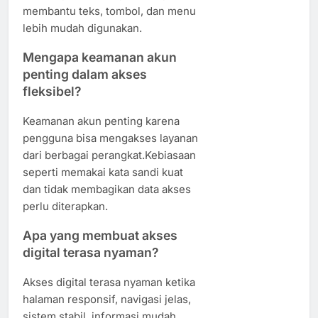
membantu teks, tombol, dan menu
lebih mudah digunakan.
Mengapa keamanan akun
penting dalam akses
fleksibel?
Keamanan akun penting karena
pengguna bisa mengakses layanan
dari berbagai perangkat.Kebiasaan
seperti memakai kata sandi kuat
dan tidak membagikan data akses
perlu diterapkan.
Apa yang membuat akses
digital terasa nyaman?
Akses digital terasa nyaman ketika
halaman responsif, navigasi jelas,
sistem stabil, informasi mudah