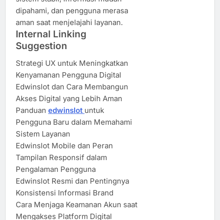
dipahami, dan pengguna merasa
aman saat menjelajahi layanan.
Internal Linking
Suggestion
Strategi UX untuk Meningkatkan
Kenyamanan Pengguna Digital
Edwinslot dan Cara Membangun
Akses Digital yang Lebih Aman
Panduan
edwinslot
untuk
Pengguna Baru dalam Memahami
Sistem Layanan
Edwinslot Mobile dan Peran
Tampilan Responsif dalam
Pengalaman Pengguna
Edwinslot Resmi dan Pentingnya
Konsistensi Informasi Brand
Cara Menjaga Keamanan Akun saat
Mengakses Platform Digital