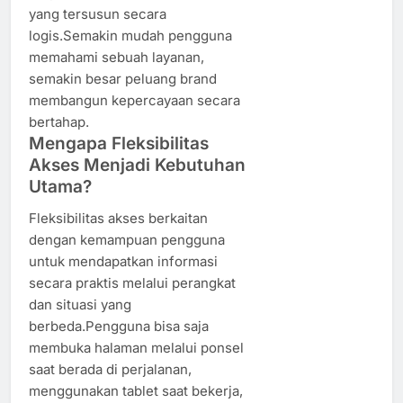
yang tersusun secara
logis.Semakin mudah pengguna
memahami sebuah layanan,
semakin besar peluang brand
membangun kepercayaan secara
bertahap.
Mengapa Fleksibilitas
Akses Menjadi Kebutuhan
Utama?
Fleksibilitas akses berkaitan
dengan kemampuan pengguna
untuk mendapatkan informasi
secara praktis melalui perangkat
dan situasi yang
berbeda.Pengguna bisa saja
membuka halaman melalui ponsel
saat berada di perjalanan,
menggunakan tablet saat bekerja,