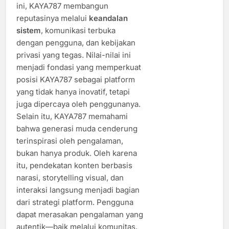
ini, KAYA787 membangun
reputasinya melalui
keandalan
sistem
, komunikasi terbuka
dengan pengguna, dan kebijakan
privasi yang tegas. Nilai-nilai ini
menjadi fondasi yang memperkuat
posisi KAYA787 sebagai platform
yang tidak hanya inovatif, tetapi
juga dipercaya oleh penggunanya.
Selain itu, KAYA787 memahami
bahwa generasi muda cenderung
terinspirasi oleh pengalaman,
bukan hanya produk. Oleh karena
itu, pendekatan konten berbasis
narasi, storytelling visual, dan
interaksi langsung menjadi bagian
dari strategi platform. Pengguna
dapat merasakan pengalaman yang
autentik—baik melalui komunitas,