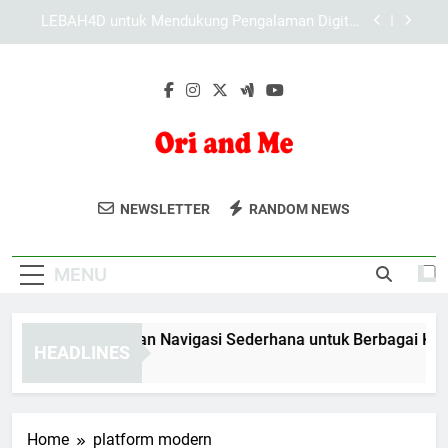
Skip
EDWINSLOT dengan Tampilan Modern dan
to
Navigasi yang Terarah
content
LEBAH4D dengan Tampilan Modern dan Navigasi
yang Terarah
EDWINSLOT dengan Navigasi Sederhana untuk
Berbagai Kebutuhan Digital
LEBAH4D untuk Mendukung Pengalaman Digital
yang Lebih Praktis dan Terkendali
Ori And Me
Ikuti Tren Mode Terkini Dengan Ori And
EDWINSLOT dengan Tampilan Modern dan
NEWSLETTER
RANDOM NEWS
Navigasi yang Terarah
Me. Pilihan Pakaian Dan Aksesori
LEBAH4D dengan Tampilan Modern dan Navigasi
Stylish Untuk Tampilan Modis Anda.
yang Terarah
MENU
DWINSLOT dengan Navigasi Sederhana untuk Berbagai Kebutuh
HEADLINES
 Weeks Ago
Home
platform modern