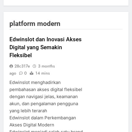
platform modern
Edwinslot dan Inovasi Akses
Digital yang Semakin
Fleksibel
28c317e
3 months
ago
0
14 mins
Edwinslot menghadirkan
pembahasan akses digital fleksibel
dengan navigasi jelas, keamanan
akun, dan pengalaman pengguna
yang lebih terarah
Edwinslot dalam Perkembangan
Akses Digital Modern
Edwinslot menjadi salah satu brand