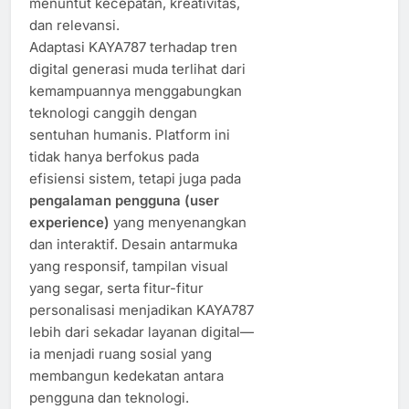
menuntut kecepatan, kreativitas,
dan relevansi.
Adaptasi KAYA787 terhadap tren
digital generasi muda terlihat dari
kemampuannya menggabungkan
teknologi canggih dengan
sentuhan humanis. Platform ini
tidak hanya berfokus pada
efisiensi sistem, tetapi juga pada
pengalaman pengguna (user
experience)
yang menyenangkan
dan interaktif. Desain antarmuka
yang responsif, tampilan visual
yang segar, serta fitur-fitur
personalisasi menjadikan KAYA787
lebih dari sekadar layanan digital—
ia menjadi ruang sosial yang
membangun kedekatan antara
pengguna dan teknologi.