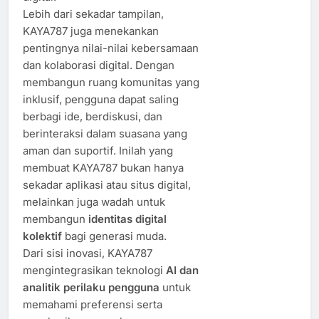
Lebih dari sekadar tampilan,
KAYA787 juga menekankan
pentingnya nilai-nilai kebersamaan
dan kolaborasi digital. Dengan
membangun ruang komunitas yang
inklusif, pengguna dapat saling
berbagi ide, berdiskusi, dan
berinteraksi dalam suasana yang
aman dan suportif. Inilah yang
membuat KAYA787 bukan hanya
sekadar aplikasi atau situs digital,
melainkan juga wadah untuk
membangun
identitas digital
kolektif
bagi generasi muda.
Dari sisi inovasi, KAYA787
mengintegrasikan teknologi
AI dan
analitik perilaku pengguna
untuk
memahami preferensi serta