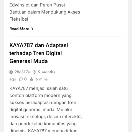
Edwinslot dan Peran Pusat
Bantuan dalam Mendukung Akses
Fleksibel
Read More
KAYA787 dan Adaptasi
terhadap Tren Digital
Generasi Muda
28c317e
9 months
ago
0
6 mins
KAYA787 menjadi salah satu
contoh platform modern yang
sukses beradaptasi dengan tren
digital generasi muda. Melalui
inovasi teknologi, desain interaktif,
dan pendekatan komunitas yang
dinamis, KAYA787 menghadirkan