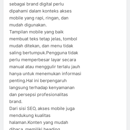
sebagai brand digital perlu
dipahami dalam konteks akses
mobile yang rapi, ringan, dan
mudah digunakan.
Tampilan mobile yang baik
membuat teks tetap jelas, tombol
mudah ditekan, dan menu tidak
saling bertumpuk.Pengguna tidak
perlu memperbesar layar secara
manual atau menggulir terlalu jauh
hanya untuk menemukan informasi
penting.Hal ini berpengaruh
langsung terhadap kenyamanan
dan persepsi profesionalitas
brand.
Dari sisi SEO, akses mobile juga
mendukung kualitas
halaman.Konten yang mudah
dibaca, memiliki heading