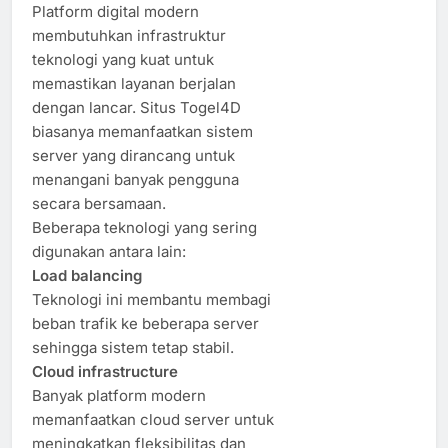
Platform digital modern
membutuhkan infrastruktur
teknologi yang kuat untuk
memastikan layanan berjalan
dengan lancar. Situs Togel4D
biasanya memanfaatkan sistem
server yang dirancang untuk
menangani banyak pengguna
secara bersamaan.
Beberapa teknologi yang sering
digunakan antara lain:
Load balancing
Teknologi ini membantu membagi
beban trafik ke beberapa server
sehingga sistem tetap stabil.
Cloud infrastructure
Banyak platform modern
memanfaatkan cloud server untuk
meningkatkan fleksibilitas dan