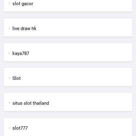
slot gacor
live draw hk
kaya787
Slot
situs slot thailand
slot777