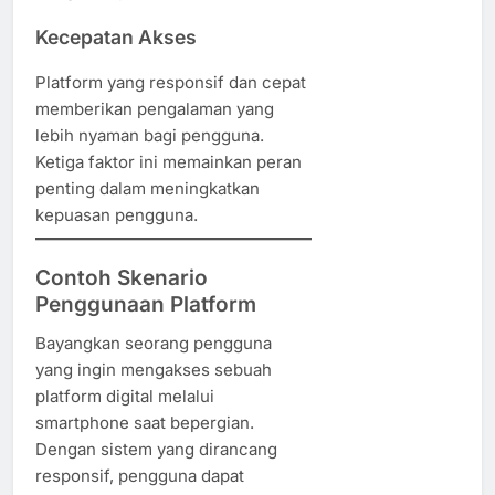
Kecepatan Akses
Platform yang responsif dan cepat
memberikan pengalaman yang
lebih nyaman bagi pengguna.
Ketiga faktor ini memainkan peran
penting dalam meningkatkan
kepuasan pengguna.
Contoh Skenario
Penggunaan Platform
Bayangkan seorang pengguna
yang ingin mengakses sebuah
platform digital melalui
smartphone saat bepergian.
Dengan sistem yang dirancang
responsif, pengguna dapat