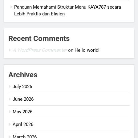
Panduan Memahami Struktur Menu KAYA787 secara
Lebih Praktis dan Efisien
Recent Comments
A WordPress Commenter
on
Hello world!
Archives
July 2026
June 2026
May 2026
April 2026
March 2026