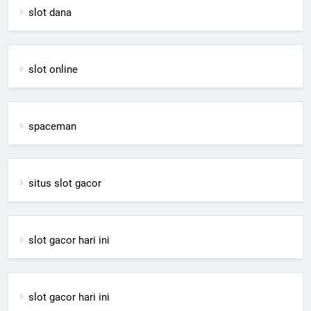
slot dana
slot online
spaceman
situs slot gacor
slot gacor hari ini
slot gacor hari ini