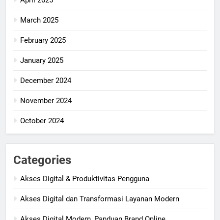
March 2025
February 2025
January 2025
December 2024
November 2024
October 2024
Categories
Akses Digital & Produktivitas Pengguna
Akses Digital dan Transformasi Layanan Modern
Akses Digital Modern, Panduan Brand Online,