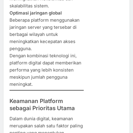
skalabilitas sistem.
Optimasi jaringan global
Beberapa platform menggunakan
jaringan server yang tersebar di
berbagai wilayah untuk
meningkatkan kecepatan akses
pengguna.
Dengan kombinasi teknologi ini,
platform digital dapat memberikan
performa yang lebih konsisten
meskipun jumlah pengguna
meningkat.
Keamanan Platform
sebagai Prioritas Utama
Dalam dunia digital, keamanan
merupakan salah satu faktor paling
penting yang menentukan