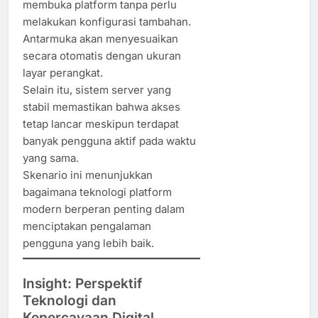
membuka platform tanpa perlu
melakukan konfigurasi tambahan.
Antarmuka akan menyesuaikan
secara otomatis dengan ukuran
layar perangkat.
Selain itu, sistem server yang
stabil memastikan bahwa akses
tetap lancar meskipun terdapat
banyak pengguna aktif pada waktu
yang sama.
Skenario ini menunjukkan
bagaimana teknologi platform
modern berperan penting dalam
menciptakan pengalaman
pengguna yang lebih baik.
Insight: Perspektif
Teknologi dan
Kepercayaan Digital