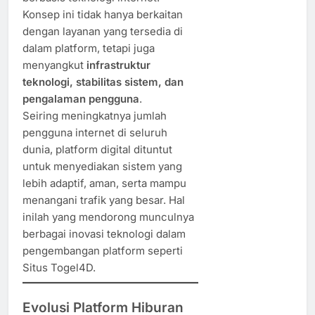
Konsep ini tidak hanya berkaitan
dengan layanan yang tersedia di
dalam platform, tetapi juga
menyangkut
infrastruktur
teknologi, stabilitas sistem, dan
pengalaman pengguna
.
Seiring meningkatnya jumlah
pengguna internet di seluruh
dunia, platform digital dituntut
untuk menyediakan sistem yang
lebih adaptif, aman, serta mampu
menangani trafik yang besar. Hal
inilah yang mendorong munculnya
berbagai inovasi teknologi dalam
pengembangan platform seperti
Situs Togel4D.
Evolusi Platform Hiburan