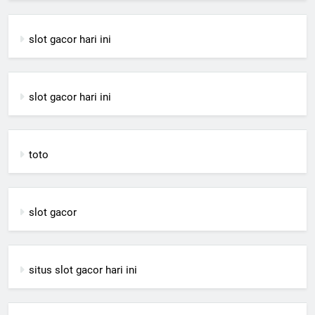
slot gacor hari ini
slot gacor hari ini
toto
slot gacor
situs slot gacor hari ini