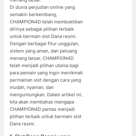
Di dunia perjudian online yang
semakin berkembang,
CHAMPION4D telah membuktikan
dirinya sebagai pilihan terbaik
untuk bermain slot Dana resmi.
Dengan berbagai fitur unggulan,
sistem yang aman, dan peluang
menang besar, CHAMPION4D
telah menjadi pilihan utama bagi
para pemain yang ingin menikmati
permainan slot dengan cara yang
mudah, nyaman, dan
menguntungkan. Dalam artikel ini,
kita akan membahas mengapa
CHAMPION4D pantas menjadi
pilihan terbaik untuk bermain slot
Dana resmi.