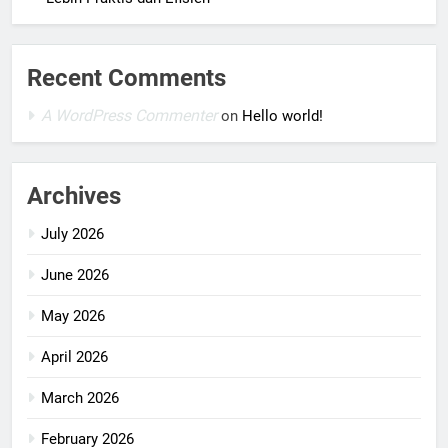
Recent Comments
A WordPress Commenter
on
Hello world!
Archives
July 2026
June 2026
May 2026
April 2026
March 2026
February 2026