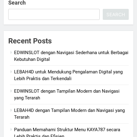
Search
SEARCH
Recent Posts
EDWINSLOT dengan Navigasi Sederhana untuk Berbagai
Kebutuhan Digital
LEBAH4D untuk Mendukung Pengalaman Digital yang
Lebih Praktis dan Terkendali
EDWINSLOT dengan Tampilan Modern dan Navigasi
yang Terarah
LEBAH4D dengan Tampilan Modern dan Navigasi yang
Terarah
Panduan Memahami Struktur Menu KAYA787 secara
Lebih Praktis dan Efisien