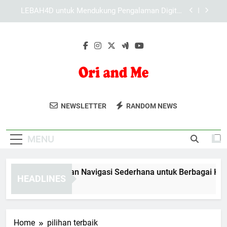
Skip
EDWINSLOT dengan Tampilan Modern dan
to
Navigasi yang Terarah
content
LEBAH4D dengan Tampilan Modern dan Navigasi
yang Terarah
EDWINSLOT dengan Navigasi Sederhana untuk
Berbagai Kebutuhan Digital
LEBAH4D untuk Mendukung Pengalaman Digital
yang Lebih Praktis dan Terkendali
Ori And Me
Ikuti Tren Mode Terkini Dengan Ori And
EDWINSLOT dengan Tampilan Modern dan
NEWSLETTER
RANDOM NEWS
Navigasi yang Terarah
Me. Pilihan Pakaian Dan Aksesori
LEBAH4D dengan Tampilan Modern dan Navigasi
Stylish Untuk Tampilan Modis Anda.
yang Terarah
MENU
WINSLOT dengan Navigasi Sederhana untuk Berbagai Kebutuh
HEADLINES
Week Ago
Home
pilihan terbaik