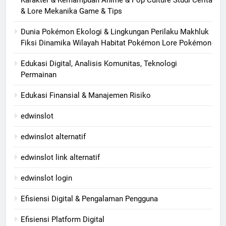
& Lore Mekanika Game & Tips
Dunia Pokémon Ekologi & Lingkungan Perilaku Makhluk
Fiksi Dinamika Wilayah Habitat Pokémon Lore Pokémon
Edukasi Digital, Analisis Komunitas, Teknologi
Permainan
Edukasi Finansial & Manajemen Risiko
edwinslot
edwinslot alternatif
edwinslot link alternatif
edwinslot login
Efisiensi Digital & Pengalaman Pengguna
Efisiensi Platform Digital