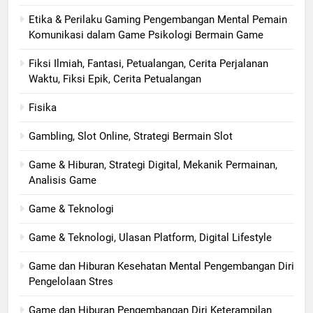
Etika & Perilaku Gaming Pengembangan Mental Pemain
Komunikasi dalam Game Psikologi Bermain Game
Fiksi Ilmiah, Fantasi, Petualangan, Cerita Perjalanan
Waktu, Fiksi Epik, Cerita Petualangan
Fisika
Gambling, Slot Online, Strategi Bermain Slot
Game & Hiburan, Strategi Digital, Mekanik Permainan,
Analisis Game
Game & Teknologi
Game & Teknologi, Ulasan Platform, Digital Lifestyle
Game dan Hiburan Kesehatan Mental Pengembangan Diri
Pengelolaan Stres
Game dan Hiburan Pengembangan Diri Keterampilan