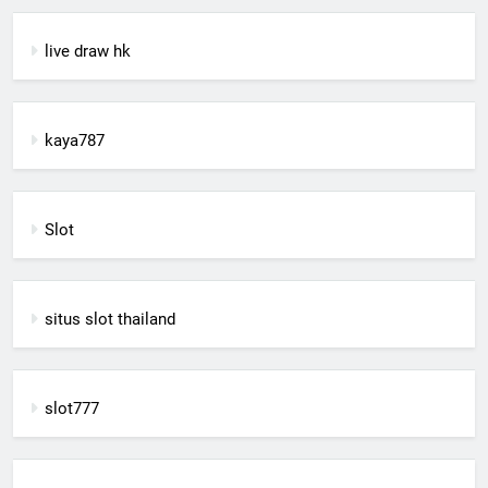
live draw hk
kaya787
Slot
situs slot thailand
slot777