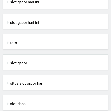
slot gacor hari ini
slot gacor hari ini
toto
slot gacor
situs slot gacor hari ini
slot dana