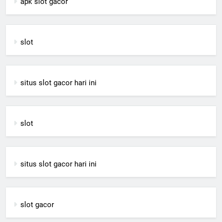
apk slot gacor
slot
situs slot gacor hari ini
slot
situs slot gacor hari ini
slot gacor