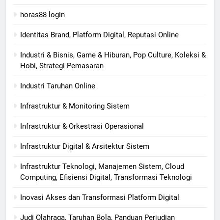
horas88 login
Identitas Brand, Platform Digital, Reputasi Online
Industri & Bisnis, Game & Hiburan, Pop Culture, Koleksi &
Hobi, Strategi Pemasaran
Industri Taruhan Online
Infrastruktur & Monitoring Sistem
Infrastruktur & Orkestrasi Operasional
Infrastruktur Digital & Arsitektur Sistem
Infrastruktur Teknologi, Manajemen Sistem, Cloud
Computing, Efisiensi Digital, Transformasi Teknologi
Inovasi Akses dan Transformasi Platform Digital
Judi Olahraga, Taruhan Bola, Panduan Perjudian