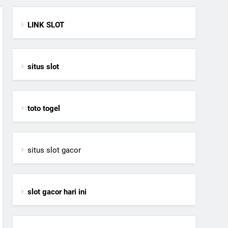
LINK SLOT
situs slot
toto togel
situs slot gacor
slot gacor hari ini