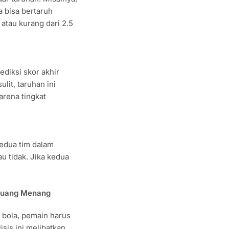
a bisa bertaruh
 atau kurang dari 2.5
diksi skor akhir
lit, taruhan ini
rena tingkat
kedua tim dalam
u tidak. Jika kedua
eluang Menang
 bola, pemain harus
sis ini melibatkan