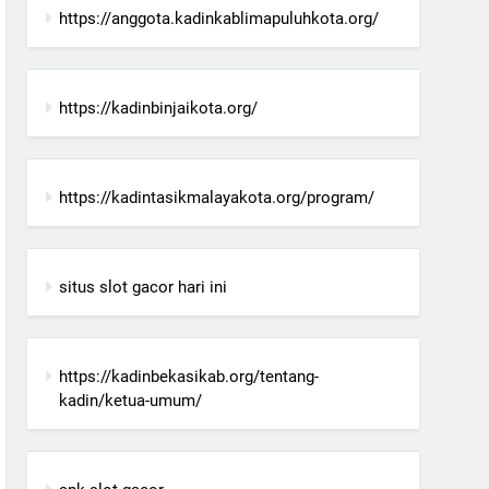
https://anggota.kadinkablimapuluhkota.org/
https://kadinbinjaikota.org/
https://kadintasikmalayakota.org/program/
situs slot gacor hari ini
https://kadinbekasikab.org/tentang-
kadin/ketua-umum/