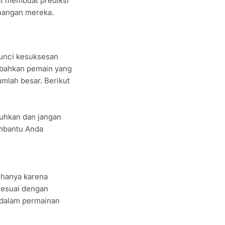
at membuat prediksi
nangan mereka.
kunci kesuksesan
, bahkan pemain yang
mlah besar. Berikut
ruhkan dan jangan
embantu Anda
 hanya karena
sesuai dengan
 dalam permainan