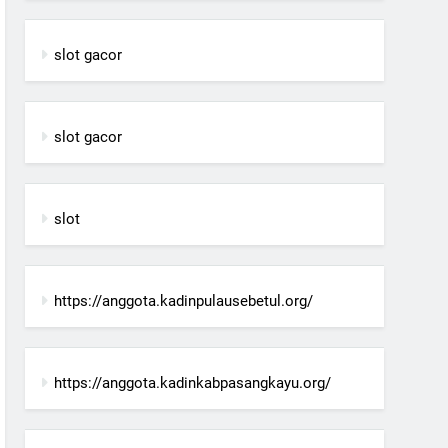
slot gacor
slot gacor
slot
https://anggota.kadinpulausebetul.org/
https://anggota.kadinkabpasangkayu.org/