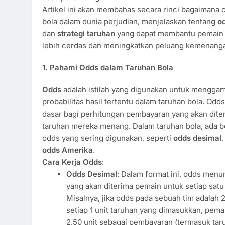
Artikel ini akan membahas secara rinci bagaimana c
bola dalam dunia perjudian, menjelaskan tentang
o
dan
strategi taruhan
yang dapat membantu pemain
lebih cerdas dan meningkatkan peluang kemenang
1.
Pahami Odds dalam Taruhan Bola
Odds
adalah istilah yang digunakan untuk mengga
probabilitas hasil tertentu dalam taruhan bola. Odds
dasar bagi perhitungan pembayaran yang akan diter
taruhan mereka menang. Dalam taruhan bola, ada b
odds yang sering digunakan, seperti
odds desimal
odds Amerika
.
Cara Kerja Odds
:
Odds Desimal
: Dalam format ini, odds menu
yang akan diterima pemain untuk setiap satu 
Misalnya, jika odds pada sebuah tim adalah 
setiap 1 unit taruhan yang dimasukkan, pem
2.50 unit sebagai pembayaran (termasuk taru