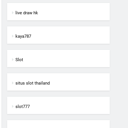
live draw hk
kaya787
Slot
situs slot thailand
slot777