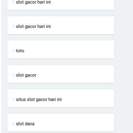
slot gacor hari ini
slot gacor hari ini
toto
slot gacor
situs slot gacor hari ini
slot dana