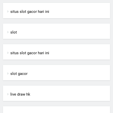
situs slot gacor hari ini
slot
situs slot gacor hari ini
slot gacor
live draw hk