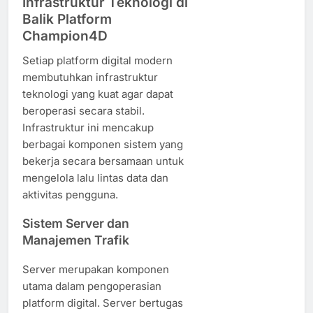
Infrastruktur Teknologi di
Balik Platform
Champion4D
Setiap platform digital modern
membutuhkan infrastruktur
teknologi yang kuat agar dapat
beroperasi secara stabil.
Infrastruktur ini mencakup
berbagai komponen sistem yang
bekerja secara bersamaan untuk
mengelola lalu lintas data dan
aktivitas pengguna.
Sistem Server dan
Manajemen Trafik
Server merupakan komponen
utama dalam pengoperasian
platform digital. Server bertugas