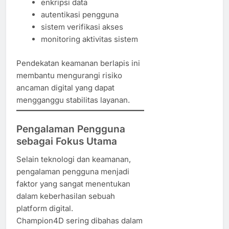
enkripsi data
autentikasi pengguna
sistem verifikasi akses
monitoring aktivitas sistem
Pendekatan keamanan berlapis ini
membantu mengurangi risiko
ancaman digital yang dapat
mengganggu stabilitas layanan.
Pengalaman Pengguna
sebagai Fokus Utama
Selain teknologi dan keamanan,
pengalaman pengguna menjadi
faktor yang sangat menentukan
dalam keberhasilan sebuah
platform digital.
Champion4D sering dibahas dalam