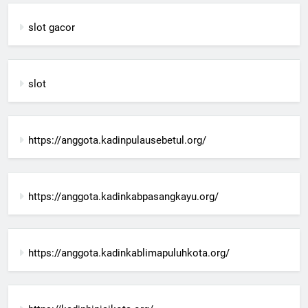
slot gacor
slot
https://anggota.kadinpulausebetul.org/
https://anggota.kadinkabpasangkayu.org/
https://anggota.kadinkablimapuluhkota.org/