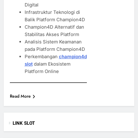
Digital
Infrastruktur Teknologi di
Balik Platform Champion4D
Champion4D Alternatif dan
Stabilitas Akses Platform
Analisis Sistem Keamanan
pada Platform Champion4D
Perkembangan
champion4d
slot
dalam Ekosistem
Platform Online
Read More
LINK SLOT