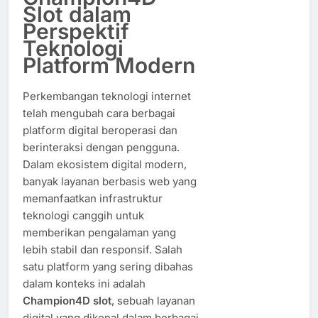
Slot dalam
Perspektif
Teknologi
Platform Modern
Perkembangan teknologi internet
telah mengubah cara berbagai
platform digital beroperasi dan
berinteraksi dengan pengguna.
Dalam ekosistem digital modern,
banyak layanan berbasis web yang
memanfaatkan infrastruktur
teknologi canggih untuk
memberikan pengalaman yang
lebih stabil dan responsif. Salah
satu platform yang sering dibahas
dalam konteks ini adalah
Champion4D slot
, sebuah layanan
digital yang dikenal dalam berbagai