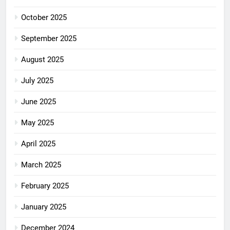
October 2025
September 2025
August 2025
July 2025
June 2025
May 2025
April 2025
March 2025
February 2025
January 2025
December 2024