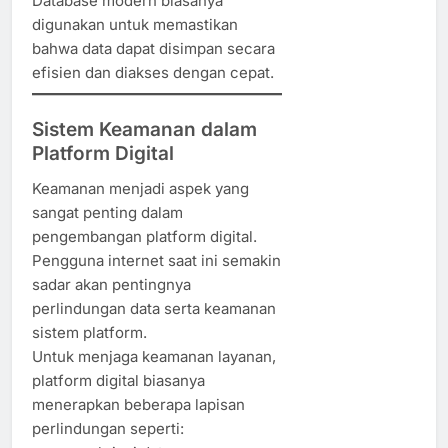
Database modern biasanya
digunakan untuk memastikan
bahwa data dapat disimpan secara
efisien dan diakses dengan cepat.
Sistem Keamanan dalam
Platform Digital
Keamanan menjadi aspek yang
sangat penting dalam
pengembangan platform digital.
Pengguna internet saat ini semakin
sadar akan pentingnya
perlindungan data serta keamanan
sistem platform.
Untuk menjaga keamanan layanan,
platform digital biasanya
menerapkan beberapa lapisan
perlindungan seperti: