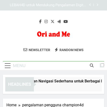
Skip
EDWINSLOT dengan Tampilan Modern dan
to
Navigasi yang Terarah
content
LEBAH4D dengan Tampilan Modern dan Navigasi
yang Terarah
EDWINSLOT dengan Navigasi Sederhana untuk
Berbagai Kebutuhan Digital
LEBAH4D untuk Mendukung Pengalaman Digital
yang Lebih Praktis dan Terkendali
Ori And Me
Ikuti Tren Mode Terkini Dengan Ori And
EDWINSLOT dengan Tampilan Modern dan
NEWSLETTER
RANDOM NEWS
Navigasi yang Terarah
Me. Pilihan Pakaian Dan Aksesori
LEBAH4D dengan Tampilan Modern dan Navigasi
Stylish Untuk Tampilan Modis Anda.
yang Terarah
MENU
DWINSLOT dengan Navigasi Sederhana untuk Berbagai Kebutu
HEADLINES
 Weeks Ago
Home
pengalaman pengguna champion4d