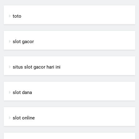
toto
slot gacor
situs slot gacor hari ini
slot dana
slot online