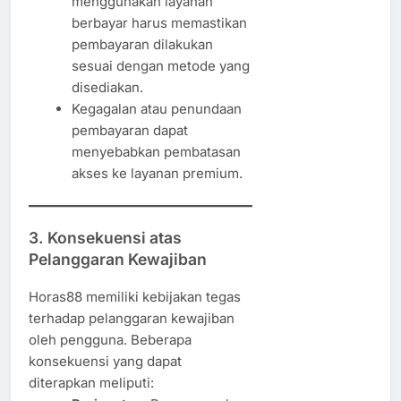
menggunakan layanan
berbayar harus memastikan
pembayaran dilakukan
sesuai dengan metode yang
disediakan.
Kegagalan atau penundaan
pembayaran dapat
menyebabkan pembatasan
akses ke layanan premium.
3.
Konsekuensi atas
Pelanggaran Kewajiban
Horas88 memiliki kebijakan tegas
terhadap pelanggaran kewajiban
oleh pengguna. Beberapa
konsekuensi yang dapat
diterapkan meliputi: