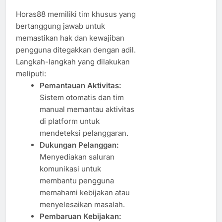
Horas88 memiliki tim khusus yang
bertanggung jawab untuk
memastikan hak dan kewajiban
pengguna ditegakkan dengan adil.
Langkah-langkah yang dilakukan
meliputi:
Pemantauan Aktivitas:
Sistem otomatis dan tim
manual memantau aktivitas
di platform untuk
mendeteksi pelanggaran.
Dukungan Pelanggan:
Menyediakan saluran
komunikasi untuk
membantu pengguna
memahami kebijakan atau
menyelesaikan masalah.
Pembaruan Kebijakan: