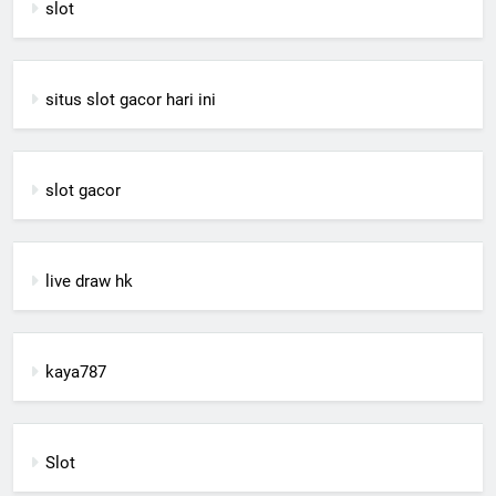
slot
situs slot gacor hari ini
slot gacor
live draw hk
kaya787
Slot