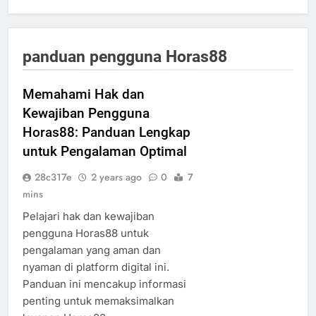
panduan pengguna Horas88
Memahami Hak dan
Kewajiban Pengguna
Horas88: Panduan Lengkap
untuk Pengalaman Optimal
28c317e
2 years ago
0
7
mins
Pelajari hak dan kewajiban
pengguna Horas88 untuk
pengalaman yang aman dan
nyaman di platform digital ini.
Panduan ini mencakup informasi
penting untuk memaksimalkan