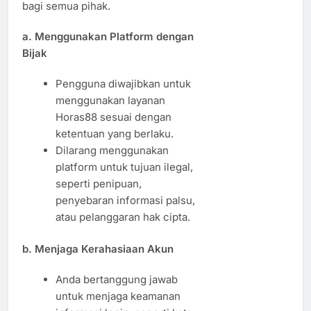
bagi semua pihak.
a. Menggunakan Platform dengan
Bijak
Pengguna diwajibkan untuk
menggunakan layanan
Horas88 sesuai dengan
ketentuan yang berlaku.
Dilarang menggunakan
platform untuk tujuan ilegal,
seperti penipuan,
penyebaran informasi palsu,
atau pelanggaran hak cipta.
b. Menjaga Kerahasiaan Akun
Anda bertanggung jawab
untuk menjaga keamanan