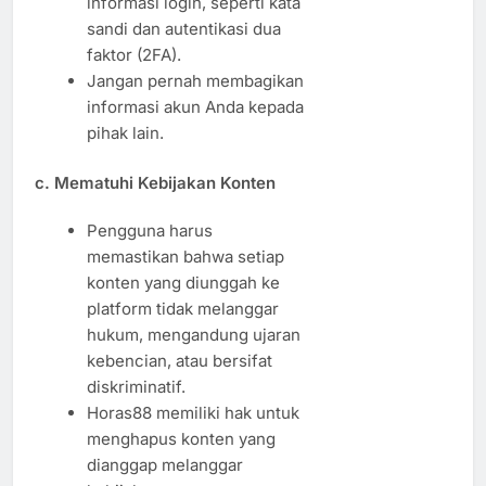
informasi login, seperti kata
sandi dan autentikasi dua
faktor (2FA).
Jangan pernah membagikan
informasi akun Anda kepada
pihak lain.
c. Mematuhi Kebijakan Konten
Pengguna harus
memastikan bahwa setiap
konten yang diunggah ke
platform tidak melanggar
hukum, mengandung ujaran
kebencian, atau bersifat
diskriminatif.
Horas88 memiliki hak untuk
menghapus konten yang
dianggap melanggar