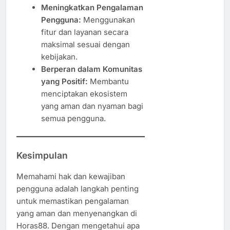
Meningkatkan Pengalaman
Pengguna:
Menggunakan
fitur dan layanan secara
maksimal sesuai dengan
kebijakan.
Berperan dalam Komunitas
yang Positif:
Membantu
menciptakan ekosistem
yang aman dan nyaman bagi
semua pengguna.
Kesimpulan
Memahami hak dan kewajiban
pengguna adalah langkah penting
untuk memastikan pengalaman
yang aman dan menyenangkan di
Horas88. Dengan mengetahui apa