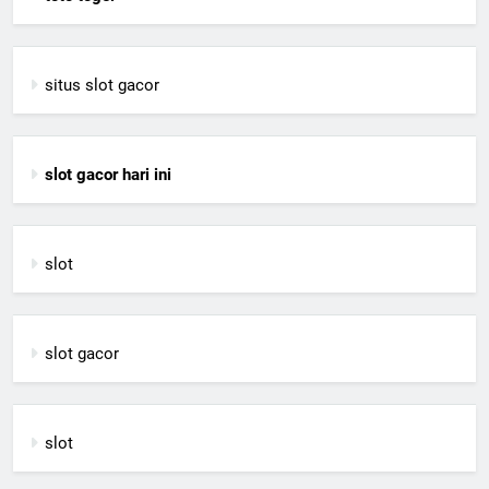
situs slot gacor
slot gacor hari ini
slot
slot gacor
slot