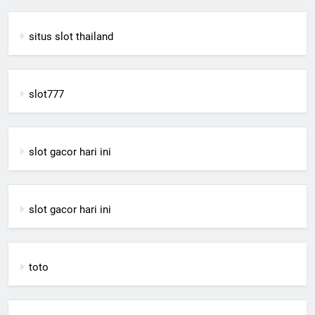
situs slot thailand
slot777
slot gacor hari ini
slot gacor hari ini
toto