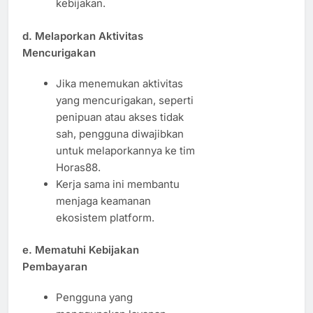
kebijakan.
d. Melaporkan Aktivitas
Mencurigakan
Jika menemukan aktivitas
yang mencurigakan, seperti
penipuan atau akses tidak
sah, pengguna diwajibkan
untuk melaporkannya ke tim
Horas88.
Kerja sama ini membantu
menjaga keamanan
ekosistem platform.
e. Mematuhi Kebijakan
Pembayaran
Pengguna yang