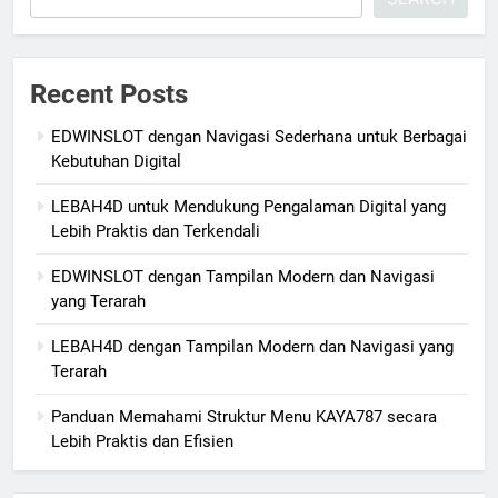
Recent Posts
EDWINSLOT dengan Navigasi Sederhana untuk Berbagai
Kebutuhan Digital
LEBAH4D untuk Mendukung Pengalaman Digital yang
Lebih Praktis dan Terkendali
EDWINSLOT dengan Tampilan Modern dan Navigasi
yang Terarah
LEBAH4D dengan Tampilan Modern dan Navigasi yang
Terarah
Panduan Memahami Struktur Menu KAYA787 secara
Lebih Praktis dan Efisien