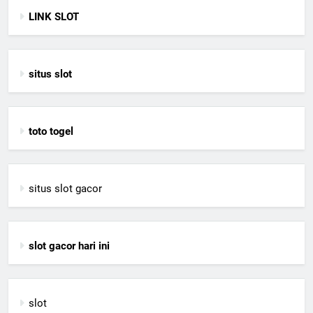
LINK SLOT
situs slot
toto togel
situs slot gacor
slot gacor hari ini
slot