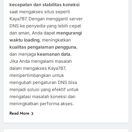
kecepatan dan stabilitas koneksi
saat mengakses situs seperti
Kaya787. Dengan mengganti server
DNS ke penyedia yang lebih cepat
dan aman, Anda dapat
mengurangi
waktu loading
, meningkatkan
kualitas pengalaman pengguna
,
dan menjaga
keamanan data
.
Jika Anda mengalami masalah
dalam mengakses Kaya787,
mempertimbangkan untuk
mengubah pengaturan DNS bisa
menjadi solusi yang efektif untuk
mengatasi masalah koneksi dan
meningkatkan performa akses.
Read More