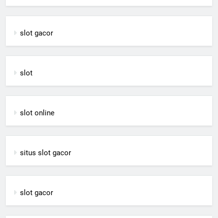
slot gacor
slot
slot online
situs slot gacor
slot gacor