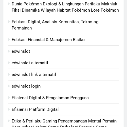
Dunia Pokémon Ekologi & Lingkungan Perilaku Makhluk
Fiksi Dinamika Wilayah Habitat Pokémon Lore Pokémon
Edukasi Digital, Analisis Komunitas, Teknologi
Permainan
Edukasi Finansial & Manajemen Risiko
edwinslot
edwinslot alternatif
edwinslot link alternatif
edwinslot login
Efisiensi Digital & Pengalaman Pengguna
Efisiensi Platform Digital
Etika & Perilaku Gaming Pengembangan Mental Pemain