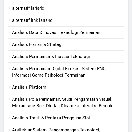
alternatif laris4d
alternatif link laris4d
Analisis Data & Inovasi Teknologi Permainan
Analisis Harian & Strategi
Analisis Permainan & Inovasi Teknologi
Analisis Permainan Digital Edukasi Sistem RNG
Informasi Game Psikologi Permainan
Analisis Platform
Analisis Pola Permainan, Studi Pengamatan Visual,
Mekanisme Reel Digital, Dinamika Interaksi Pemain
Analisis Trafik & Perilaku Pengguna Slot
Arsitektur Sistem, Pengembangan Teknologi,