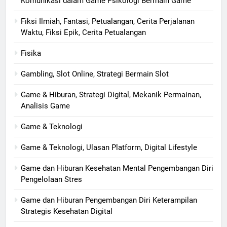
Komunikasi dalam Game Psikologi Bermain Game
Fiksi Ilmiah, Fantasi, Petualangan, Cerita Perjalanan
Waktu, Fiksi Epik, Cerita Petualangan
Fisika
Gambling, Slot Online, Strategi Bermain Slot
Game & Hiburan, Strategi Digital, Mekanik Permainan,
Analisis Game
Game & Teknologi
Game & Teknologi, Ulasan Platform, Digital Lifestyle
Game dan Hiburan Kesehatan Mental Pengembangan Diri
Pengelolaan Stres
Game dan Hiburan Pengembangan Diri Keterampilan
Strategis Kesehatan Digital