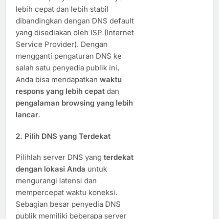
lebih cepat dan lebih stabil
dibandingkan dengan DNS default
yang disediakan oleh ISP (Internet
Service Provider). Dengan
mengganti pengaturan DNS ke
salah satu penyedia publik ini,
Anda bisa mendapatkan
waktu
respons yang lebih cepat
dan
pengalaman browsing yang lebih
lancar
.
2. Pilih DNS yang Terdekat
Pilihlah server DNS yang
terdekat
dengan lokasi Anda
untuk
mengurangi latensi dan
mempercepat waktu koneksi.
Sebagian besar penyedia DNS
publik memiliki beberapa server