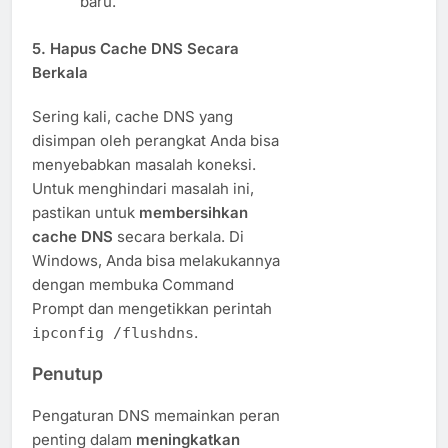
baru.
5. Hapus Cache DNS Secara
Berkala
Sering kali, cache DNS yang
disimpan oleh perangkat Anda bisa
menyebabkan masalah koneksi.
Untuk menghindari masalah ini,
pastikan untuk
membersihkan
cache DNS
secara berkala. Di
Windows, Anda bisa melakukannya
dengan membuka Command
Prompt dan mengetikkan perintah
.
ipconfig /flushdns
Penutup
Pengaturan DNS memainkan peran
penting dalam
meningkatkan