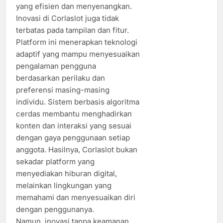
yang efisien dan menyenangkan.
Inovasi di Corlaslot juga tidak
terbatas pada tampilan dan fitur.
Platform ini menerapkan teknologi
adaptif yang mampu menyesuaikan
pengalaman pengguna
berdasarkan perilaku dan
preferensi masing-masing
individu. Sistem berbasis algoritma
cerdas membantu menghadirkan
konten dan interaksi yang sesuai
dengan gaya penggunaan setiap
anggota. Hasilnya, Corlaslot bukan
sekadar platform yang
menyediakan hiburan digital,
melainkan lingkungan yang
memahami dan menyesuaikan diri
dengan penggunanya.
Namun, inovasi tanpa keamanan