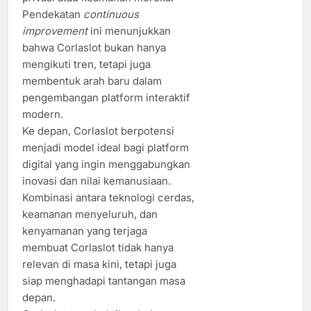
Pendekatan
continuous
improvement
ini menunjukkan
bahwa Corlaslot bukan hanya
mengikuti tren, tetapi juga
membentuk arah baru dalam
pengembangan platform interaktif
modern.
Ke depan, Corlaslot berpotensi
menjadi model ideal bagi platform
digital yang ingin menggabungkan
inovasi dan nilai kemanusiaan.
Kombinasi antara teknologi cerdas,
keamanan menyeluruh, dan
kenyamanan yang terjaga
membuat Corlaslot tidak hanya
relevan di masa kini, tetapi juga
siap menghadapi tantangan masa
depan.