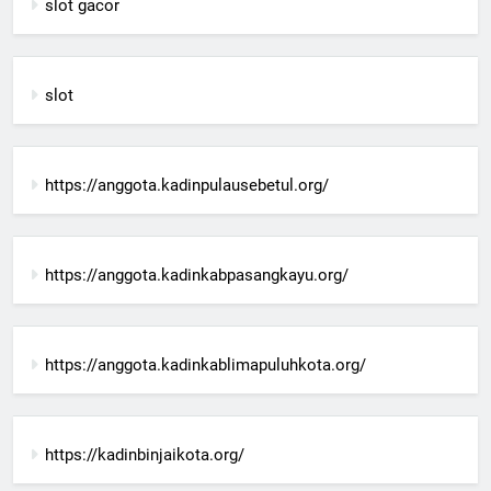
slot gacor
slot
https://anggota.kadinpulausebetul.org/
https://anggota.kadinkabpasangkayu.org/
https://anggota.kadinkablimapuluhkota.org/
https://kadinbinjaikota.org/