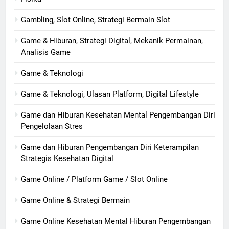
Gambling, Slot Online, Strategi Bermain Slot
Game & Hiburan, Strategi Digital, Mekanik Permainan,
Analisis Game
Game & Teknologi
Game & Teknologi, Ulasan Platform, Digital Lifestyle
Game dan Hiburan Kesehatan Mental Pengembangan Diri
Pengelolaan Stres
Game dan Hiburan Pengembangan Diri Keterampilan
Strategis Kesehatan Digital
Game Online / Platform Game / Slot Online
Game Online & Strategi Bermain
Game Online Kesehatan Mental Hiburan Pengembangan