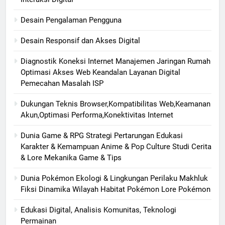
Desain Pengalaman Pengguna
Desain Responsif dan Akses Digital
Diagnostik Koneksi Internet Manajemen Jaringan Rumah
Optimasi Akses Web Keandalan Layanan Digital
Pemecahan Masalah ISP
Dukungan Teknis Browser,Kompatibilitas Web,Keamanan
Akun,Optimasi Performa,Konektivitas Internet
Dunia Game & RPG Strategi Pertarungan Edukasi
Karakter & Kemampuan Anime & Pop Culture Studi Cerita
& Lore Mekanika Game & Tips
Dunia Pokémon Ekologi & Lingkungan Perilaku Makhluk
Fiksi Dinamika Wilayah Habitat Pokémon Lore Pokémon
Edukasi Digital, Analisis Komunitas, Teknologi
Permainan