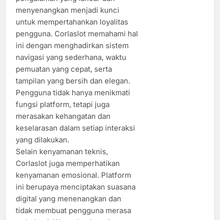
menyenangkan menjadi kunci
untuk mempertahankan loyalitas
pengguna. Corlaslot memahami hal
ini dengan menghadirkan sistem
navigasi yang sederhana, waktu
pemuatan yang cepat, serta
tampilan yang bersih dan elegan.
Pengguna tidak hanya menikmati
fungsi platform, tetapi juga
merasakan kehangatan dan
keselarasan dalam setiap interaksi
yang dilakukan.
Selain kenyamanan teknis,
Corlaslot juga memperhatikan
kenyamanan emosional. Platform
ini berupaya menciptakan suasana
digital yang menenangkan dan
tidak membuat pengguna merasa