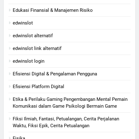
Edukasi Finansial & Manajemen Risiko
edwinslot
edwinslot alternatif
edwinslot link alternatif
edwinslot login
Efisiensi Digital & Pengalaman Pengguna
Efisiensi Platform Digital
Etika & Perilaku Gaming Pengembangan Mental Pemain
Komunikasi dalam Game Psikologi Bermain Game
Fiksi Ilmiah, Fantasi, Petualangan, Cerita Perjalanan
Waktu, Fiksi Epik, Cerita Petualangan
Fisika