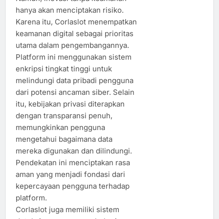
hanya akan menciptakan risiko.
Karena itu, Corlaslot menempatkan
keamanan digital sebagai prioritas
utama dalam pengembangannya.
Platform ini menggunakan sistem
enkripsi tingkat tinggi untuk
melindungi data pribadi pengguna
dari potensi ancaman siber. Selain
itu, kebijakan privasi diterapkan
dengan transparansi penuh,
memungkinkan pengguna
mengetahui bagaimana data
mereka digunakan dan dilindungi.
Pendekatan ini menciptakan rasa
aman yang menjadi fondasi dari
kepercayaan pengguna terhadap
platform.
Corlaslot juga memiliki sistem