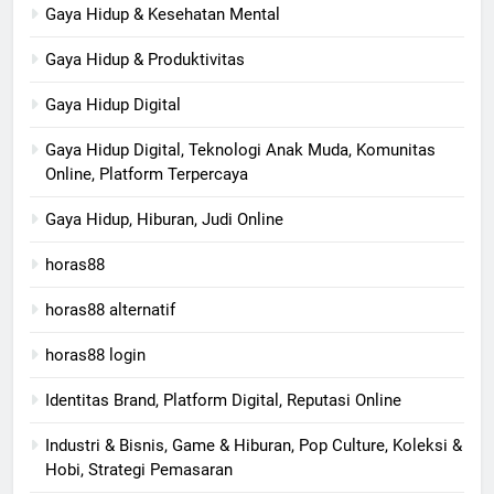
Gaya Hidup & Kesehatan Mental
Gaya Hidup & Produktivitas
Gaya Hidup Digital
Gaya Hidup Digital, Teknologi Anak Muda, Komunitas
Online, Platform Terpercaya
Gaya Hidup, Hiburan, Judi Online
horas88
horas88 alternatif
horas88 login
Identitas Brand, Platform Digital, Reputasi Online
Industri & Bisnis, Game & Hiburan, Pop Culture, Koleksi &
Hobi, Strategi Pemasaran