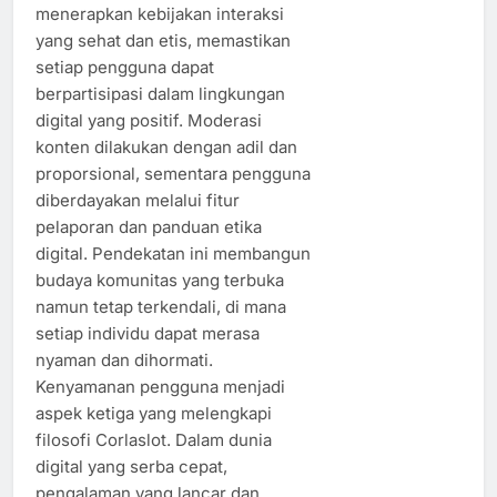
menerapkan kebijakan interaksi
yang sehat dan etis, memastikan
setiap pengguna dapat
berpartisipasi dalam lingkungan
digital yang positif. Moderasi
konten dilakukan dengan adil dan
proporsional, sementara pengguna
diberdayakan melalui fitur
pelaporan dan panduan etika
digital. Pendekatan ini membangun
budaya komunitas yang terbuka
namun tetap terkendali, di mana
setiap individu dapat merasa
nyaman dan dihormati.
Kenyamanan pengguna menjadi
aspek ketiga yang melengkapi
filosofi Corlaslot. Dalam dunia
digital yang serba cepat,
pengalaman yang lancar dan