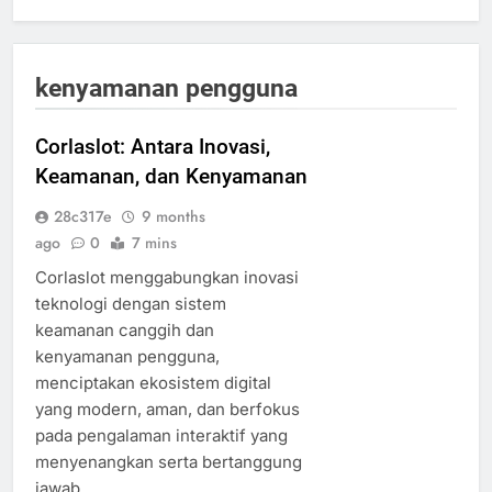
kenyamanan pengguna
Corlaslot: Antara Inovasi,
Keamanan, dan Kenyamanan
28c317e
9 months
ago
0
7 mins
Corlaslot menggabungkan inovasi
teknologi dengan sistem
keamanan canggih dan
kenyamanan pengguna,
menciptakan ekosistem digital
yang modern, aman, dan berfokus
pada pengalaman interaktif yang
menyenangkan serta bertanggung
jawab.