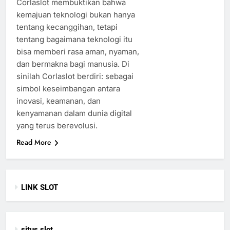
Corlaslot membuktikan bahwa
kemajuan teknologi bukan hanya
tentang kecanggihan, tetapi
tentang bagaimana teknologi itu
bisa memberi rasa aman, nyaman,
dan bermakna bagi manusia. Di
sinilah Corlaslot berdiri: sebagai
simbol keseimbangan antara
inovasi, keamanan, dan
kenyamanan dalam dunia digital
yang terus berevolusi.
Read More
LINK SLOT
situs slot