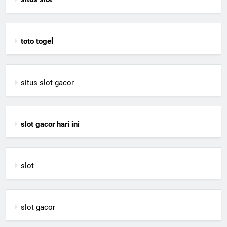
toto togel
situs slot gacor
slot gacor hari ini
slot
slot gacor