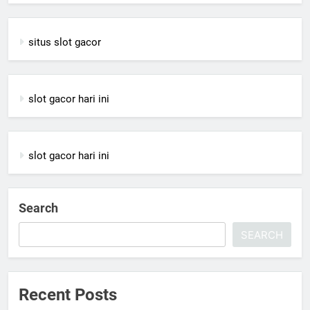
situs slot gacor
slot gacor hari ini
slot gacor hari ini
Search
SEARCH
Recent Posts