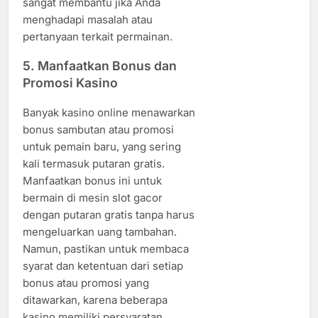
sangat membantu jika Anda
menghadapi masalah atau
pertanyaan terkait permainan.
5.
Manfaatkan Bonus dan
Promosi Kasino
Banyak kasino online menawarkan
bonus sambutan atau promosi
untuk pemain baru, yang sering
kali termasuk putaran gratis.
Manfaatkan bonus ini untuk
bermain di mesin slot gacor
dengan putaran gratis tanpa harus
mengeluarkan uang tambahan.
Namun, pastikan untuk membaca
syarat dan ketentuan dari setiap
bonus atau promosi yang
ditawarkan, karena beberapa
kasino memiliki persyaratan