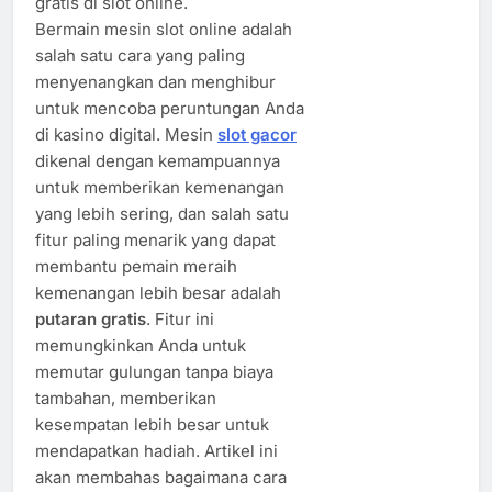
gratis di slot online.
Bermain mesin slot online adalah
salah satu cara yang paling
menyenangkan dan menghibur
untuk mencoba peruntungan Anda
di kasino digital. Mesin
slot gacor
dikenal dengan kemampuannya
untuk memberikan kemenangan
yang lebih sering, dan salah satu
fitur paling menarik yang dapat
membantu pemain meraih
kemenangan lebih besar adalah
putaran gratis
. Fitur ini
memungkinkan Anda untuk
memutar gulungan tanpa biaya
tambahan, memberikan
kesempatan lebih besar untuk
mendapatkan hadiah. Artikel ini
akan membahas bagaimana cara