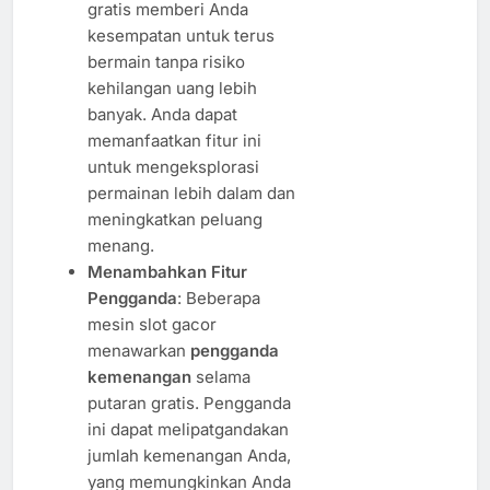
gratis memberi Anda
kesempatan untuk terus
bermain tanpa risiko
kehilangan uang lebih
banyak. Anda dapat
memanfaatkan fitur ini
untuk mengeksplorasi
permainan lebih dalam dan
meningkatkan peluang
menang.
Menambahkan Fitur
Pengganda
: Beberapa
mesin slot gacor
menawarkan
pengganda
kemenangan
selama
putaran gratis. Pengganda
ini dapat melipatgandakan
jumlah kemenangan Anda,
yang memungkinkan Anda