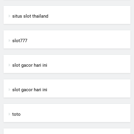
situs slot thailand
slot777
slot gacor hari ini
slot gacor hari ini
toto