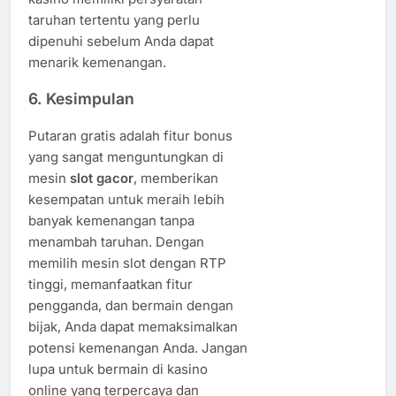
taruhan tertentu yang perlu
dipenuhi sebelum Anda dapat
menarik kemenangan.
6.
Kesimpulan
Putaran gratis adalah fitur bonus
yang sangat menguntungkan di
mesin
slot gacor
, memberikan
kesempatan untuk meraih lebih
banyak kemenangan tanpa
menambah taruhan. Dengan
memilih mesin slot dengan RTP
tinggi, memanfaatkan fitur
pengganda, dan bermain dengan
bijak, Anda dapat memaksimalkan
potensi kemenangan Anda. Jangan
lupa untuk bermain di kasino
online yang terpercaya dan