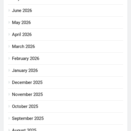
June 2026
May 2026
April 2026
March 2026
February 2026
January 2026
December 2025
November 2025
October 2025
September 2025
August 2025