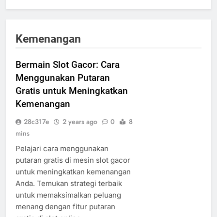
Kemenangan
Bermain Slot Gacor: Cara
Menggunakan Putaran
Gratis untuk Meningkatkan
Kemenangan
28c317e
2 years ago
0
8
mins
Pelajari cara menggunakan
putaran gratis di mesin slot gacor
untuk meningkatkan kemenangan
Anda. Temukan strategi terbaik
untuk memaksimalkan peluang
menang dengan fitur putaran