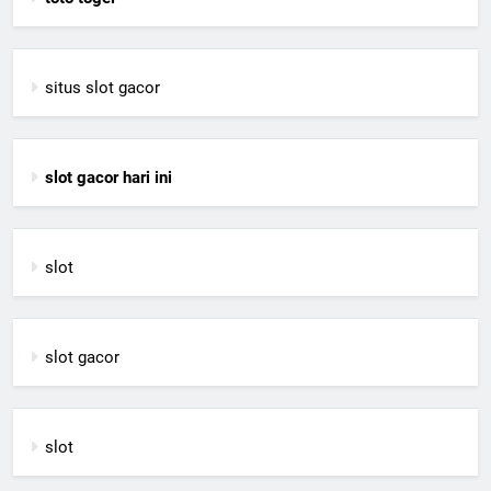
situs slot gacor
slot gacor hari ini
slot
slot gacor
slot