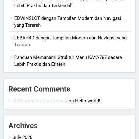
Lebih Praktis dan Terkendali
EDWINSLOT dengan Tampilan Modern dan Navigasi
yang Terarah
LEBAH4D dengan Tampilan Modern dan Navigasi yang
Terarah
Panduan Memahami Struktur Menu KAYA787 secara
Lebih Praktis dan Efisien
Recent Comments
A WordPress Commenter
on
Hello world!
Archives
July 2026