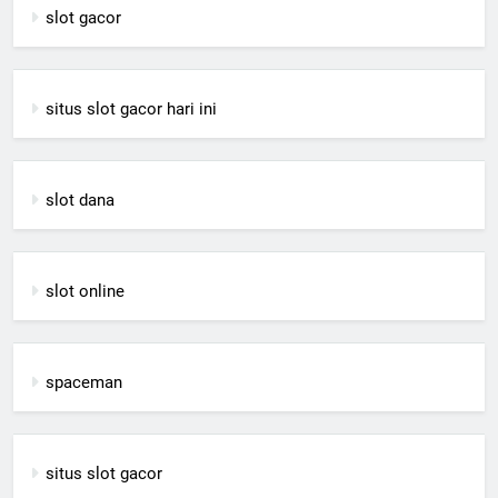
slot gacor
situs slot gacor hari ini
slot dana
slot online
spaceman
situs slot gacor