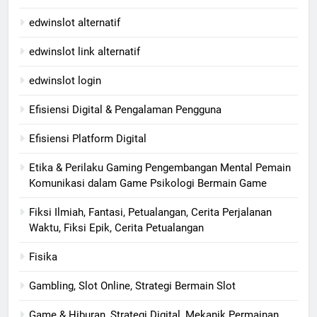
edwinslot alternatif
edwinslot link alternatif
edwinslot login
Efisiensi Digital & Pengalaman Pengguna
Efisiensi Platform Digital
Etika & Perilaku Gaming Pengembangan Mental Pemain
Komunikasi dalam Game Psikologi Bermain Game
Fiksi Ilmiah, Fantasi, Petualangan, Cerita Perjalanan
Waktu, Fiksi Epik, Cerita Petualangan
Fisika
Gambling, Slot Online, Strategi Bermain Slot
Game & Hiburan, Strategi Digital, Mekanik Permainan,