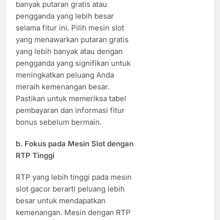
banyak putaran gratis atau
pengganda yang lebih besar
selama fitur ini. Pilih mesin slot
yang menawarkan putaran gratis
yang lebih banyak atau dengan
pengganda yang signifikan untuk
meningkatkan peluang Anda
meraih kemenangan besar.
Pastikan untuk memeriksa tabel
pembayaran dan informasi fitur
bonus sebelum bermain.
b.
Fokus pada Mesin Slot dengan
RTP Tinggi
RTP yang lebih tinggi pada mesin
slot gacor berarti peluang lebih
besar untuk mendapatkan
kemenangan. Mesin dengan RTP