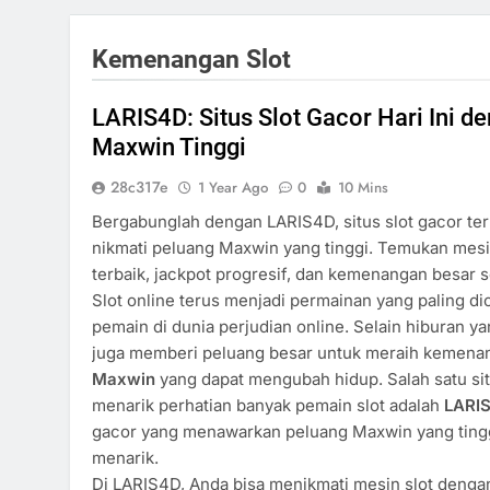
Kemenangan Slot
LARIS4D: Situs Slot Gacor Hari Ini d
Maxwin Tinggi
28c317e
1 Year Ago
0
10 Mins
Bergabunglah dengan LARIS4D, situs slot gacor terp
nikmati peluang Maxwin yang tinggi. Temukan mes
terbaik, jackpot progresif, dan kemenangan besar se
Slot online terus menjadi permainan yang paling di
pemain di dunia perjudian online. Selain hiburan ya
juga memberi peluang besar untuk meraih kemenan
Maxwin
yang dapat mengubah hidup. Salah satu sit
menarik perhatian banyak pemain slot adalah
LARI
gacor yang menawarkan peluang Maxwin yang tinggi
menarik.
Di LARIS4D, Anda bisa menikmati mesin slot dengan