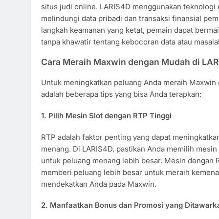
situs judi online. LARIS4D menggunakan teknologi e
melindungi data pribadi dan transaksi finansial pe
langkah keamanan yang ketat, pemain dapat berma
tanpa khawatir tentang kebocoran data atau masalah
Cara Meraih Maxwin dengan Mudah di LA
Untuk meningkatkan peluang Anda meraih Maxwin d
adalah beberapa tips yang bisa Anda terapkan:
1.
Pilih Mesin Slot dengan RTP Tinggi
RTP adalah faktor penting yang dapat meningkatka
menang. Di LARIS4D, pastikan Anda memilih mesin
untuk peluang menang lebih besar. Mesin dengan 
memberi peluang lebih besar untuk meraih kemen
mendekatkan Anda pada Maxwin.
2.
Manfaatkan Bonus dan Promosi yang Ditawark