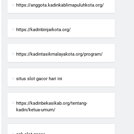
https://anggota.kadinkablimapuluhkota.org/
https://kadinbinjaikota.org/
https://kadintasikmalayakota.org/program/
situs slot gacor hari ini
https://kadinbekasikab.org/tentang-
kadin/ketua-umum/