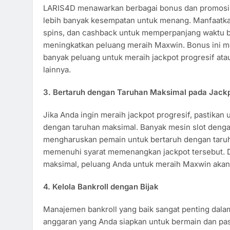
LARIS4D menawarkan berbagai bonus dan promosi
lebih banyak kesempatan untuk menang. Manfaatka
spins, dan cashback untuk memperpanjang waktu 
meningkatkan peluang meraih Maxwin. Bonus ini m
banyak peluang untuk meraih jackpot progresif at
lainnya.
3.
Bertaruh dengan Taruhan Maksimal pada Jackp
Jika Anda ingin meraih jackpot progresif, pastikan 
dengan taruhan maksimal. Banyak mesin slot denga
mengharuskan pemain untuk bertaruh dengan taru
memenuhi syarat memenangkan jackpot tersebut. 
maksimal, peluang Anda untuk meraih Maxwin akan l
4.
Kelola Bankroll dengan Bijak
Manajemen bankroll yang baik sangat penting dala
anggaran yang Anda siapkan untuk bermain dan pas