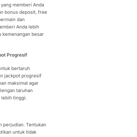
 yang memberi Anda
n bonus deposit, free
bermain dan
emberi Anda lebih
au kemenangan besar
ot Progresif
untuk bertaruh
n jackpot progresif
han maksimal agar
Dengan taruhan
ebih tinggi.
m perjudian. Tentukan
tikan untuk tidak