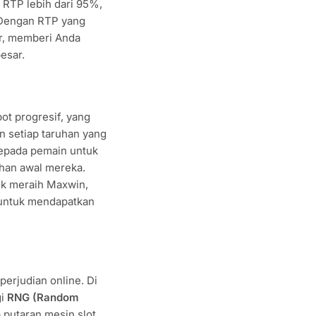
RTP lebih dari 95%,
 Dengan RTP yang
ar, memberi Anda
esar.
t progresif, yang
n setiap taruhan yang
kepada pemain untuk
uhan awal mereka.
tuk meraih Maxwin,
untuk mendapatkan
erjudian online. Di
gi
RNG (Random
putaran mesin slot