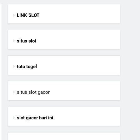
LINK SLOT
situs slot
toto togel
situs slot gacor
slot gacor hari ini