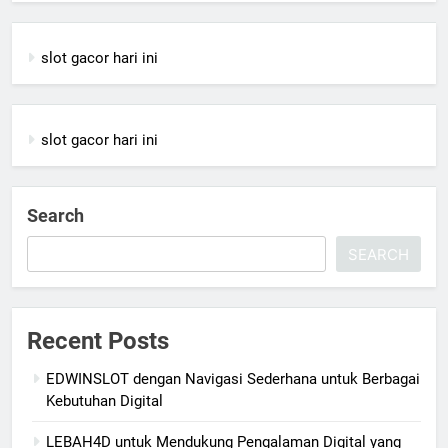
slot gacor hari ini
slot gacor hari ini
Search
SEARCH
Recent Posts
EDWINSLOT dengan Navigasi Sederhana untuk Berbagai
Kebutuhan Digital
LEBAH4D untuk Mendukung Pengalaman Digital yang