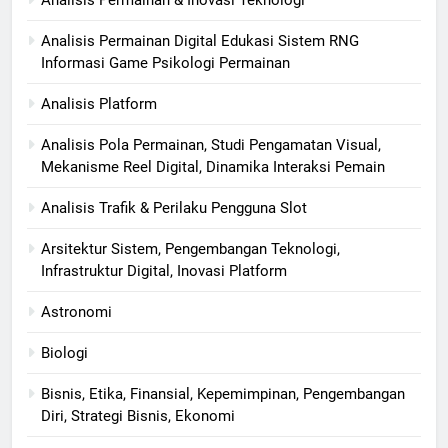
Analisis Permainan Digital Edukasi Sistem RNG
Informasi Game Psikologi Permainan
Analisis Platform
Analisis Pola Permainan, Studi Pengamatan Visual,
Mekanisme Reel Digital, Dinamika Interaksi Pemain
Analisis Trafik & Perilaku Pengguna Slot
Arsitektur Sistem, Pengembangan Teknologi,
Infrastruktur Digital, Inovasi Platform
Astronomi
Biologi
Bisnis, Etika, Finansial, Kepemimpinan, Pengembangan
Diri, Strategi Bisnis, Ekonomi