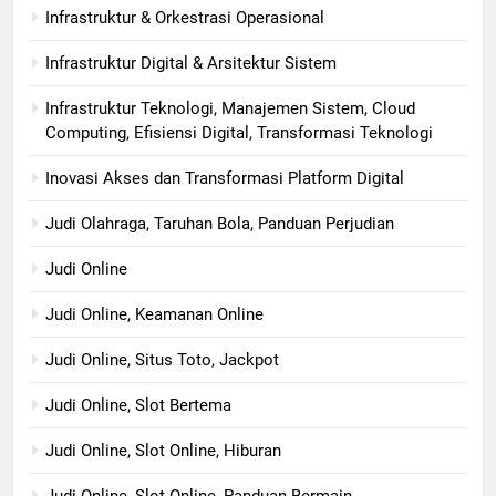
Infrastruktur & Orkestrasi Operasional
Infrastruktur Digital & Arsitektur Sistem
Infrastruktur Teknologi, Manajemen Sistem, Cloud
Computing, Efisiensi Digital, Transformasi Teknologi
Inovasi Akses dan Transformasi Platform Digital
Judi Olahraga, Taruhan Bola, Panduan Perjudian
Judi Online
Judi Online, Keamanan Online
Judi Online, Situs Toto, Jackpot
Judi Online, Slot Bertema
Judi Online, Slot Online, Hiburan
Judi Online, Slot Online, Panduan Bermain