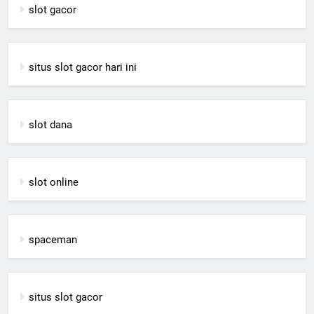
slot gacor
situs slot gacor hari ini
slot dana
slot online
spaceman
situs slot gacor