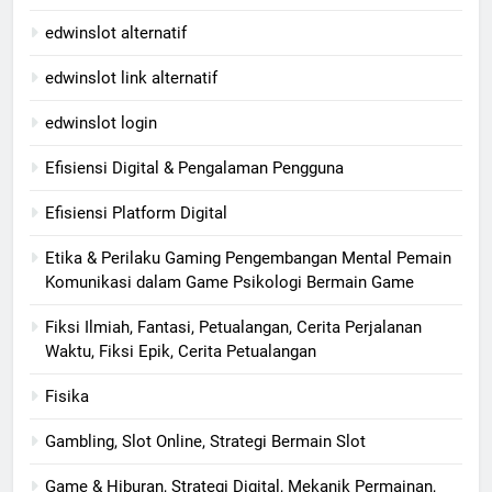
edwinslot alternatif
edwinslot link alternatif
edwinslot login
Efisiensi Digital & Pengalaman Pengguna
Efisiensi Platform Digital
Etika & Perilaku Gaming Pengembangan Mental Pemain
Komunikasi dalam Game Psikologi Bermain Game
Fiksi Ilmiah, Fantasi, Petualangan, Cerita Perjalanan
Waktu, Fiksi Epik, Cerita Petualangan
Fisika
Gambling, Slot Online, Strategi Bermain Slot
Game & Hiburan, Strategi Digital, Mekanik Permainan,