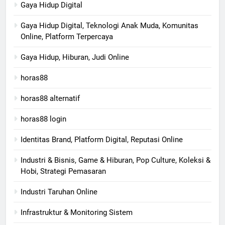
Gaya Hidup Digital
Gaya Hidup Digital, Teknologi Anak Muda, Komunitas
Online, Platform Terpercaya
Gaya Hidup, Hiburan, Judi Online
horas88
horas88 alternatif
horas88 login
Identitas Brand, Platform Digital, Reputasi Online
Industri & Bisnis, Game & Hiburan, Pop Culture, Koleksi &
Hobi, Strategi Pemasaran
Industri Taruhan Online
Infrastruktur & Monitoring Sistem