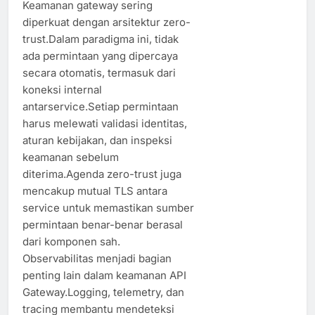
Keamanan gateway sering
diperkuat dengan arsitektur zero-
trust.Dalam paradigma ini, tidak
ada permintaan yang dipercaya
secara otomatis, termasuk dari
koneksi internal
antarservice.Setiap permintaan
harus melewati validasi identitas,
aturan kebijakan, dan inspeksi
keamanan sebelum
diterima.Agenda zero-trust juga
mencakup mutual TLS antara
service untuk memastikan sumber
permintaan benar-benar berasal
dari komponen sah.
Observabilitas menjadi bagian
penting lain dalam keamanan API
Gateway.Logging, telemetry, dan
tracing membantu mendeteksi