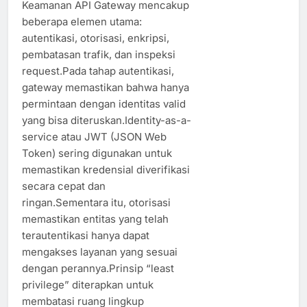
Keamanan API Gateway mencakup
beberapa elemen utama:
autentikasi, otorisasi, enkripsi,
pembatasan trafik, dan inspeksi
request.Pada tahap autentikasi,
gateway memastikan bahwa hanya
permintaan dengan identitas valid
yang bisa diteruskan.Identity-as-a-
service atau JWT (JSON Web
Token) sering digunakan untuk
memastikan kredensial diverifikasi
secara cepat dan
ringan.Sementara itu, otorisasi
memastikan entitas yang telah
terautentikasi hanya dapat
mengakses layanan yang sesuai
dengan perannya.Prinsip “least
privilege” diterapkan untuk
membatasi ruang lingkup