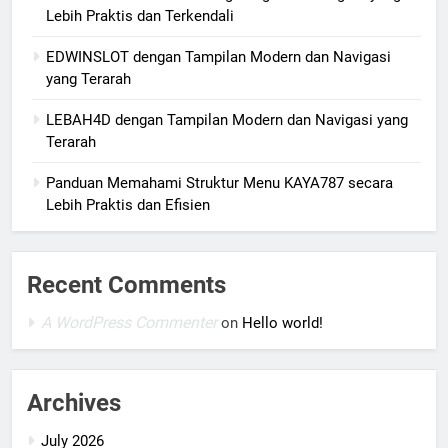
Lebih Praktis dan Terkendali
EDWINSLOT dengan Tampilan Modern dan Navigasi
yang Terarah
LEBAH4D dengan Tampilan Modern dan Navigasi yang
Terarah
Panduan Memahami Struktur Menu KAYA787 secara
Lebih Praktis dan Efisien
Recent Comments
A WordPress Commenter
on
Hello world!
Archives
July 2026