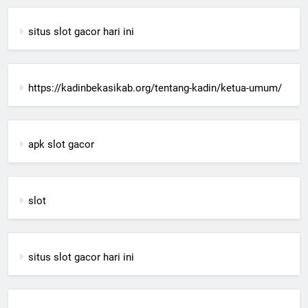
situs slot gacor hari ini
https://kadinbekasikab.org/tentang-kadin/ketua-umum/
apk slot gacor
slot
situs slot gacor hari ini