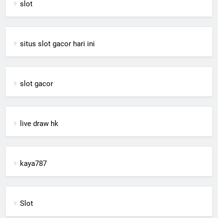
slot
situs slot gacor hari ini
slot gacor
live draw hk
kaya787
Slot