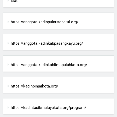
slot
https://anggota.kadinpulausebetul.org/
https://anggota.kadinkabpasangkayu.org/
https://anggota.kadinkablimapuluhkota.org/
https://kadinbinjaikota.org/
https://kadintasikmalayakota.org/program/