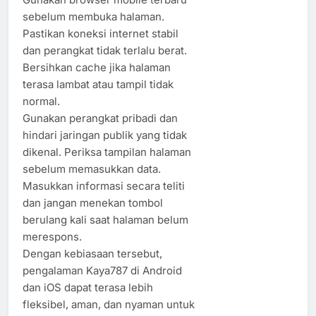
sebelum membuka halaman.
Pastikan koneksi internet stabil
dan perangkat tidak terlalu berat.
Bersihkan cache jika halaman
terasa lambat atau tampil tidak
normal.
Gunakan perangkat pribadi dan
hindari jaringan publik yang tidak
dikenal. Periksa tampilan halaman
sebelum memasukkan data.
Masukkan informasi secara teliti
dan jangan menekan tombol
berulang kali saat halaman belum
merespons.
Dengan kebiasaan tersebut,
pengalaman Kaya787 di Android
dan iOS dapat terasa lebih
fleksibel, aman, dan nyaman untuk