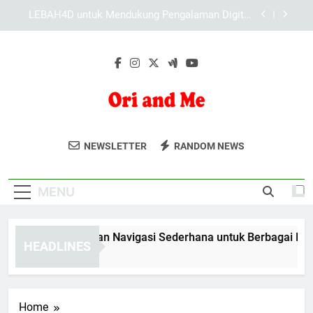
Skip
EDWINSLOT dengan Tampilan Modern dan
to
Navigasi yang Terarah
content
LEBAH4D dengan Tampilan Modern dan Navigasi
yang Terarah
EDWINSLOT dengan Navigasi Sederhana untuk
Berbagai Kebutuhan Digital
LEBAH4D untuk Mendukung Pengalaman Digital
yang Lebih Praktis dan Terkendali
Ori And Me
Ikuti Tren Mode Terkini Dengan Ori And
EDWINSLOT dengan Tampilan Modern dan
NEWSLETTER
RANDOM NEWS
Navigasi yang Terarah
Me. Pilihan Pakaian Dan Aksesori
LEBAH4D dengan Tampilan Modern dan Navigasi
Stylish Untuk Tampilan Modis Anda.
yang Terarah
MENU
WINSLOT dengan Navigasi Sederhana untuk Berbagai Kebutuh
HEADLINES
Weeks Ago
Home