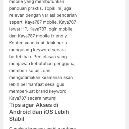
mobile yang membutuhkan
panduan praktis. Topik ini juga
relevan dengan variasi pencarian
seperti Kaya787 mobile, Kaya787
lewat HP, Kaya787 login mobile,
dan Kaya787 mobile friendly.
Konten yang kuat tidak perlu
mengulang keyword secara
berlebihan. Penjelasan yang
menjawab kebutuhan pengguna,
memberi solusi, dan
mengutamakan keamanan akan
lebih bermanfaat sekaligus
memperkuat brand keyword
Kaya787 secara natural.
Tips agar Akses di
Android dan iOS Lebih
Stabil
Gunakan browser mobile terbaru