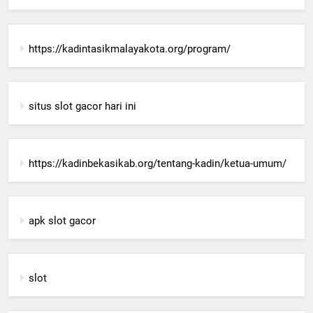
https://kadintasikmalayakota.org/program/
situs slot gacor hari ini
https://kadinbekasikab.org/tentang-kadin/ketua-umum/
apk slot gacor
slot