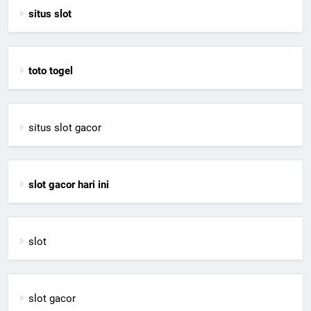
situs slot
toto togel
situs slot gacor
slot gacor hari ini
slot
slot gacor