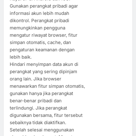
Gunakan perangkat pribadi agar
informasi akun lebih mudah
dikontrol. Perangkat pribadi
memungkinkan pengguna
mengatur riwayat browser, fitur
simpan otomatis, cache, dan
pengaturan keamanan dengan
lebih baik.
Hindari menyimpan data akun di
perangkat yang sering dipinjam
orang lain. Jika browser
menawarkan fitur simpan otomatis,
gunakan hanya jika perangkat
benar-benar pribadi dan
terlindungi. Jika perangkat
digunakan bersama, fitur tersebut
sebaiknya tidak diaktifkan.
Setelah selesai menggunakan