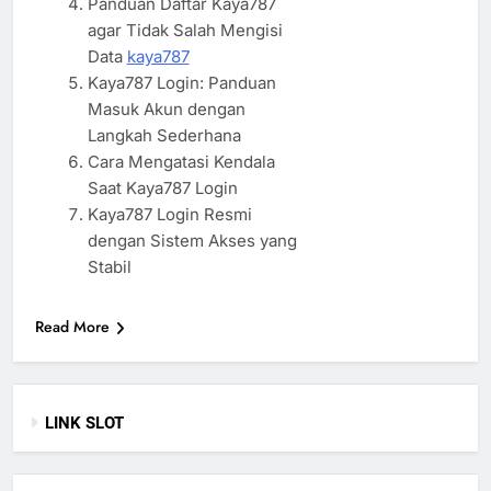
Panduan Daftar Kaya787
agar Tidak Salah Mengisi
Data
kaya787
Kaya787 Login: Panduan
Masuk Akun dengan
Langkah Sederhana
Cara Mengatasi Kendala
Saat Kaya787 Login
Kaya787 Login Resmi
dengan Sistem Akses yang
Stabil
Read More
LINK SLOT