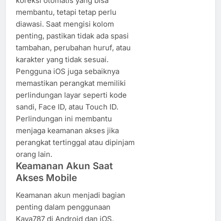
koreksi otomatis yang bisa
membantu, tetapi tetap perlu
diawasi. Saat mengisi kolom
penting, pastikan tidak ada spasi
tambahan, perubahan huruf, atau
karakter yang tidak sesuai.
Pengguna iOS juga sebaiknya
memastikan perangkat memiliki
perlindungan layar seperti kode
sandi, Face ID, atau Touch ID.
Perlindungan ini membantu
menjaga keamanan akses jika
perangkat tertinggal atau dipinjam
orang lain.
Keamanan Akun Saat
Akses Mobile
Keamanan akun menjadi bagian
penting dalam penggunaan
Kaya787 di Android dan iOS.