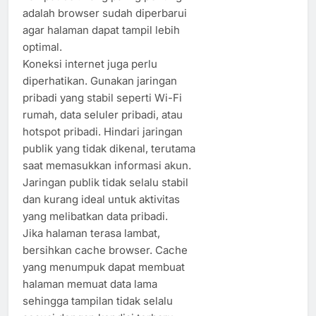
adalah browser sudah diperbarui
agar halaman dapat tampil lebih
optimal.
Koneksi internet juga perlu
diperhatikan. Gunakan jaringan
pribadi yang stabil seperti Wi-Fi
rumah, data seluler pribadi, atau
hotspot pribadi. Hindari jaringan
publik yang tidak dikenal, terutama
saat memasukkan informasi akun.
Jaringan publik tidak selalu stabil
dan kurang ideal untuk aktivitas
yang melibatkan data pribadi.
Jika halaman terasa lambat,
bersihkan cache browser. Cache
yang menumpuk dapat membuat
halaman memuat data lama
sehingga tampilan tidak selalu