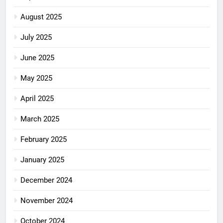
August 2025
July 2025
June 2025
May 2025
April 2025
March 2025
February 2025
January 2025
December 2024
November 2024
October 2024