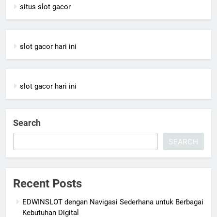
situs slot gacor
slot gacor hari ini
slot gacor hari ini
Search
SEARCH
Recent Posts
EDWINSLOT dengan Navigasi Sederhana untuk Berbagai
Kebutuhan Digital