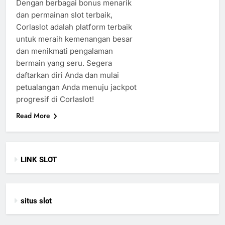
Dengan berbagai bonus menarik
dan permainan slot terbaik,
Corlaslot adalah platform terbaik
untuk meraih kemenangan besar
dan menikmati pengalaman
bermain yang seru. Segera
daftarkan diri Anda dan mulai
petualangan Anda menuju jackpot
progresif di Corlaslot!
Read More
LINK SLOT
situs slot