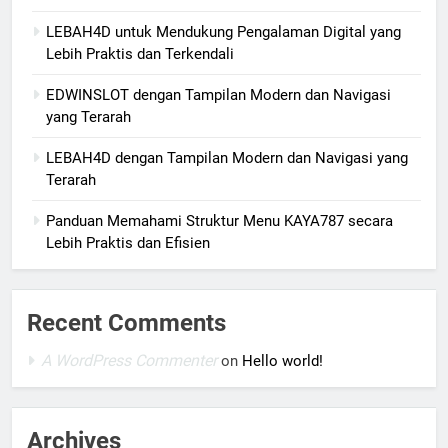
LEBAH4D untuk Mendukung Pengalaman Digital yang
Lebih Praktis dan Terkendali
EDWINSLOT dengan Tampilan Modern dan Navigasi
yang Terarah
LEBAH4D dengan Tampilan Modern dan Navigasi yang
Terarah
Panduan Memahami Struktur Menu KAYA787 secara
Lebih Praktis dan Efisien
Recent Comments
A WordPress Commenter
on
Hello world!
Archives