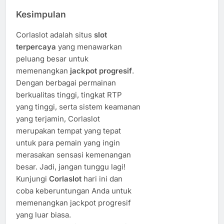
Kesimpulan
Corlaslot adalah situs
slot
terpercaya
yang menawarkan
peluang besar untuk
memenangkan
jackpot progresif
.
Dengan berbagai permainan
berkualitas tinggi, tingkat RTP
yang tinggi, serta sistem keamanan
yang terjamin, Corlaslot
merupakan tempat yang tepat
untuk para pemain yang ingin
merasakan sensasi kemenangan
besar. Jadi, jangan tunggu lagi!
Kunjungi
Corlaslot
hari ini dan
coba keberuntungan Anda untuk
memenangkan jackpot progresif
yang luar biasa.