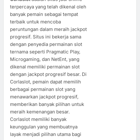
terpercaya yang telah dikenal oleh
banyak pemain sebagai tempat
terbaik untuk mencoba
peruntungan dalam meraih jackpot
progresif. Situs ini bekerja sama
dengan penyedia permainan slot
ternama seperti Pragmatic Play,
Microgaming, dan NetEnt, yang
dikenal memiliki permainan slot
dengan jackpot progresif besar. Di
Corlaslot, pemain dapat memilih
berbagai permainan slot yang
menawarkan jackpot progresif,
memberikan banyak pilihan untuk
meraih kemenangan besar.
Corlaslot memiliki banyak
keunggulan yang membuatnya
layak menjadi pilihan utama bagi