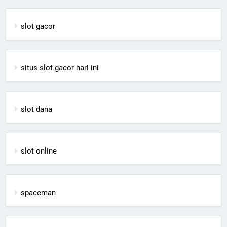
slot gacor
situs slot gacor hari ini
slot dana
slot online
spaceman