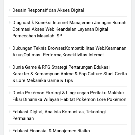
Desain Responsif dan Akses Digital
Diagnostik Koneksi Internet Manajemen Jaringan Rumah
Optimasi Akses Web Keandalan Layanan Digital
Pemecahan Masalah ISP
Dukungan Teknis Browser,Kompatibilitas Web,Keamanan
Akun,Optimasi Performa,Konektivitas Internet
Dunia Game & RPG Strategi Pertarungan Edukasi
Karakter & Kemampuan Anime & Pop Culture Studi Cerita
& Lore Mekanika Game & Tips
Dunia Pokémon Ekologi & Lingkungan Perilaku Makhluk
Fiksi Dinamika Wilayah Habitat Pokémon Lore Pokémon
Edukasi Digital, Analisis Komunitas, Teknologi
Permainan
Edukasi Finansial & Manajemen Risiko