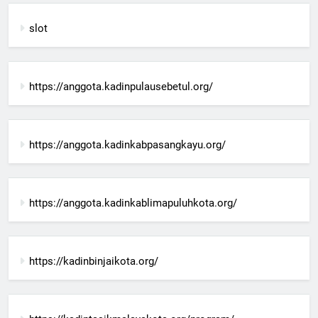
slot
https://anggota.kadinpulausebetul.org/
https://anggota.kadinkabpasangkayu.org/
https://anggota.kadinkablimapuluhkota.org/
https://kadinbinjaikota.org/