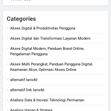
Categories
Akses Digital & Produktivitas Pengguna
Akses Digital dan Transformasi Layanan Modern
Akses Digital Modern, Panduan Brand Online,
Pengalaman Pengguna
Akses Multi Perangkat, Panduan Pengguna Digital,
Keamanan Akun, Optimasi Akses Online
alternatif laris4d
alternatif link laris4d
Analisis Data & Inovasi Teknologi Permainan
Analisis Harian & Strategi