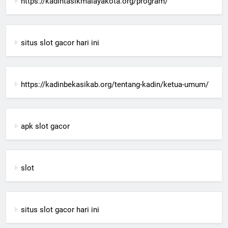
https://kadintasikmalayakota.org/program/
situs slot gacor hari ini
https://kadinbekasikab.org/tentang-kadin/ketua-umum/
apk slot gacor
slot
situs slot gacor hari ini