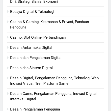
Diri, Strategi Bisnis, Ekonomi
Budaya Digital & Teknologi
Casino & Gaming, Keamanan & Privasi, Panduan
Pengguna
Casino, Slot Online, Perbandingan
Desain Antarmuka Digital
Desain dan Pengalaman Digital
Desain dan Sistem Digital
Desain Digital, Pengalaman Pengguna, Teknologi Web,
Inovasi Visual, Tren Platform Game
Desain Game, Pengalaman Pengguna, Inovasi Digital,
Interaksi Digital
Desain Pengalaman Pengguna