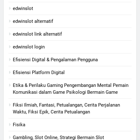
edwinslot
edwinslot alternatif
edwinslot link alternatif
edwinslot login
Efisiensi Digital & Pengalaman Pengguna
Efisiensi Platform Digital
Etika & Perilaku Gaming Pengembangan Mental Pemain
Komunikasi dalam Game Psikologi Bermain Game
Fiksi Ilmiah, Fantasi, Petualangan, Cerita Perjalanan
Waktu, Fiksi Epik, Cerita Petualangan
Fisika
Gambling, Slot Online, Strategi Bermain Slot