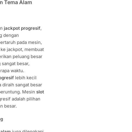
an Tema Alam
an
jackpot progresif
,
ng dengan
bertaruh pada mesin,
n ke jackpot, membuat
rikan peluang besar
sangat besar,
erapa waktu.
ogresif
lebih kecil
a diraih sangat besar
 beruntung. Mesin
slot
esif adalah pilihan
n besar.
ng
 alam
juga dilengkapi