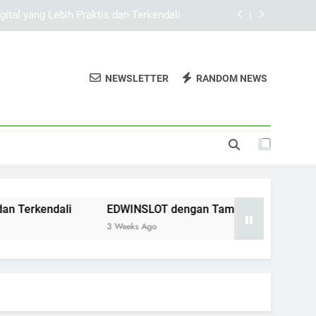
al yang Lebih Praktis dan Terkendali
an Modern dan Navigasi yang Terarah
an Modern dan Navigasi yang Terarah
NEWSLETTER
RANDOM NEWS
ana untuk Berbagai Kebutuhan Digital
 Stylish Untuk Tampilan Modis Anda.
al yang Lebih Praktis dan Terkendali
an Modern dan Navigasi yang Terarah
an Modern dan Navigasi yang Terarah
li
EDWINSLOT dengan Tampilan Modern dan Navigasi y
3 Weeks Ago