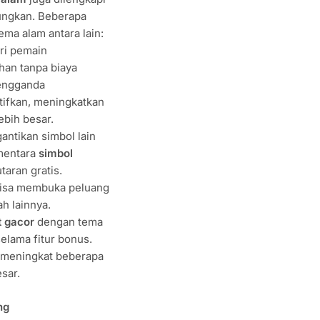
ngkan. Beberapa
ma alam antara lain:
eri pemain
an tanpa biaya
engganda
tifkan, meningkatkan
bih besar.
ntikan simbol lain
mentara
simbol
taran gratis.
bisa membuka peluang
h lainnya.
t gacor
dengan tema
lama fitur bonus.
 meningkat beberapa
sar.
ng