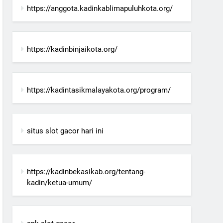
https://anggota.kadinkablimapuluhkota.org/
https://kadinbinjaikota.org/
https://kadintasikmalayakota.org/program/
situs slot gacor hari ini
https://kadinbekasikab.org/tentang-
kadin/ketua-umum/