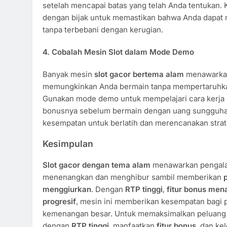
setelah mencapai batas yang telah Anda tentukan. 
dengan bijak untuk memastikan bahwa Anda dapat
tanpa terbebani dengan kerugian.
4.
Cobalah Mesin Slot dalam Mode Demo
Banyak mesin
slot gacor bertema alam
menawark
memungkinkan Anda bermain tanpa mempertaruhk
Gunakan mode demo untuk mempelajari cara kerja m
bonusnya sebelum bermain dengan uang sungguha
kesempatan untuk berlatih dan merencanakan strate
Kesimpulan
Slot gacor dengan tema alam
menawarkan pengala
menenangkan dan menghibur sambil memberikan
menggiurkan
. Dengan
RTP tinggi
,
fitur bonus men
progresif
, mesin ini memberikan kesempatan bagi 
kemenangan besar. Untuk memaksimalkan peluang A
dengan
RTP tinggi
, manfaatkan
fitur bonus
, dan ke