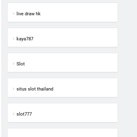
live draw hk
kaya787
Slot
situs slot thailand
slot777