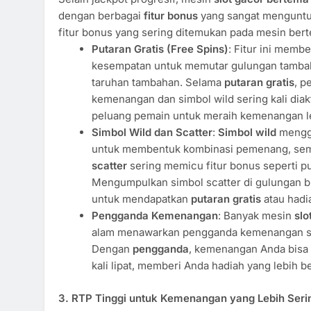
dengan berbagai
fitur bonus
yang sangat menguntu
fitur bonus yang sering ditemukan pada mesin berte
Putaran Gratis (Free Spins)
: Fitur ini memb
kesempatan untuk memutar gulungan tambah
taruhan tambahan. Selama
putaran gratis
, p
kemenangan dan simbol wild sering kali diak
peluang pemain untuk meraih kemenangan le
Simbol Wild dan Scatter
:
Simbol wild
mengga
untuk membentuk kombinasi pemenang, se
scatter
sering memicu fitur bonus seperti pu
Mengumpulkan simbol scatter di gulungan 
untuk mendapatkan
putaran gratis
atau hadia
Pengganda Kemenangan
: Banyak mesin
slo
alam menawarkan pengganda kemenangan se
Dengan
pengganda
, kemenangan Anda bisa
kali lipat, memberi Anda hadiah yang lebih be
3.
RTP Tinggi untuk Kemenangan yang Lebih Seri