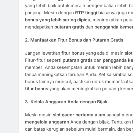
yang lebih baik untuk meraih pengembalian lebih b
panjang. Mesin dengan
RTP tinggi
biasanya juga 
bonus yang lebih sering dipicu
, meningkatkan pel
mendapatkan
putaran gratis
dan
pengganda keme
2.
Manfaatkan Fitur Bonus dan Putaran Gratis
Jangan lewatkan
fitur bonus
yang ada di mesin
slo
Fitur-fitur seperti
putaran gratis
dan
pengganda k
memberi Anda kesempatan untuk meraih lebih ba
tanpa meningkatkan taruhan Anda. Ketika simbol sc
bonus lainnya muncul, pastikan untuk memanfaat
fitur bonus
yang akan meningkatkan peluang keme
3.
Kelola Anggaran Anda dengan Bijak
Meski mesin
slot gacor bertema alam
sangat mengh
mengelola anggaran
Anda dengan bijak. Tentukan
dan batas kerugian sebelum mulai bermain, dan be