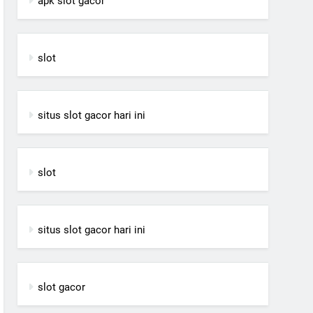
apk slot gacor
slot
situs slot gacor hari ini
slot
situs slot gacor hari ini
slot gacor