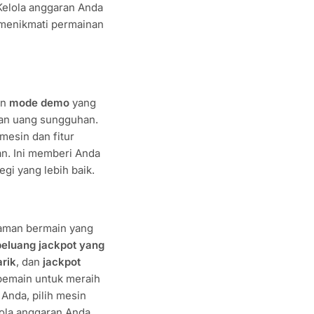
Kelola anggaran Anda
 menikmati permainan
an
mode demo
yang
an uang sungguhan.
esin dan fitur
n. Ini memberi Anda
gi yang lebih baik.
man bermain yang
peluang jackpot yang
arik
, dan
jackpot
pemain untuk meraih
nda, pilih mesin
lola anggaran Anda