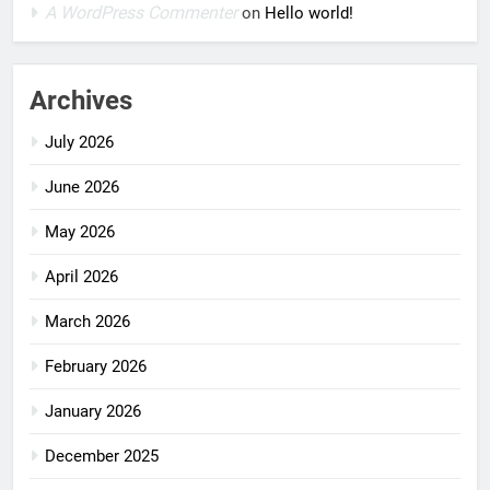
A WordPress Commenter
on
Hello world!
Archives
July 2026
June 2026
May 2026
April 2026
March 2026
February 2026
January 2026
December 2025