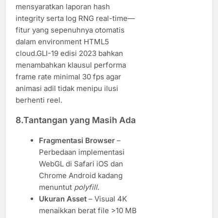
mensyaratkan laporan hash
integrity serta log RNG real-time—
fitur yang sepenuhnya otomatis
dalam environment HTML5
cloud.GLI-19 edisi 2023 bahkan
menambahkan klausul performa
frame rate minimal 30 fps agar
animasi adil tidak menipu ilusi
berhenti reel.
8.Tantangan yang Masih Ada
Fragmentasi Browser
–
Perbedaan implementasi
WebGL di Safari iOS dan
Chrome Android kadang
menuntut
polyfill
.
Ukuran Asset
– Visual 4K
menaikkan berat file >10 MB