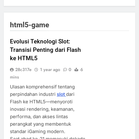
html5-game
Evolusi Teknologi Slot:
Transisi Penting dari Flash
ke HTML5
28c317e
1 year ago
0
6
mins
Ulasan komprehensif tentang
perpindahan industri
slot
dari
Flash ke HTML5—menyoroti
inovasi rendering, keamanan,
performa, dan akses lintas
perangkat yang membentuk
standar iGaming modern.
Saat abad ke-21 memasuki dekade