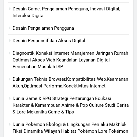
Desain Game, Pengalaman Pengguna, Inovasi Digital,
Interaksi Digital
Desain Pengalaman Pengguna
Desain Responsif dan Akses Digital
Diagnostik Koneksi Internet Manajemen Jaringan Rumah
Optimasi Akses Web Keandalan Layanan Digital
Pemecahan Masalah ISP
Dukungan Teknis Browser,Kompatibilitas Web,Keamanan
Akun,Optimasi Performa,Konektivitas Internet
Dunia Game & RPG Strategi Pertarungan Edukasi
Karakter & Kemampuan Anime & Pop Culture Studi Cerita
& Lore Mekanika Game & Tips
Dunia Pokémon Ekologi & Lingkungan Perilaku Makhluk
Fiksi Dinamika Wilayah Habitat Pokémon Lore Pokémon