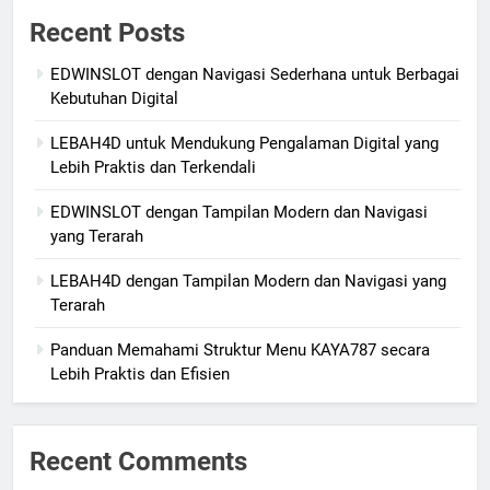
Recent Posts
EDWINSLOT dengan Navigasi Sederhana untuk Berbagai
Kebutuhan Digital
LEBAH4D untuk Mendukung Pengalaman Digital yang
Lebih Praktis dan Terkendali
EDWINSLOT dengan Tampilan Modern dan Navigasi
yang Terarah
LEBAH4D dengan Tampilan Modern dan Navigasi yang
Terarah
Panduan Memahami Struktur Menu KAYA787 secara
Lebih Praktis dan Efisien
Recent Comments