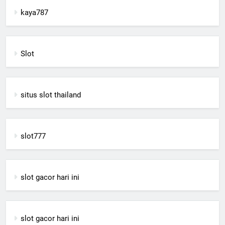
kaya787
Slot
situs slot thailand
slot777
slot gacor hari ini
slot gacor hari ini