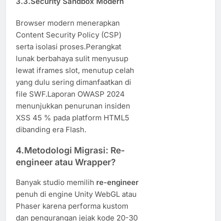
3.3.Security Sandbox Modern
Browser modern menerapkan
Content Security Policy (CSP)
serta isolasi proses.Perangkat
lunak berbahaya sulit menyusup
lewat iframes slot, menutup celah
yang dulu sering dimanfaatkan di
file SWF.Laporan OWASP 2024
menunjukkan penurunan insiden
XSS 45 % pada platform HTML5
dibanding era Flash.
4.Metodologi Migrasi: Re-
engineer atau Wrapper?
Banyak studio memilih
re-engineer
penuh di engine Unity WebGL atau
Phaser karena performa kustom
dan pengurangan jejak kode 20-30