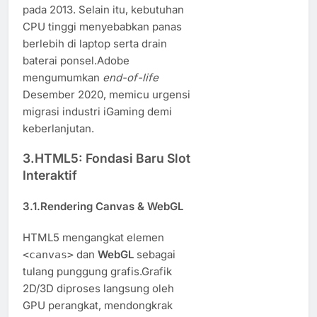
pada 2013. Selain itu, kebutuhan
CPU tinggi menyebabkan panas
berlebih di laptop serta drain
baterai ponsel.Adobe
mengumumkan
end-of-life
Desember 2020, memicu urgensi
migrasi industri iGaming demi
keberlanjutan.
3.HTML5: Fondasi Baru Slot
Interaktif
3.1.Rendering Canvas & WebGL
HTML5 mengangkat elemen
dan
WebGL
sebagai
<canvas>
tulang punggung grafis.Grafik
2D/3D diproses langsung oleh
GPU perangkat, mendongkrak