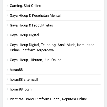
Gaming, Slot Online
Gaya Hidup & Kesehatan Mental
Gaya Hidup & Produktivitas
Gaya Hidup Digital
Gaya Hidup Digital, Teknologi Anak Muda, Komunitas
Online, Platform Terpercaya
Gaya Hidup, Hiburan, Judi Online
horas88
horas88 alternatif
horas88 login
Identitas Brand, Platform Digital, Reputasi Online