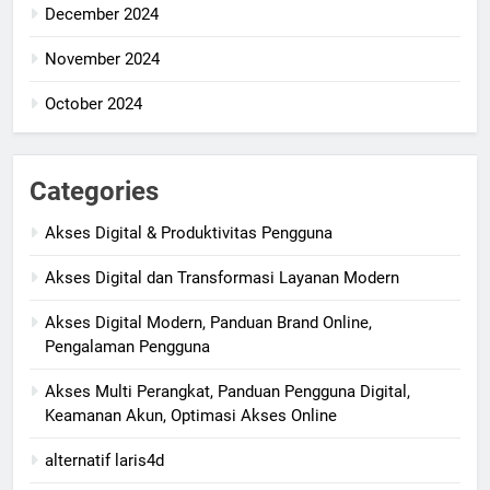
December 2024
November 2024
October 2024
Categories
Akses Digital & Produktivitas Pengguna
Akses Digital dan Transformasi Layanan Modern
Akses Digital Modern, Panduan Brand Online,
Pengalaman Pengguna
Akses Multi Perangkat, Panduan Pengguna Digital,
Keamanan Akun, Optimasi Akses Online
alternatif laris4d