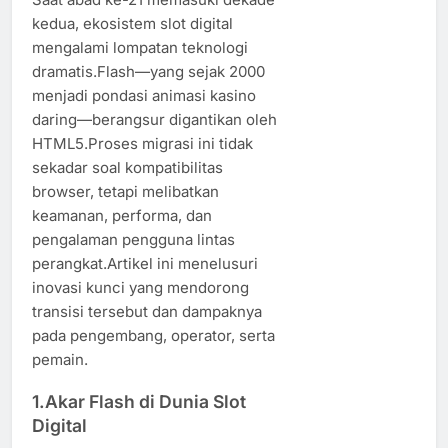
kedua, ekosistem slot digital
mengalami lompatan teknologi
dramatis.Flash—yang sejak 2000
menjadi pondasi animasi kasino
daring—berangsur digantikan oleh
HTML5.Proses migrasi ini tidak
sekadar soal kompatibilitas
browser, tetapi melibatkan
keamanan, performa, dan
pengalaman pengguna lintas
perangkat.Artikel ini menelusuri
inovasi kunci yang mendorong
transisi tersebut dan dampaknya
pada pengembang, operator, serta
pemain.
1.Akar Flash di Dunia Slot
Digital