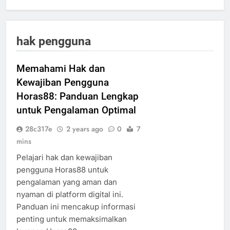
hak pengguna
Memahami Hak dan
Kewajiban Pengguna
Horas88: Panduan Lengkap
untuk Pengalaman Optimal
28c317e
2 years ago
0
7
mins
Pelajari hak dan kewajiban
pengguna Horas88 untuk
pengalaman yang aman dan
nyaman di platform digital ini.
Panduan ini mencakup informasi
penting untuk memaksimalkan