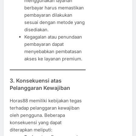
menggunakan layanan
berbayar harus memastikan
pembayaran dilakukan
sesuai dengan metode yang
disediakan.
Kegagalan atau penundaan
pembayaran dapat
menyebabkan pembatasan
akses ke layanan premium.
3.
Konsekuensi atas
Pelanggaran Kewajiban
Horas88 memiliki kebijakan tegas
terhadap pelanggaran kewajiban
oleh pengguna. Beberapa
konsekuensi yang dapat
diterapkan meliputi: