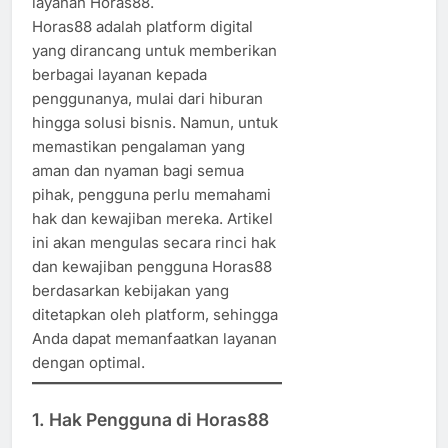
layanan Horas88.
Horas88 adalah platform digital
yang dirancang untuk memberikan
berbagai layanan kepada
penggunanya, mulai dari hiburan
hingga solusi bisnis. Namun, untuk
memastikan pengalaman yang
aman dan nyaman bagi semua
pihak, pengguna perlu memahami
hak dan kewajiban mereka. Artikel
ini akan mengulas secara rinci hak
dan kewajiban pengguna Horas88
berdasarkan kebijakan yang
ditetapkan oleh platform, sehingga
Anda dapat memanfaatkan layanan
dengan optimal.
1.
Hak Pengguna di Horas88