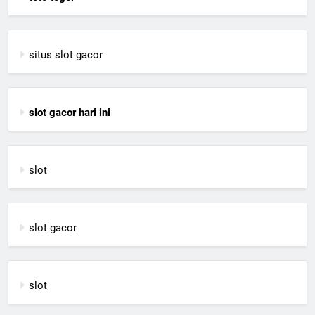
situs slot gacor
slot gacor hari ini
slot
slot gacor
slot