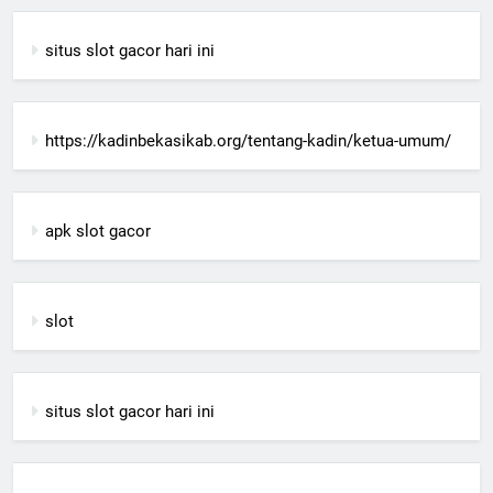
situs slot gacor hari ini
https://kadinbekasikab.org/tentang-kadin/ketua-umum/
apk slot gacor
slot
situs slot gacor hari ini