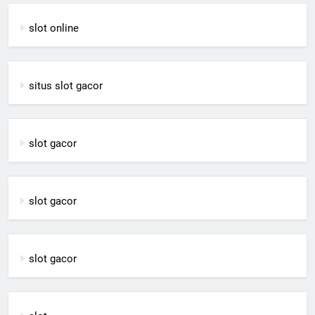
slot online
situs slot gacor
slot gacor
slot gacor
slot gacor