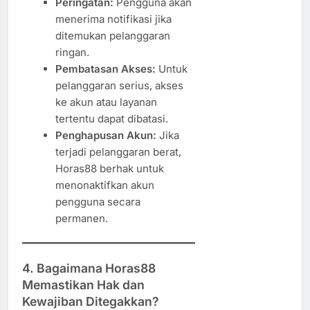
Peringatan:
Pengguna akan
menerima notifikasi jika
ditemukan pelanggaran
ringan.
Pembatasan Akses:
Untuk
pelanggaran serius, akses
ke akun atau layanan
tertentu dapat dibatasi.
Penghapusan Akun:
Jika
terjadi pelanggaran berat,
Horas88 berhak untuk
menonaktifkan akun
pengguna secara
permanen.
4.
Bagaimana Horas88
Memastikan Hak dan
Kewajiban Ditegakkan?