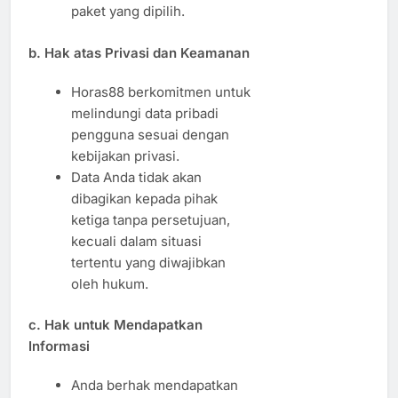
paket yang dipilih.
b. Hak atas Privasi dan Keamanan
Horas88 berkomitmen untuk
melindungi data pribadi
pengguna sesuai dengan
kebijakan privasi.
Data Anda tidak akan
dibagikan kepada pihak
ketiga tanpa persetujuan,
kecuali dalam situasi
tertentu yang diwajibkan
oleh hukum.
c. Hak untuk Mendapatkan
Informasi
Anda berhak mendapatkan