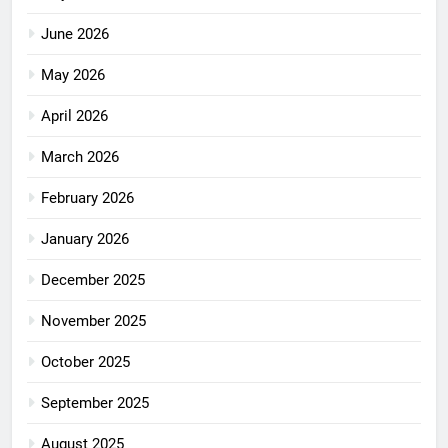
June 2026
May 2026
April 2026
March 2026
February 2026
January 2026
December 2025
November 2025
October 2025
September 2025
August 2025