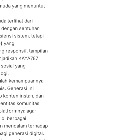
 muda yang menuntut
a terlihat dari
 dengan sentuhan
iensi sistem, tetapi
)
yang
g responsif, tampilan
menjadikan KAYA787
 sosial yang
ogi.
adalah kemampuannya
s. Generasi ini
p konten instan, dan
entitas komunitas.
platformnya agar
 di berbagai
an mendalam terhadap
agi generasi digital.