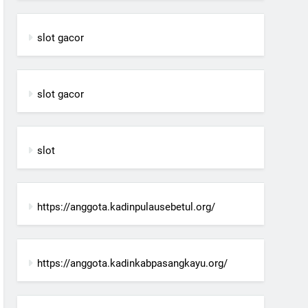
slot gacor
slot gacor
slot
https://anggota.kadinpulausebetul.org/
https://anggota.kadinkabpasangkayu.org/