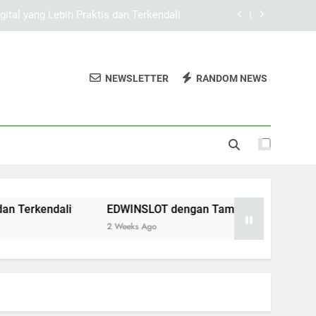
al yang Lebih Praktis dan Terkendali
an Modern dan Navigasi yang Terarah
an Modern dan Navigasi yang Terarah
NEWSLETTER
RANDOM NEWS
ana untuk Berbagai Kebutuhan Digital
 Stylish Untuk Tampilan Modis Anda.
al yang Lebih Praktis dan Terkendali
an Modern dan Navigasi yang Terarah
an Modern dan Navigasi yang Terarah
ndali
EDWINSLOT dengan Tampilan Modern dan Navigas
2 Weeks Ago