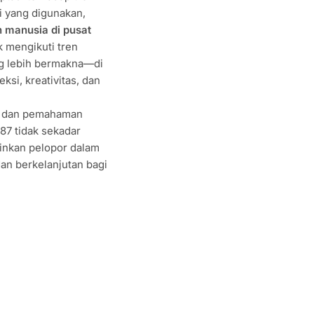
i yang digunakan,
manusia di pusat
 mengikuti tren
g lebih bermakna—di
si, kreativitas, dan
al, dan pemahaman
87 tidak sekadar
ainkan pelopor dalam
dan berkelanjutan bagi