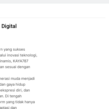
Digital
rn yang sukses
lui inovasi teknologi,
dinamis, KAYA787
 dan sesuai dengan
enerasi muda menjadi
dan gaya hidup
ekspresi diri, dan
an. Di tengah
rm yang tidak hanya
aptasi dan