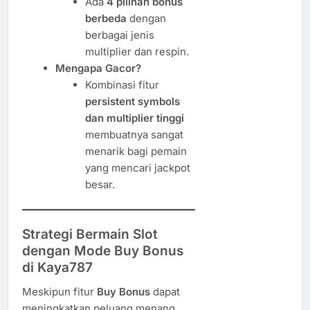
Ada
4 pilihan bonus
berbeda
dengan
berbagai jenis
multiplier dan respin.
Mengapa Gacor?
Kombinasi fitur
persistent symbols
dan multiplier tinggi
membuatnya sangat
menarik bagi pemain
yang mencari jackpot
besar.
Strategi Bermain Slot
dengan Mode Buy Bonus
di Kaya787
Meskipun fitur
Buy Bonus
dapat
meningkatkan peluang menang,