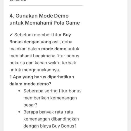
4. Gunakan Mode Demo
untuk Memahami Pola Game
✔ Sebelum membeli fitur
Buy
Bonus dengan uang asli
, coba
mainkan dalam
mode demo
untuk
memahami bagaimana fitur bonus
bekerja dan kapan waktu terbaik
untuk menggunakannya.
?
Apa yang harus diperhatikan
dalam mode demo?
Seberapa sering fitur bonus
memberikan kemenangan
besar?
Berapa banyak rata-rata
kemenangan dibandingkan
dengan biaya Buy Bonus?