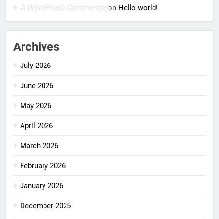
A WordPress Commenter
on
Hello world!
Archives
July 2026
June 2026
May 2026
April 2026
March 2026
February 2026
January 2026
December 2025