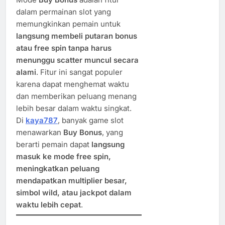
dalam permainan slot yang
memungkinkan pemain untuk
langsung membeli putaran bonus
atau free spin tanpa harus
menunggu scatter muncul secara
alami
. Fitur ini sangat populer
karena dapat menghemat waktu
dan memberikan peluang menang
lebih besar dalam waktu singkat.
Di
kaya787
, banyak game slot
menawarkan
Buy Bonus
, yang
berarti pemain dapat
langsung
masuk ke mode free spin,
meningkatkan peluang
mendapatkan multiplier besar,
simbol wild, atau jackpot dalam
waktu lebih cepat
.