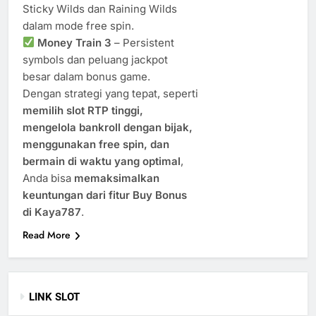
Sticky Wilds dan Raining Wilds
dalam mode free spin.
Money Train 3
– Persistent
symbols dan peluang jackpot
besar dalam bonus game.
Dengan strategi yang tepat, seperti
memilih slot RTP tinggi,
mengelola bankroll dengan bijak,
menggunakan free spin, dan
bermain di waktu yang optimal
,
Anda bisa
memaksimalkan
keuntungan dari fitur Buy Bonus
di Kaya787
.
Read More
LINK SLOT