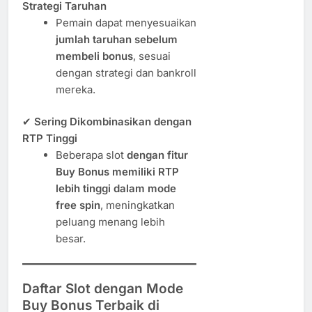
Strategi Taruhan
Pemain dapat menyesuaikan
jumlah taruhan sebelum
membeli bonus
, sesuai
dengan strategi dan bankroll
mereka.
✔
Sering Dikombinasikan dengan
RTP Tinggi
Beberapa slot
dengan fitur
Buy Bonus memiliki RTP
lebih tinggi dalam mode
free spin
, meningkatkan
peluang menang lebih
besar.
Daftar Slot dengan Mode
Buy Bonus Terbaik di