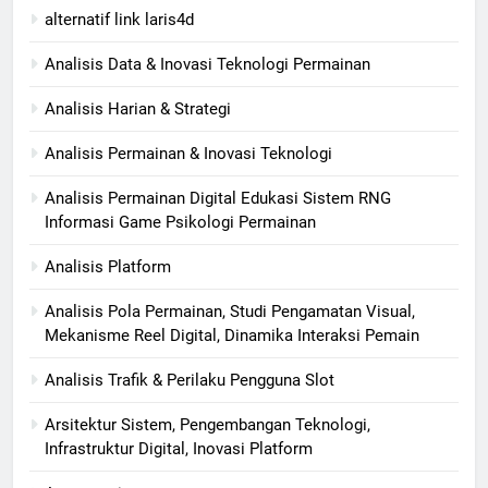
alternatif link laris4d
Analisis Data & Inovasi Teknologi Permainan
Analisis Harian & Strategi
Analisis Permainan & Inovasi Teknologi
Analisis Permainan Digital Edukasi Sistem RNG
Informasi Game Psikologi Permainan
Analisis Platform
Analisis Pola Permainan, Studi Pengamatan Visual,
Mekanisme Reel Digital, Dinamika Interaksi Pemain
Analisis Trafik & Perilaku Pengguna Slot
Arsitektur Sistem, Pengembangan Teknologi,
Infrastruktur Digital, Inovasi Platform