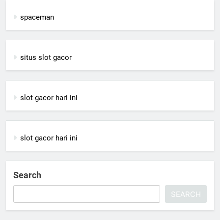
spaceman
situs slot gacor
slot gacor hari ini
slot gacor hari ini
Search
SEARCH