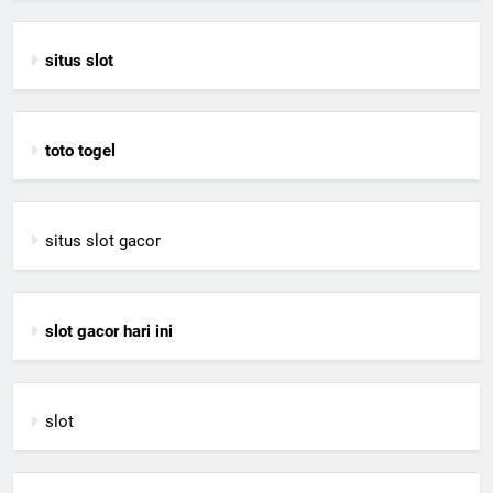
situs slot
toto togel
situs slot gacor
slot gacor hari ini
slot