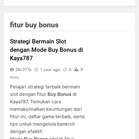
fitur buy bonus
Strategi Bermain Slot
dengan Mode Buy Bonus di
Kaya787
28c317e
1 year ago
0
9
mins
Pelajari strategi terbaik bermain
slot dengan fitur
Buy Bonus
di
Kaya787. Temukan cara
memaksimalkan keuntungan dari
fitur ini, daftar game terbaik, serta
tips untuk mengelola bankroll
dengan efektif.
Mode
Buy Bonus
adalah fitur