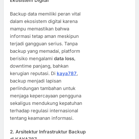
Ekosistem Digital
Backup data memiliki peran vital
dalam ekosistem digital karena
mampu memastikan bahwa
informasi tetap aman meskipun
terjadi gangguan serius. Tanpa
backup yang memadai, platform
berisiko mengalami
data loss
,
downtime panjang, bahkan
kerugian reputasi. Di
kaya787
,
backup menjadi lapisan
perlindungan tambahan untuk
menjaga kepercayaan pengguna
sekaligus mendukung kepatuhan
terhadap regulasi internasional
tentang keamanan informasi.
2. Arsitektur Infrastruktur Backup