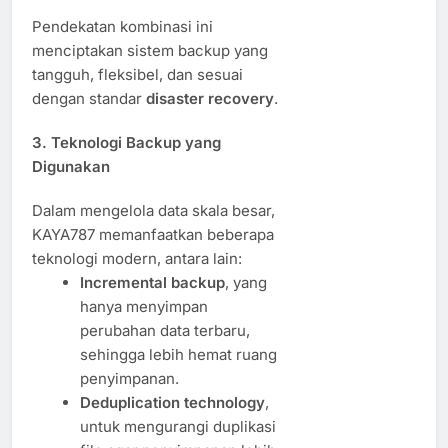
Pendekatan kombinasi ini
menciptakan sistem backup yang
tangguh, fleksibel, dan sesuai
dengan standar
disaster recovery
.
3. Teknologi Backup yang
Digunakan
Dalam mengelola data skala besar,
KAYA787 memanfaatkan beberapa
teknologi modern, antara lain:
Incremental backup
, yang
hanya menyimpan
perubahan data terbaru,
sehingga lebih hemat ruang
penyimpanan.
Deduplication technology
,
untuk mengurangi duplikasi