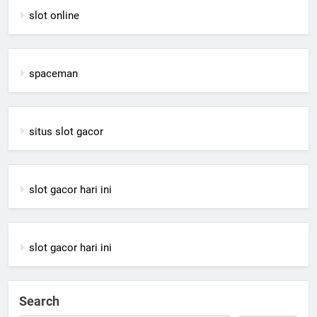
slot online
spaceman
situs slot gacor
slot gacor hari ini
slot gacor hari ini
Search