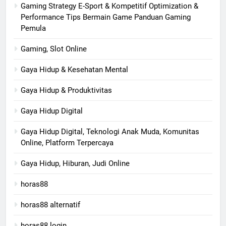
Gaming Strategy E-Sport & Kompetitif Optimization &
Performance Tips Bermain Game Panduan Gaming
Pemula
Gaming, Slot Online
Gaya Hidup & Kesehatan Mental
Gaya Hidup & Produktivitas
Gaya Hidup Digital
Gaya Hidup Digital, Teknologi Anak Muda, Komunitas
Online, Platform Terpercaya
Gaya Hidup, Hiburan, Judi Online
horas88
horas88 alternatif
horas88 login