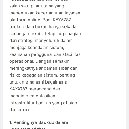
salah satu pilar utama yang
menentukan keberlanjutan layanan
platform online. Bagi KAYA787,
backup data bukan hanya sekadar
cadangan teknis, tetapi juga bagian
dari strategi menyeluruh dalam
menjaga keandalan sistem,
keamanan pengguna, dan stabilitas
operasional. Dengan semakin
meningkatnya ancaman siber dan
risiko kegagalan sistem, penting
untuk memahami bagaimana
KAYA787 merancang dan
mengimplementasikan
infrastruktur backup yang efisien
dan aman.
1. Pentingnya Backup dalam