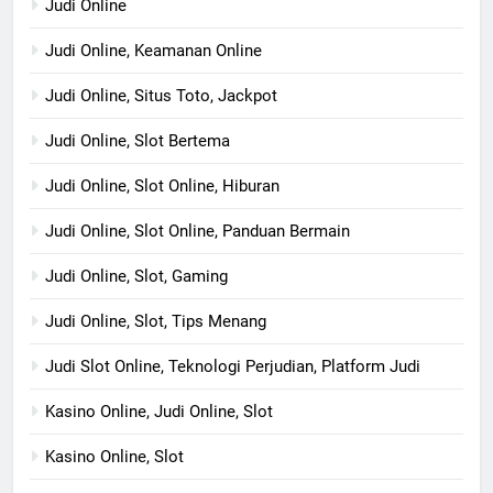
Judi Online
Judi Online, Keamanan Online
Judi Online, Situs Toto, Jackpot
Judi Online, Slot Bertema
Judi Online, Slot Online, Hiburan
Judi Online, Slot Online, Panduan Bermain
Judi Online, Slot, Gaming
Judi Online, Slot, Tips Menang
Judi Slot Online, Teknologi Perjudian, Platform Judi
Kasino Online, Judi Online, Slot
Kasino Online, Slot