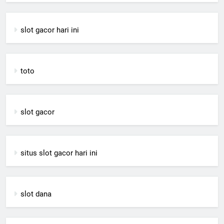
slot gacor hari ini
toto
slot gacor
situs slot gacor hari ini
slot dana