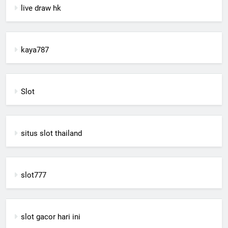
live draw hk
kaya787
Slot
situs slot thailand
slot777
slot gacor hari ini