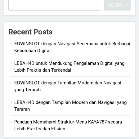
SEARCH
Recent Posts
EDWINSLOT dengan Navigasi Sederhana untuk Berbagai
Kebutuhan Digital
LEBAH4D untuk Mendukung Pengalaman Digital yang
Lebih Praktis dan Terkendali
EDWINSLOT dengan Tampilan Modern dan Navigasi
yang Terarah
LEBAH4D dengan Tampilan Modern dan Navigasi yang
Terarah
Panduan Memahami Struktur Menu KAYA787 secara
Lebih Praktis dan Efisien