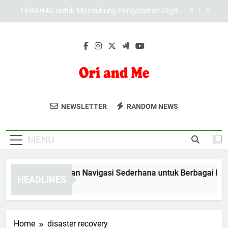
Skip
EDWINSLOT dengan Tampilan Modern dan
to
Navigasi yang Terarah
content
LEBAH4D dengan Tampilan Modern dan Navigasi
yang Terarah
EDWINSLOT dengan Navigasi Sederhana untuk
Berbagai Kebutuhan Digital
LEBAH4D untuk Mendukung Pengalaman Digital
yang Lebih Praktis dan Terkendali
Ori And Me
Ikuti Tren Mode Terkini Dengan Ori And
EDWINSLOT dengan Tampilan Modern dan
NEWSLETTER
RANDOM NEWS
Navigasi yang Terarah
Me. Pilihan Pakaian Dan Aksesori
LEBAH4D dengan Tampilan Modern dan Navigasi
Stylish Untuk Tampilan Modis Anda.
yang Terarah
MENU
WINSLOT dengan Navigasi Sederhana untuk Berbagai Kebutuh
HEADLINES
Weeks Ago
Home
disaster recovery