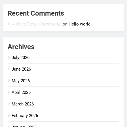
Recent Comments
A WordPress Commenter
on
Hello world!
Archives
July 2026
June 2026
May 2026
April 2026
March 2026
February 2026