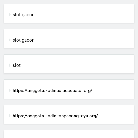
slot gacor
slot gacor
slot
https://anggota.kadinpulausebetul.org/
https://anggota.kadinkabpasangkayu.org/