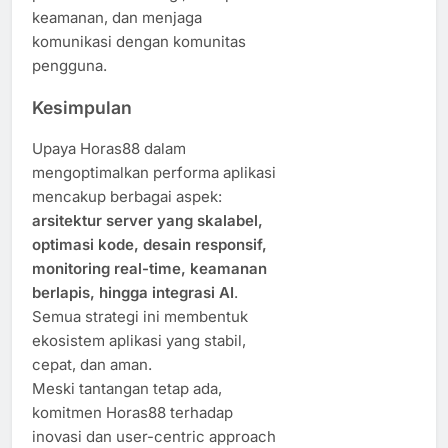
keamanan, dan menjaga
komunikasi dengan komunitas
pengguna.
Kesimpulan
Upaya Horas88 dalam
mengoptimalkan performa aplikasi
mencakup berbagai aspek:
arsitektur server yang skalabel,
optimasi kode, desain responsif,
monitoring real-time, keamanan
berlapis, hingga integrasi AI
.
Semua strategi ini membentuk
ekosistem aplikasi yang stabil,
cepat, dan aman.
Meski tantangan tetap ada,
komitmen Horas88 terhadap
inovasi dan user-centric approach