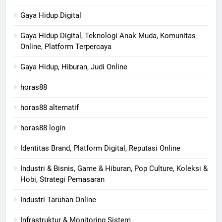
Gaya Hidup Digital
Gaya Hidup Digital, Teknologi Anak Muda, Komunitas
Online, Platform Terpercaya
Gaya Hidup, Hiburan, Judi Online
horas88
horas88 alternatif
horas88 login
Identitas Brand, Platform Digital, Reputasi Online
Industri & Bisnis, Game & Hiburan, Pop Culture, Koleksi &
Hobi, Strategi Pemasaran
Industri Taruhan Online
Infrastruktur & Monitoring Sistem