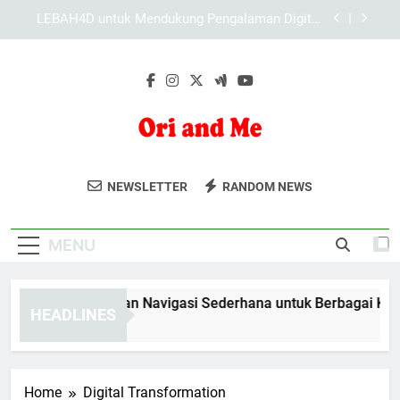
Skip
EDWINSLOT dengan Tampilan Modern dan
to
Navigasi yang Terarah
content
LEBAH4D dengan Tampilan Modern dan Navigasi
yang Terarah
EDWINSLOT dengan Navigasi Sederhana untuk
Berbagai Kebutuhan Digital
LEBAH4D untuk Mendukung Pengalaman Digital
yang Lebih Praktis dan Terkendali
Ori And Me
Ikuti Tren Mode Terkini Dengan Ori And
EDWINSLOT dengan Tampilan Modern dan
NEWSLETTER
RANDOM NEWS
Navigasi yang Terarah
Me. Pilihan Pakaian Dan Aksesori
LEBAH4D dengan Tampilan Modern dan Navigasi
Stylish Untuk Tampilan Modis Anda.
yang Terarah
MENU
WINSLOT dengan Navigasi Sederhana untuk Berbagai Kebutuha
HEADLINES
eeks Ago
Home
Digital Transformation