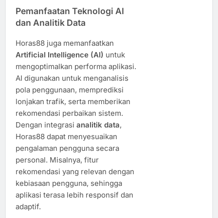
Pemanfaatan Teknologi AI
dan Analitik Data
Horas88 juga memanfaatkan
Artificial Intelligence (AI)
untuk
mengoptimalkan performa aplikasi.
AI digunakan untuk menganalisis
pola penggunaan, memprediksi
lonjakan trafik, serta memberikan
rekomendasi perbaikan sistem.
Dengan integrasi
analitik data
,
Horas88 dapat menyesuaikan
pengalaman pengguna secara
personal. Misalnya, fitur
rekomendasi yang relevan dengan
kebiasaan pengguna, sehingga
aplikasi terasa lebih responsif dan
adaptif.