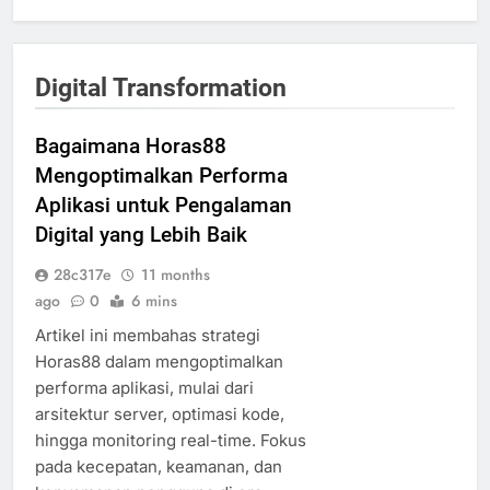
Digital Transformation
Bagaimana Horas88
Mengoptimalkan Performa
Aplikasi untuk Pengalaman
Digital yang Lebih Baik
28c317e
11 months
ago
0
6 mins
Artikel ini membahas strategi
Horas88 dalam mengoptimalkan
performa aplikasi, mulai dari
arsitektur server, optimasi kode,
hingga monitoring real-time. Fokus
pada kecepatan, keamanan, dan