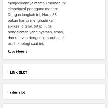
menjadikannya mampu memenuhi
ekspektasi pengguna modern.
Dengan langkah ini, Horas88
bukan hanya menghadirkan
aplikasi digital, tetapi juga
pengalaman yang nyaman, aman,
dan relevan dengan kebutuhan di
era teknologi saat ini.
Read More
LINK SLOT
situs slot