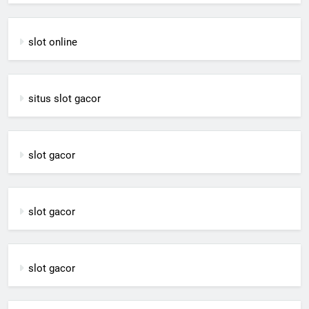
slot online
situs slot gacor
slot gacor
slot gacor
slot gacor