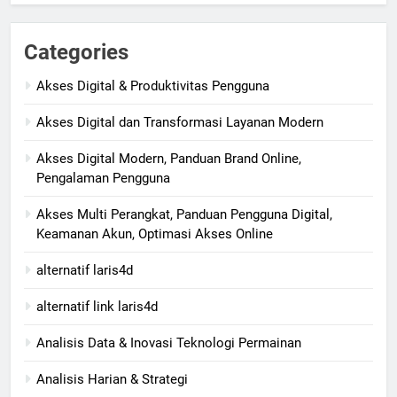
Categories
Akses Digital & Produktivitas Pengguna
Akses Digital dan Transformasi Layanan Modern
Akses Digital Modern, Panduan Brand Online,
Pengalaman Pengguna
Akses Multi Perangkat, Panduan Pengguna Digital,
Keamanan Akun, Optimasi Akses Online
alternatif laris4d
alternatif link laris4d
Analisis Data & Inovasi Teknologi Permainan
Analisis Harian & Strategi