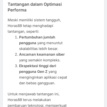
Tantangan dalam Optimasi
Performa
Meski memiliki sistem tangguh,
Horas88 tetap menghadapi
tantangan, seperti:
Pertumbuhan jumlah
pengguna
yang menuntut
skalabilitas lebih besar.
Ancaman keamanan siber
yang semakin kompleks.
Ekspektasi tinggi dari
pengguna Gen Z
yang
menginginkan aplikasi cepat
dan bebas gangguan.
Untuk menjawab tantangan ini,
Horas88 terus melakukan
pembaruan teknologi, memperkuat