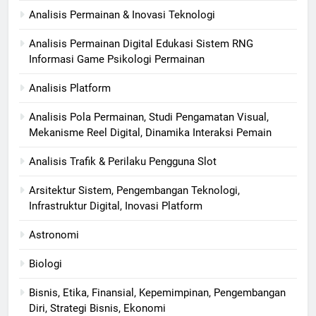
Analisis Permainan & Inovasi Teknologi
Analisis Permainan Digital Edukasi Sistem RNG
Informasi Game Psikologi Permainan
Analisis Platform
Analisis Pola Permainan, Studi Pengamatan Visual,
Mekanisme Reel Digital, Dinamika Interaksi Pemain
Analisis Trafik & Perilaku Pengguna Slot
Arsitektur Sistem, Pengembangan Teknologi,
Infrastruktur Digital, Inovasi Platform
Astronomi
Biologi
Bisnis, Etika, Finansial, Kepemimpinan, Pengembangan
Diri, Strategi Bisnis, Ekonomi