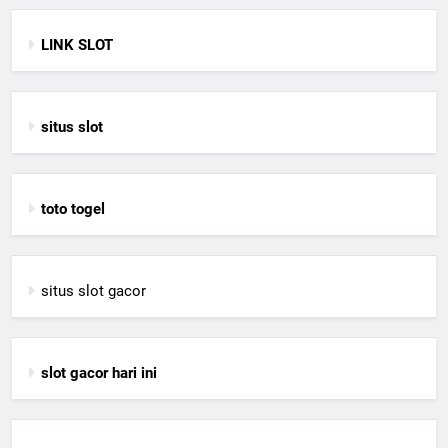
LINK SLOT
situs slot
toto togel
situs slot gacor
slot gacor hari ini