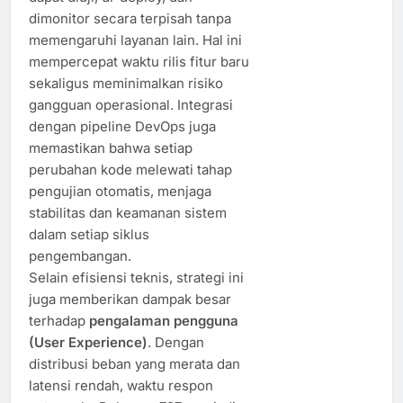
dimonitor secara terpisah tanpa
memengaruhi layanan lain. Hal ini
mempercepat waktu rilis fitur baru
sekaligus meminimalkan risiko
gangguan operasional. Integrasi
dengan pipeline DevOps juga
memastikan bahwa setiap
perubahan kode melewati tahap
pengujian otomatis, menjaga
stabilitas dan keamanan sistem
dalam setiap siklus
pengembangan.
Selain efisiensi teknis, strategi ini
juga memberikan dampak besar
terhadap
pengalaman pengguna
(User Experience)
. Dengan
distribusi beban yang merata dan
latensi rendah, waktu respon