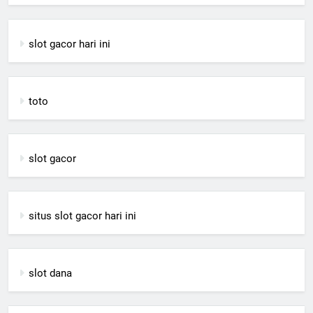
slot gacor hari ini
toto
slot gacor
situs slot gacor hari ini
slot dana