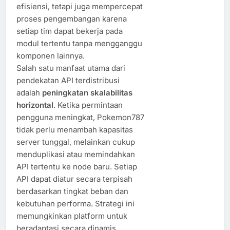
efisiensi, tetapi juga mempercepat
proses pengembangan karena
setiap tim dapat bekerja pada
modul tertentu tanpa mengganggu
komponen lainnya.
Salah satu manfaat utama dari
pendekatan API terdistribusi
adalah
peningkatan skalabilitas
horizontal
. Ketika permintaan
pengguna meningkat, Pokemon787
tidak perlu menambah kapasitas
server tunggal, melainkan cukup
menduplikasi atau memindahkan
API tertentu ke node baru. Setiap
API dapat diatur secara terpisah
berdasarkan tingkat beban dan
kebutuhan performa. Strategi ini
memungkinkan platform untuk
beradaptasi secara dinamis