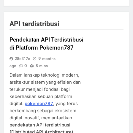
API terdistribusi
Pendekatan API Terdistribusi
di Platform Pokemon787
28c317e
9 months
ago
0
8 mins
Dalam lanskap teknologi modern,
arsitektur sistem yang efisien dan
terukur menjadi fondasi bagi
keberhasilan sebuah platform
digital.
pokemon787
, yang terus
berkembang sebagai ekosistem
digital inovatif, memanfaatkan
pendekatan API terdistribusi
(Distributed API Architecture)