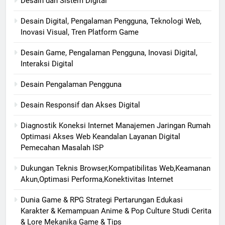
Desain dan Sistem Digital
Desain Digital, Pengalaman Pengguna, Teknologi Web,
Inovasi Visual, Tren Platform Game
Desain Game, Pengalaman Pengguna, Inovasi Digital,
Interaksi Digital
Desain Pengalaman Pengguna
Desain Responsif dan Akses Digital
Diagnostik Koneksi Internet Manajemen Jaringan Rumah
Optimasi Akses Web Keandalan Layanan Digital
Pemecahan Masalah ISP
Dukungan Teknis Browser,Kompatibilitas Web,Keamanan
Akun,Optimasi Performa,Konektivitas Internet
Dunia Game & RPG Strategi Pertarungan Edukasi
Karakter & Kemampuan Anime & Pop Culture Studi Cerita
& Lore Mekanika Game & Tips