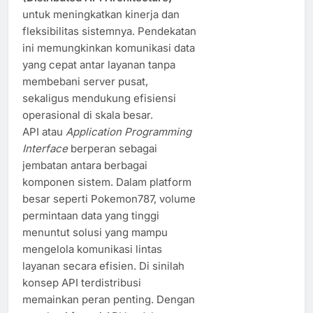
untuk meningkatkan kinerja dan
fleksibilitas sistemnya. Pendekatan
ini memungkinkan komunikasi data
yang cepat antar layanan tanpa
membebani server pusat,
sekaligus mendukung efisiensi
operasional di skala besar.
API atau
Application Programming
Interface
berperan sebagai
jembatan antara berbagai
komponen sistem. Dalam platform
besar seperti Pokemon787, volume
permintaan data yang tinggi
menuntut solusi yang mampu
mengelola komunikasi lintas
layanan secara efisien. Di sinilah
konsep API terdistribusi
memainkan peran penting. Dengan