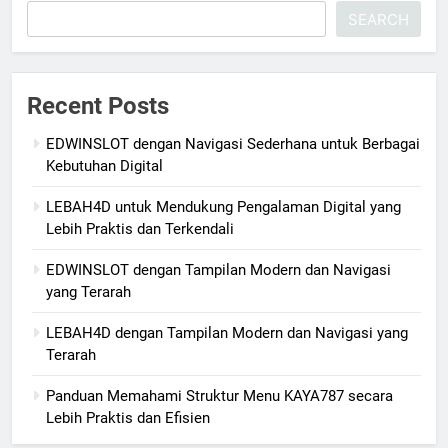
SEARCH
Recent Posts
EDWINSLOT dengan Navigasi Sederhana untuk Berbagai
Kebutuhan Digital
LEBAH4D untuk Mendukung Pengalaman Digital yang
Lebih Praktis dan Terkendali
EDWINSLOT dengan Tampilan Modern dan Navigasi
yang Terarah
LEBAH4D dengan Tampilan Modern dan Navigasi yang
Terarah
Panduan Memahami Struktur Menu KAYA787 secara
Lebih Praktis dan Efisien