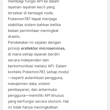
membagi fungsi API ke dalam
layanan-layanan kecil yang
tersebar di berbagai node,
Pokemon787 dapat menjaga
stabilitas sistem bahkan ketika
beban permintaan meningkat
drastis.
Pendekatan ini sejalan dengan
prinsip
arsitektur microservices
,
di mana setiap layanan berdiri
secara independen dan
berkomunikasi melalui API. Dalam
konteks Pokemon787, setiap modul
—seperti autentikasi pengguna,
manajemen data, sistem
pembayaran, dan antarmuka
pengguna—memiliki API khusus
yang berfungsi secara otonom. Hal
ini tidak hanya meningkatkan