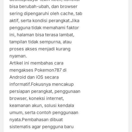
bisa berubah-ubah, dan browser
sering dipengaruhi oleh cache, tab
aktif, serta kondisi perangkat.Jika
pengguna tidak memahami faktor
ini, halaman bisa terasa lambat,
tampilan tidak sempurna, atau
proses akses menjadi kurang
nyaman.
Artikel ini membahas cara
mengakses Pokemon787 di
Android dan iOS secara
informatif.Fokusnya mencakup
persiapan perangkat, penggunaan
browser, koneksi internet,
keamanan akun, solusi kendala
umum, serta contoh penggunaan
nyata.Pembahasan dibuat
sistematis agar pengguna baru