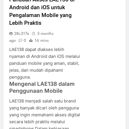
Android dan iOS untuk
Pengalaman Mobile yang
Lebih Praktis
28c317e
3 months
ago
0
16 mins
LAE138 dapat diakses lebih
nyaman di Android dan iOS melalui
panduan mobile yang aman, stabil,
jelas, dan mudah dipahami
pengguna.
Mengenal LAE138 dalam
Penggunaan Mobile
LAE138 menjadi salah satu brand
yang banyak dicari oleh pengguna
yang ingin memahami akses digital
secara lebih praktis melalui
smartphone.Dalam kebiasaan