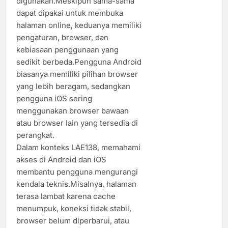
digunakan.Meskipun sama-sama
dapat dipakai untuk membuka
halaman online, keduanya memiliki
pengaturan, browser, dan
kebiasaan penggunaan yang
sedikit berbeda.Pengguna Android
biasanya memiliki pilihan browser
yang lebih beragam, sedangkan
pengguna iOS sering
menggunakan browser bawaan
atau browser lain yang tersedia di
perangkat.
Dalam konteks LAE138, memahami
akses di Android dan iOS
membantu pengguna mengurangi
kendala teknis.Misalnya, halaman
terasa lambat karena cache
menumpuk, koneksi tidak stabil,
browser belum diperbarui, atau