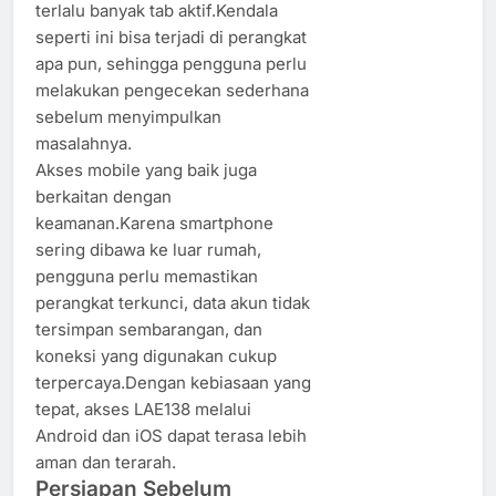
terlalu banyak tab aktif.Kendala
seperti ini bisa terjadi di perangkat
apa pun, sehingga pengguna perlu
melakukan pengecekan sederhana
sebelum menyimpulkan
masalahnya.
Akses mobile yang baik juga
berkaitan dengan
keamanan.Karena smartphone
sering dibawa ke luar rumah,
pengguna perlu memastikan
perangkat terkunci, data akun tidak
tersimpan sembarangan, dan
koneksi yang digunakan cukup
terpercaya.Dengan kebiasaan yang
tepat, akses LAE138 melalui
Android dan iOS dapat terasa lebih
aman dan terarah.
Persiapan Sebelum