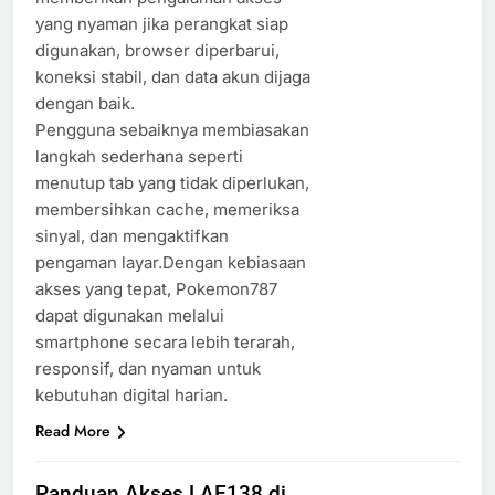
yang nyaman jika perangkat siap
digunakan, browser diperbarui,
koneksi stabil, dan data akun dijaga
dengan baik.
Pengguna sebaiknya membiasakan
langkah sederhana seperti
menutup tab yang tidak diperlukan,
membersihkan cache, memeriksa
sinyal, dan mengaktifkan
pengaman layar.Dengan kebiasaan
akses yang tepat, Pokemon787
dapat digunakan melalui
smartphone secara lebih terarah,
responsif, dan nyaman untuk
kebutuhan digital harian.
Read More
Panduan Akses LAE138 di