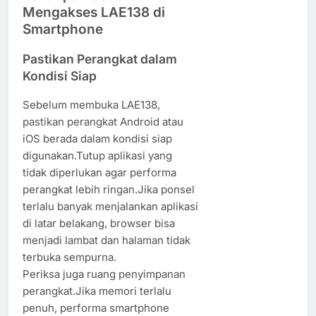
Mengakses LAE138 di
Smartphone
Pastikan Perangkat dalam
Kondisi Siap
Sebelum membuka LAE138,
pastikan perangkat Android atau
iOS berada dalam kondisi siap
digunakan.Tutup aplikasi yang
tidak diperlukan agar performa
perangkat lebih ringan.Jika ponsel
terlalu banyak menjalankan aplikasi
di latar belakang, browser bisa
menjadi lambat dan halaman tidak
terbuka sempurna.
Periksa juga ruang penyimpanan
perangkat.Jika memori terlalu
penuh, performa smartphone