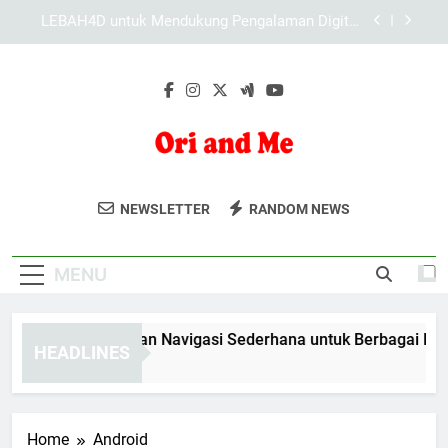
Skip
EDWINSLOT dengan Tampilan Modern dan
to
Navigasi yang Terarah
content
LEBAH4D dengan Tampilan Modern dan Navigasi
yang Terarah
EDWINSLOT dengan Navigasi Sederhana untuk
Berbagai Kebutuhan Digital
LEBAH4D untuk Mendukung Pengalaman Digital
yang Lebih Praktis dan Terkendali
Ori And Me
Ikuti Tren Mode Terkini Dengan Ori And
EDWINSLOT dengan Tampilan Modern dan
NEWSLETTER
RANDOM NEWS
Navigasi yang Terarah
Me. Pilihan Pakaian Dan Aksesori
LEBAH4D dengan Tampilan Modern dan Navigasi
Stylish Untuk Tampilan Modis Anda.
yang Terarah
MENU
WINSLOT dengan Navigasi Sederhana untuk Berbagai Kebutuh
HEADLINES
Weeks Ago
Home
Android