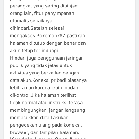
perangkat yang sering dipinjam
orang lain, fitur penyimpanan
otomatis sebaiknya
dihindari.Setelah selesai
mengakses Pokemon787, pastikan
halaman ditutup dengan benar dan
akun tetap terlindungi.
Hindari juga penggunaan jaringan
publik yang tidak jelas untuk
aktivitas yang berkaitan dengan
data akun.Koneksi pribadi biasanya
lebih aman karena lebih mudah
dikontrol.Jika halaman terlihat
tidak normal atau instruksi terasa
membingungkan, jangan langsung
memasukkan data.Lakukan
pengecekan ulang pada koneksi,
browser, dan tampilan halaman.