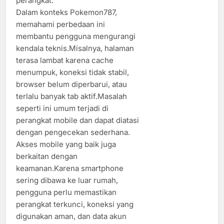
perangkat.
Dalam konteks Pokemon787,
memahami perbedaan ini
membantu pengguna mengurangi
kendala teknis.Misalnya, halaman
terasa lambat karena cache
menumpuk, koneksi tidak stabil,
browser belum diperbarui, atau
terlalu banyak tab aktif.Masalah
seperti ini umum terjadi di
perangkat mobile dan dapat diatasi
dengan pengecekan sederhana.
Akses mobile yang baik juga
berkaitan dengan
keamanan.Karena smartphone
sering dibawa ke luar rumah,
pengguna perlu memastikan
perangkat terkunci, koneksi yang
digunakan aman, dan data akun