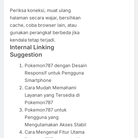
Periksa koneksi, muat ulang
halaman secara wajar, bersihkan
cache, coba browser lain, atau
gunakan perangkat berbeda jika
kendala tetap terjadi.
Internal Linking
Suggestion
Pokemon787 dengan Desain
Responsif untuk Pengguna
Smartphone
Cara Mudah Memahami
Layanan yang Tersedia di
Pokemon787
Pokemon787 untuk
Pengguna yang
Mengutamakan Akses Stabil
Cara Mengenal Fitur Utama