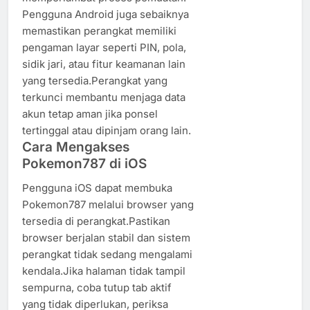
Pengguna Android juga sebaiknya
memastikan perangkat memiliki
pengaman layar seperti PIN, pola,
sidik jari, atau fitur keamanan lain
yang tersedia.Perangkat yang
terkunci membantu menjaga data
akun tetap aman jika ponsel
tertinggal atau dipinjam orang lain.
Cara Mengakses
Pokemon787 di iOS
Pengguna iOS dapat membuka
Pokemon787 melalui browser yang
tersedia di perangkat.Pastikan
browser berjalan stabil dan sistem
perangkat tidak sedang mengalami
kendala.Jika halaman tidak tampil
sempurna, coba tutup tab aktif
yang tidak diperlukan, periksa