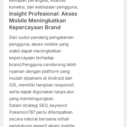
kesiapan perangkat, kualitas
koneksi, dan kebiasaan pengguna.
Insight Profesional: Akses
Mobile Meningkatkan
Kepercayaan Brand
Dari sudut pandang pengalaman
pengguna, akses mobile yang
stabil dapat meningkatkan
kepercayaan terhadap
brand.Pengguna cenderung lebih
nyaman dengan platform yang
mudah dipahami di Android dan
iOS, memiliki tampilan responsif,
serta dapat digunakan tanpa alur
yang membingungkan.
Dalam strategi SEO, keyword
Pokemon787 perlu ditempatkan
secara natural bersama istilah
pendukung seperti akses mobile,