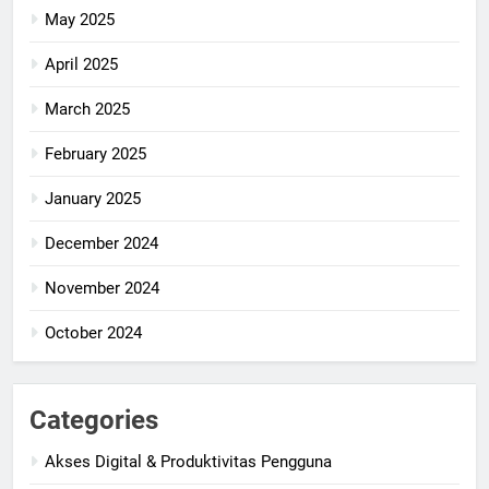
May 2025
April 2025
March 2025
February 2025
January 2025
December 2024
November 2024
October 2024
Categories
Akses Digital & Produktivitas Pengguna