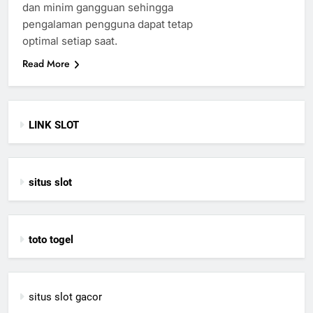
dan minim gangguan sehingga
pengalaman pengguna dapat tetap
optimal setiap saat.
Read More
LINK SLOT
situs slot
toto togel
situs slot gacor