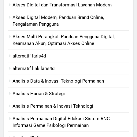
Akses Digital dan Transformasi Layanan Modern
Akses Digital Modern, Panduan Brand Online,
Pengalaman Pengguna
Akses Multi Perangkat, Panduan Pengguna Digital,
Keamanan Akun, Optimasi Akses Online
alternatif laris4d
alternatif link laris4d
Analisis Data & Inovasi Teknologi Permainan
Analisis Harian & Strategi
Analisis Permainan & Inovasi Teknologi
Analisis Permainan Digital Edukasi Sistem RNG
Informasi Game Psikologi Permainan