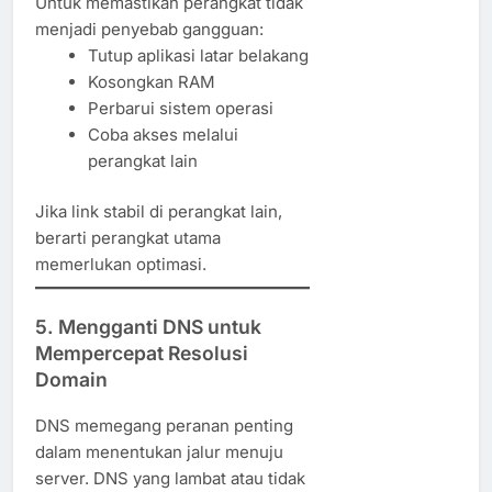
Untuk memastikan perangkat tidak
menjadi penyebab gangguan:
Tutup aplikasi latar belakang
Kosongkan RAM
Perbarui sistem operasi
Coba akses melalui
perangkat lain
Jika link stabil di perangkat lain,
berarti perangkat utama
memerlukan optimasi.
5. Mengganti DNS untuk
Mempercepat Resolusi
Domain
DNS memegang peranan penting
dalam menentukan jalur menuju
server. DNS yang lambat atau tidak