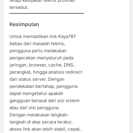
tetapi kebijakan teknis provider
tersebut.
Kesimpulan
Untuk memastikan link Kaya787
bebas dari masalah teknis,
pengguna perlu melakukan
pengecekan menyeluruh pada
jaringan, browser, cache, DNS,
perangkat, hingga analisis redirect
dan status server. Dengan
pendekatan bertahap, pengguna
dapat mengetahui apakah
gangguan berasal dari sisi sistem
atau dari sisi pengguna.
Dengan melakukan langkah-
langkah di atas secara teratur,
akses link akan lebih stabil, cepat,