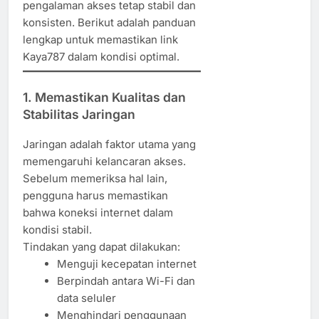
pengalaman akses tetap stabil dan
konsisten. Berikut adalah panduan
lengkap untuk memastikan link
Kaya787 dalam kondisi optimal.
1. Memastikan Kualitas dan
Stabilitas Jaringan
Jaringan adalah faktor utama yang
memengaruhi kelancaran akses.
Sebelum memeriksa hal lain,
pengguna harus memastikan
bahwa koneksi internet dalam
kondisi stabil.
Tindakan yang dapat dilakukan:
Menguji kecepatan internet
Berpindah antara Wi-Fi dan
data seluler
Menghindari penggunaan