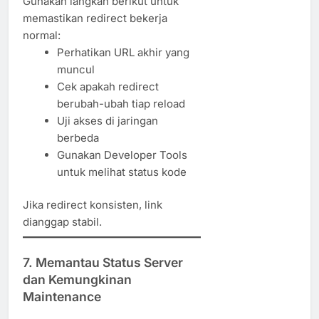
Gunakan langkah berikut untuk
memastikan redirect bekerja
normal:
Perhatikan URL akhir yang
muncul
Cek apakah redirect
berubah-ubah tiap reload
Uji akses di jaringan
berbeda
Gunakan Developer Tools
untuk melihat status kode
Jika redirect konsisten, link
dianggap stabil.
7. Memantau Status Server
dan Kemungkinan
Maintenance