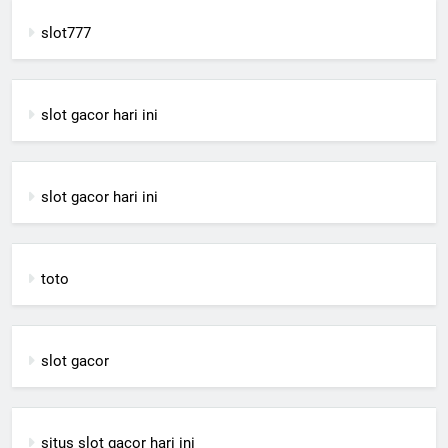
slot777
slot gacor hari ini
slot gacor hari ini
toto
slot gacor
situs slot gacor hari ini