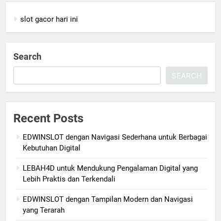
slot gacor hari ini
Search
SEARCH
Recent Posts
EDWINSLOT dengan Navigasi Sederhana untuk Berbagai
Kebutuhan Digital
LEBAH4D untuk Mendukung Pengalaman Digital yang
Lebih Praktis dan Terkendali
EDWINSLOT dengan Tampilan Modern dan Navigasi
yang Terarah