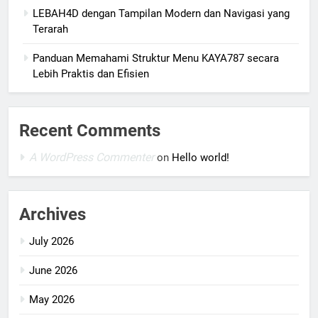
LEBAH4D dengan Tampilan Modern dan Navigasi yang
Terarah
Panduan Memahami Struktur Menu KAYA787 secara
Lebih Praktis dan Efisien
Recent Comments
A WordPress Commenter
on
Hello world!
Archives
July 2026
June 2026
May 2026