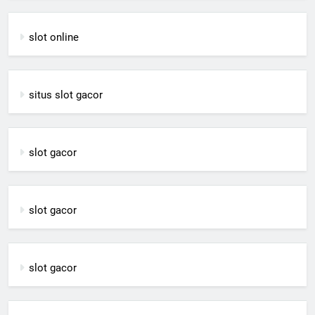
slot online
situs slot gacor
slot gacor
slot gacor
slot gacor