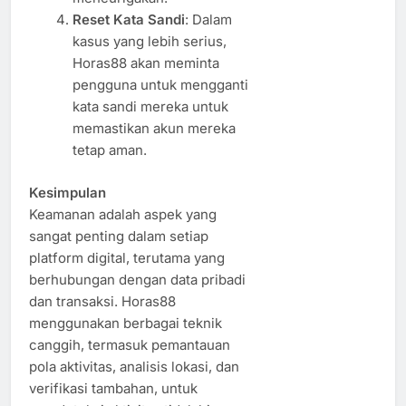
Reset Kata Sandi
: Dalam
kasus yang lebih serius,
Horas88 akan meminta
pengguna untuk mengganti
kata sandi mereka untuk
memastikan akun mereka
tetap aman.
Kesimpulan
Keamanan adalah aspek yang
sangat penting dalam setiap
platform digital, terutama yang
berhubungan dengan data pribadi
dan transaksi. Horas88
menggunakan berbagai teknik
canggih, termasuk pemantauan
pola aktivitas, analisis lokasi, dan
verifikasi tambahan, untuk