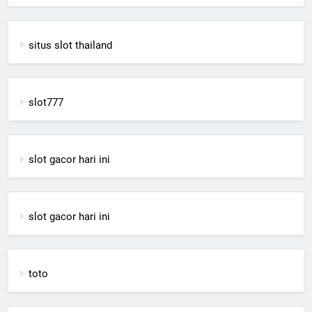
situs slot thailand
slot777
slot gacor hari ini
slot gacor hari ini
toto