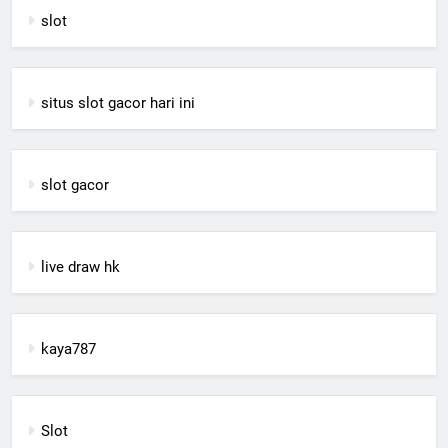
slot
situs slot gacor hari ini
slot gacor
live draw hk
kaya787
Slot