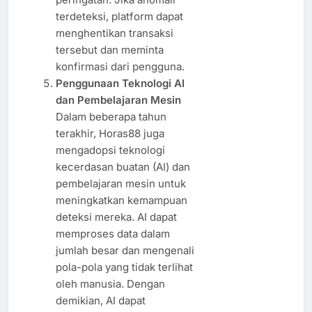
terdeteksi, platform dapat
menghentikan transaksi
tersebut dan meminta
konfirmasi dari pengguna.
Penggunaan Teknologi AI
dan Pembelajaran Mesin
Dalam beberapa tahun
terakhir, Horas88 juga
mengadopsi teknologi
kecerdasan buatan (AI) dan
pembelajaran mesin untuk
meningkatkan kemampuan
deteksi mereka. AI dapat
memproses data dalam
jumlah besar dan mengenali
pola-pola yang tidak terlihat
oleh manusia. Dengan
demikian, AI dapat