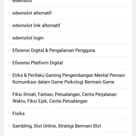
edwinslot
edwinslot alternatif
edwinslot link alternatif
edwinslot login
Efisiensi Digital & Pengalaman Pengguna
Efisiensi Platform Digital
Etika & Perilaku Gaming Pengembangan Mental Pemain
Komunikasi dalam Game Psikologi Bermain Game
Fiksi Ilmiah, Fantasi, Petualangan, Cerita Perjalanan
Waktu, Fiksi Epik, Cerita Petualangan
Fisika
Gambling, Slot Online, Strategi Bermain Slot