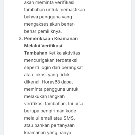
akan meminta verifikasi
tambahan untuk memastikan
bahwa pengguna yang
mengakses akun benar-
benar pemiliknya.
Pemeriksaan Keamanan
Melalui Verifikasi
Tambahan
Ketika aktivitas
mencurigakan terdeteksi,
seperti login dari perangkat
atau lokasi yang tidak
dikenal, Horas88 dapat
meminta pengguna untuk
melakukan langkah
verifikasi tambahan. Ini bisa
berupa pengiriman kode
melalui email atau SMS,
atau bahkan pertanyaan
keamanan yang hanya