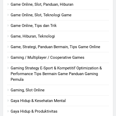
Game Online, Slot, Panduan, Hiburan
Game Online, Slot, Teknologi Game
Game Online, Tips dan Trik
Game, Hiburan, Teknologi
Game, Strategi, Panduan Bermain, Tips Game Online
Gaming / Multiplayer / Cooperative Games
Gaming Strategy E-Sport & Kompetitif Optimization &
Performance Tips Bermain Game Panduan Gaming
Pemula
Gaming, Slot Online
Gaya Hidup & Kesehatan Mental
Gaya Hidup & Produktivitas