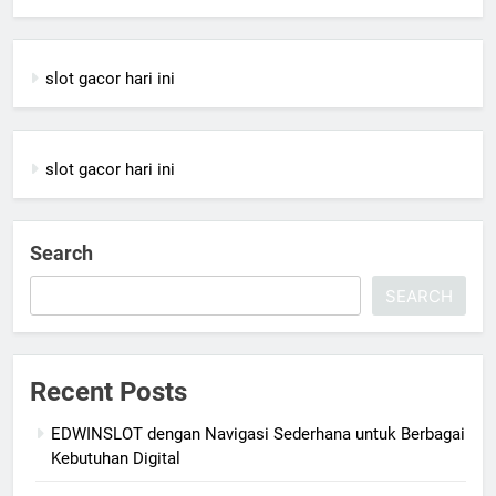
slot gacor hari ini
slot gacor hari ini
Search
SEARCH
Recent Posts
EDWINSLOT dengan Navigasi Sederhana untuk Berbagai
Kebutuhan Digital