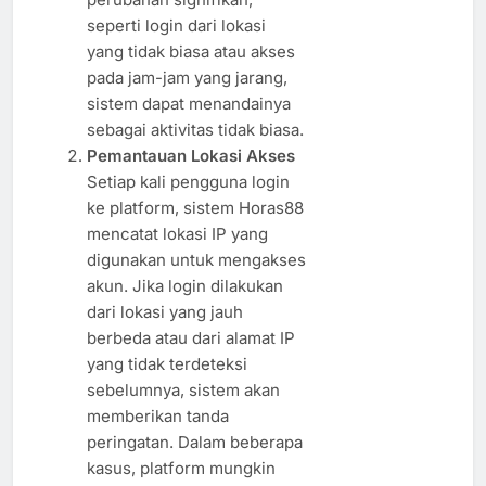
seperti login dari lokasi
yang tidak biasa atau akses
pada jam-jam yang jarang,
sistem dapat menandainya
sebagai aktivitas tidak biasa.
Pemantauan Lokasi Akses
Setiap kali pengguna login
ke platform, sistem Horas88
mencatat lokasi IP yang
digunakan untuk mengakses
akun. Jika login dilakukan
dari lokasi yang jauh
berbeda atau dari alamat IP
yang tidak terdeteksi
sebelumnya, sistem akan
memberikan tanda
peringatan. Dalam beberapa
kasus, platform mungkin