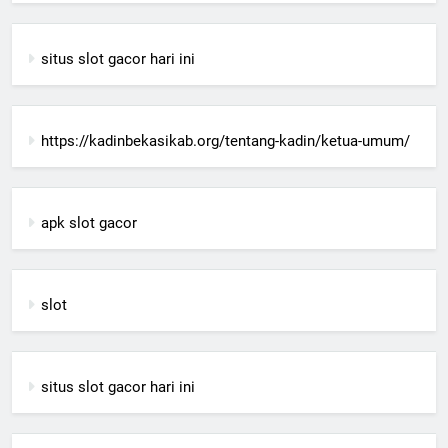
situs slot gacor hari ini
https://kadinbekasikab.org/tentang-kadin/ketua-umum/
apk slot gacor
slot
situs slot gacor hari ini