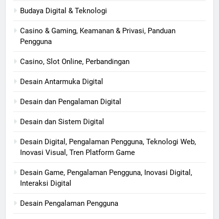
Budaya Digital & Teknologi
Casino & Gaming, Keamanan & Privasi, Panduan
Pengguna
Casino, Slot Online, Perbandingan
Desain Antarmuka Digital
Desain dan Pengalaman Digital
Desain dan Sistem Digital
Desain Digital, Pengalaman Pengguna, Teknologi Web,
Inovasi Visual, Tren Platform Game
Desain Game, Pengalaman Pengguna, Inovasi Digital,
Interaksi Digital
Desain Pengalaman Pengguna