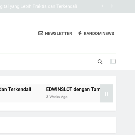
al yang Lebih Praktis dan Terkendali
an Modern dan Navigasi yang Terarah
an Modern dan Navigasi yang Terarah
NEWSLETTER
RANDOM NEWS
ana untuk Berbagai Kebutuhan Digital
 Stylish Untuk Tampilan Modis Anda.
al yang Lebih Praktis dan Terkendali
an Modern dan Navigasi yang Terarah
an Modern dan Navigasi yang Terarah
li
EDWINSLOT dengan Tampilan Modern dan Navigasi y
3 Weeks Ago