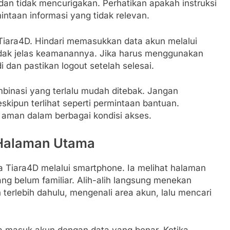
an tidak mencurigakan. Perhatikan apakah instruksi
intaan informasi yang tidak relevan.
Tiara4D. Hindari memasukkan data akun melalui
idak jelas keamanannya. Jika harus menggunakan
 dan pastikan logout setelah selesai.
ombinasi yang terlalu mudah ditebak. Jangan
kipun terlihat seperti permintaan bantuan.
 aman dalam berbagai kondisi akses.
 Halaman Utama
Tiara4D melalui smartphone. Ia melihat halaman
g belum familiar. Alih-alih langsung menekan
erlebih dahulu, mengenali area akun, lalu mencari