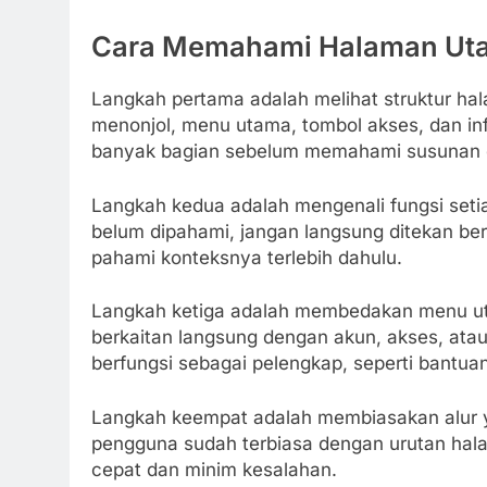
Cara Memahami Halaman Uta
Langkah pertama adalah melihat struktur hal
menonjol, menu utama, tombol akses, dan i
banyak bagian sebelum memahami susunan 
Langkah kedua adalah mengenali fungsi seti
belum dipahami, jangan langsung ditekan ber
pahami konteksnya terlebih dahulu.
Langkah ketiga adalah membedakan menu u
berkaitan langsung dengan akun, akses, ata
berfungsi sebagai pelengkap, seperti bantu
Langkah keempat adalah membiasakan alur y
pengguna sudah terbiasa dengan urutan hal
cepat dan minim kesalahan.