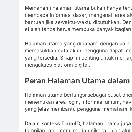
Memahami halaman utama bukan hanya tent
membaca informasi dasar, mengenali area a
bantuan jika sewaktu-waktu dibutuhkan. Deng
efisien tanpa harus membuka banyak bagian
Halaman utama yang dipahami dengan baik j
memasukkan data akun, pengguna dapat memer
yang tersedia. Sikap ini penting untuk menj
mengakses platform digital.
Peran Halaman Utama dalam
Halaman utama berfungsi sebagai pusat orien
menemukan area login, informasi umum, navi
yang jelas membantu pengguna memahami la
Dalam konteks Tiara4D, halaman utama juga
tampilan rapi, menu mudah dikenali, dan alu