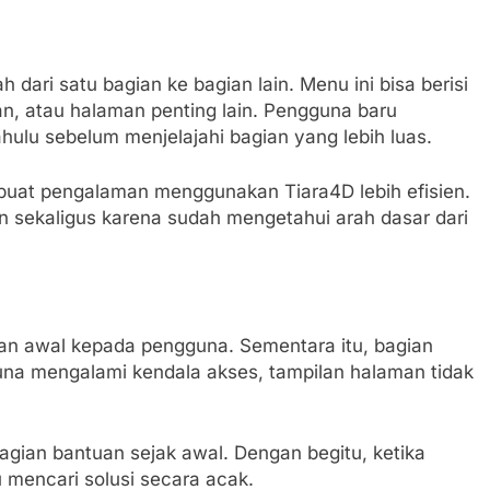
ari satu bagian ke bagian lain. Menu ini bisa berisi
an, atau halaman penting lain. Pengguna baru
ulu sebelum menjelajahi bagian yang lebih luas.
uat pengalaman menggunakan Tiara4D lebih efisien.
 sekaligus karena sudah mengetahui arah dasar dari
san awal kepada pengguna. Sementara itu, bagian
una mengalami kendala akses, tampilan halaman tidak
gian bantuan sejak awal. Dengan begitu, ketika
u mencari solusi secara acak.