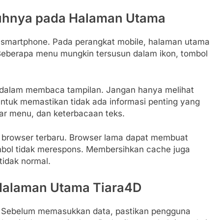
ruhnya pada Halaman Utama
smartphone. Pada perangkat mobile, halaman utama
. Beberapa menu mungkin tersusun dalam ikon, tombol
iti dalam membaca tampilan. Jangan hanya melihat
untuk memastikan tidak ada informasi penting yang
tar menu, dan keterbacaan teks.
n browser terbaru. Browser lama dapat membuat
ombol tidak merespons. Membersihkan cache juga
tidak normal.
alaman Utama Tiara4D
. Sebelum memasukkan data, pastikan pengguna