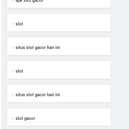
apk slot gacor
slot
situs slot gacor hari ini
slot
situs slot gacor hari ini
slot gacor