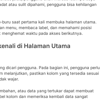
 padat atau sulit dipahami, pengguna bisa kehilangan
ru-buru saat pertama kali membuka halaman utama.
nan menu, membaca label, dan memahami posisi
at menghemat waktu pada akses berikutnya.
kenali di Halaman Utama
ing dicari pengguna. Pada bagian ini, pengguna perlu
m melanjutkan, pastikan kolom yang tersedia sesuai
dak wajar.
 tambahan, atau data yang tertukar dapat membuat
bel kolom dan memeriksa kembali data sangat